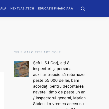
OALĂ
NEXTLAB.TECH
EDUCAȚIE FINANCIARĂ
CELE MAI CITITE ARTICOLE
Șeful ISJ Gorj, alți 8
inspectori și personal
auxiliar trebuie să returneze
peste 55.000 de lei, bani
acordați pentru decontarea
navetei, timp de peste un an
/ Inspectorul general, Marian
Staicu: La vremea aceea nu