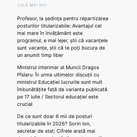
CELE MAI NOI
Profesor, la ședința pentru repartizarea
posturilor titularizabile: Avantajul cel
mai mare în învățământ este
programul, e mai lejer, știi că vacanțele
sunt vacanţe, știi că te poți bucura de
un anumit timp liber
Ministrul interimar al Muncii Dragos
Pîslaru: În urma ultimelor discuții cu
ministrul Educației lucrurile sunt mult
îmbunătățite față de varianta publicată
pe 17 iulie / Sectorul educației este
crucial
De ce sunt doar 6 mii de posturi
titularizabile în 2026? Sorin Ion,
secretar de stat: Cifrele arată mai