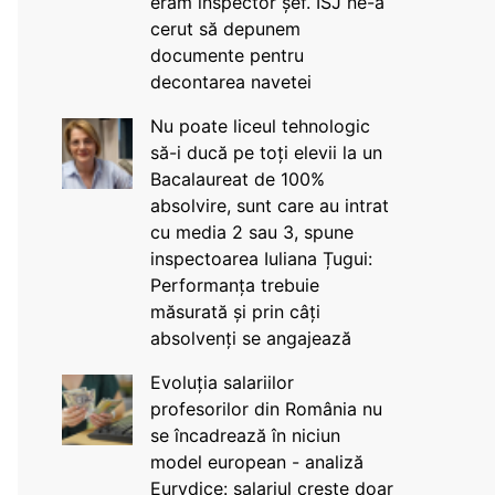
eram inspector șef. ISJ ne-a
cerut să depunem
documente pentru
decontarea navetei
Nu poate liceul tehnologic
să-i ducă pe toți elevii la un
Bacalaureat de 100%
absolvire, sunt care au intrat
cu media 2 sau 3, spune
inspectoarea Iuliana Țugui:
Performanța trebuie
măsurată și prin câți
absolvenți se angajează
Evoluția salariilor
profesorilor din România nu
se încadrează în niciun
model european - analiză
Eurydice: salariul crește doar