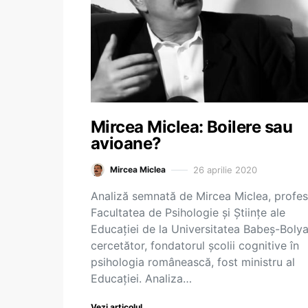
Mircea Miclea: Boilere sau
avioane?
26 aprilie 2020
Mircea Miclea
Analiză semnată de Mircea Miclea, profes
Facultatea de Psihologie și Științe ale
Educației de la Universitatea Babeș-Bolya
cercetător, fondatorul școlii cognitive în
psihologia românească, fost ministru al
Educației. Analiza…
Vezi articolul