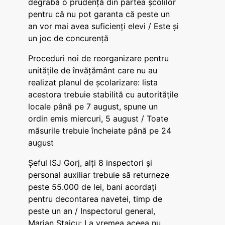
degrabă o prudență din partea școlilor
pentru că nu pot garanta că peste un
an vor mai avea suficienți elevi / Este și
un joc de concurență
Proceduri noi de reorganizare pentru
unitățile de învățământ care nu au
realizat planul de școlarizare: lista
acestora trebuie stabilită cu autoritățile
locale până pe 7 august, spune un
ordin emis miercuri, 5 august / Toate
măsurile trebuie încheiate până pe 24
august
Șeful ISJ Gorj, alți 8 inspectori și
personal auxiliar trebuie să returneze
peste 55.000 de lei, bani acordați
pentru decontarea navetei, timp de
peste un an / Inspectorul general,
Marian Staicu: La vremea aceea nu