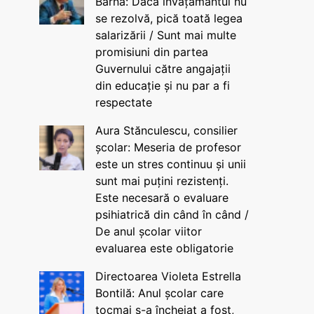
Barna: Dacă învățământul nu
se rezolvă, pică toată legea
salarizării / Sunt mai multe
promisiuni din partea
Guvernului către angajații
din educație și nu par a fi
respectate
Aura Stănculescu, consilier
școlar: Meseria de profesor
este un stres continuu și unii
sunt mai puțini rezistenți.
Este necesară o evaluare
psihiatrică din când în când /
De anul școlar viitor
evaluarea este obligatorie
Directoarea Violeta Estrella
Bontilă: Anul școlar care
tocmai s-a încheiat a fost,