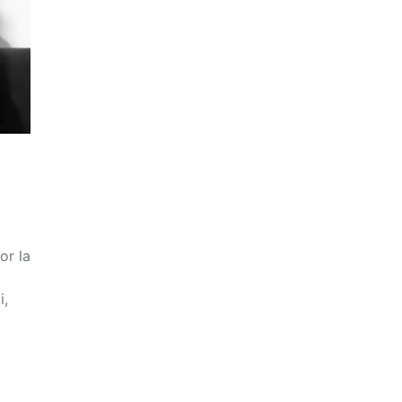
or la
i,