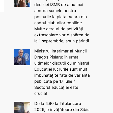
deciziei ISMB de a nu mai
acorda sumele pentru
posturile la plata cu ora din
cadrul cluburilor copiilor:
Multe cercuri de activități
extrașcolare vor dispărea de
la 1 septembrie, spun părinții
Ministrul interimar al Muncii
Dragos Pîslaru: În urma
ultimelor discuții cu ministrul
Educației lucrurile sunt mult
îmbunătățite față de varianta
publicată pe 17 iulie /
Sectorul educației este
crucial
De la 4.90 la Titularizare
2026, o învățătoare din Sibiu