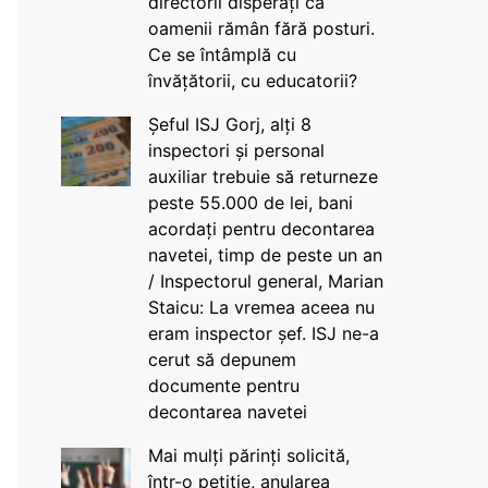
directorii disperați că
oamenii rămân fără posturi.
Ce se întâmplă cu
învățătorii, cu educatorii?
Șeful ISJ Gorj, alți 8
inspectori și personal
auxiliar trebuie să returneze
peste 55.000 de lei, bani
acordați pentru decontarea
navetei, timp de peste un an
/ Inspectorul general, Marian
Staicu: La vremea aceea nu
eram inspector șef. ISJ ne-a
cerut să depunem
documente pentru
decontarea navetei
Mai mulți părinți solicită,
într-o petiție, anularea