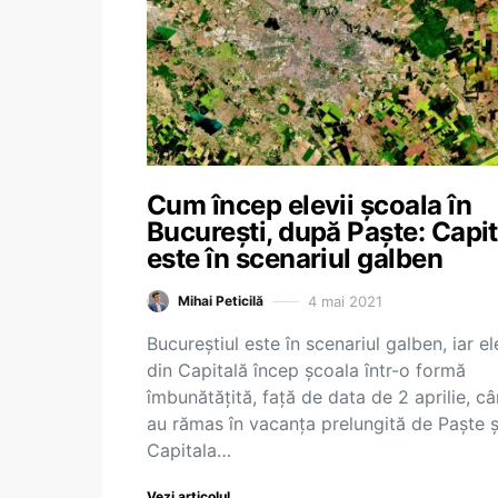
Cum încep elevii școala în
București, după Paște: Capit
este în scenariul galben
4 mai 2021
Mihai Peticilă
Bucureștiul este în scenariul galben, iar el
din Capitală încep școala într-o formă
îmbunătățită, față de data de 2 aprilie, c
au rămas în vacanța prelungită de Paște ș
Capitala…
Vezi articolul