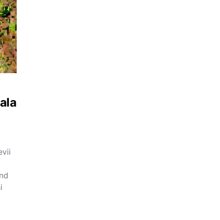
ala
evii
ând
i