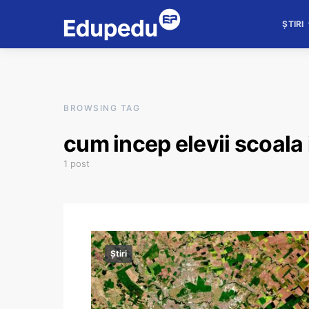
ȘTIRI
BROWSING TAG
cum incep elevii scoala 
1 post
Știri