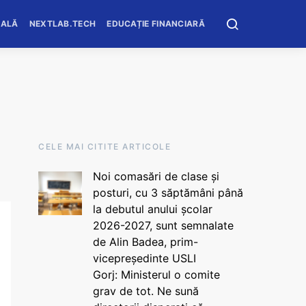
OALĂ
NEXTLAB.TECH
EDUCAȚIE FINANCIARĂ
CELE MAI CITITE ARTICOLE
Noi comasări de clase și
posturi, cu 3 săptămâni până
la debutul anului școlar
2026-2027, sunt semnalate
de Alin Badea, prim-
vicepreședinte USLI
Gorj: Ministerul o comite
grav de tot. Ne sună