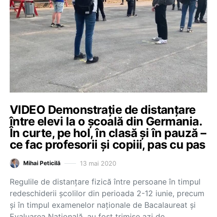
VIDEO Demonstrație de distanțare
între elevi la o școală din Germania.
În curte, pe hol, în clasă și în pauză –
ce fac profesorii și copiii, pas cu pas
13 mai 2020
Mihai Peticilă
Regulile de distanțare fizică între persoane în timpul
redeschiderii școlilor din perioada 2-12 iunie, precum
și în timpul examenelor naționale de Bacalaureat și
Evaluarea Națională, au fost trimise azi de…