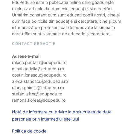
EduPedu.ro este o publicație online care găzduiește
exclusiv articole din domeniul educației și cercetării.
Urmărim constant cum sunt educați copiii noștri, cine și
cum face politicile din educație și cercetare, cine și cum
îi formează pe profesori, cât de adecvate la lumea în
care trăim sunt sistemele de educație și cercetare.
CONTACT REDACȚIE
Adrese e-mail
raluca.pantazi@edupedu.ro
mihai.peticila@edupedu.ro
costin.ionescu@edupedu.ro
alexa.stanescu@edupedu.ro
diana.ghimisi@edupedu.ro
stefan.lefter@edupedu.ro
ramona.florea@edupedu.ro
Notă de informare cu privire la prelucrarea de date
personale prin intermediul site-ului
Politica de cookie