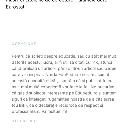
Eurostat
COPYRIGHT
Pentru că scrieți despre educație, sau cu atât mai mult
datorită acestui lucru, ar fi util să citați cu link, atunci
când preluați un articol, părți dintr-un articol sau o idee
care v-a inspirat. Noi, la EduPedu.ro ne-am asumat
această conduită etică și sperăm că și publicațiile cu
mult mai multă experiență vor face la fel. Ne bucurăm
că găsiți subiecte interesante pe Edupedu.ro și suntem
siguri că înțelegeți rugămintea noastră de a cita sursa
(cu link), ca o declarație reciprocă de respect și
profesionalism. Vă mulțumim!
DESPRE NOI