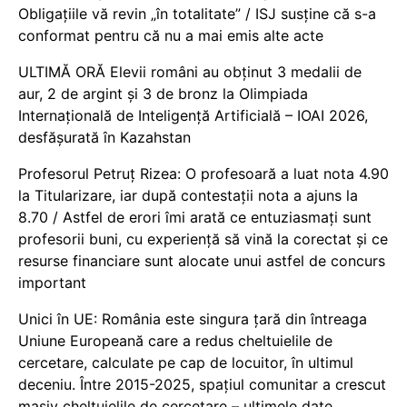
Obligațiile vă revin „în totalitate” / ISJ susține că s-a
conformat pentru că nu a mai emis alte acte
ULTIMĂ ORĂ Elevii români au obținut 3 medalii de
aur, 2 de argint și 3 de bronz la Olimpiada
Internațională de Inteligență Artificială – IOAI 2026,
desfășurată în Kazahstan
Profesorul Petruț Rizea: O profesoară a luat nota 4.90
la Titularizare, iar după contestații nota a ajuns la
8.70 / Astfel de erori îmi arată ce entuziasmați sunt
profesorii buni, cu experiență să vină la corectat și ce
resurse financiare sunt alocate unui astfel de concurs
important
Unici în UE: România este singura țară din întreaga
Uniune Europeană care a redus cheltuielile de
cercetare, calculate pe cap de locuitor, în ultimul
deceniu. Între 2015-2025, spațiul comunitar a crescut
masiv cheltuielile de cercetare – ultimele date