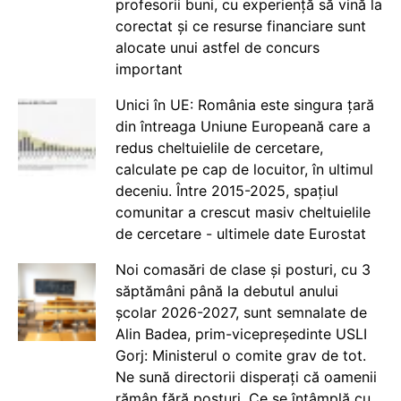
profesorii buni, cu experiență să vină la
corectat și ce resurse financiare sunt
alocate unui astfel de concurs
important
Unici în UE: România este singura țară
din întreaga Uniune Europeană care a
redus cheltuielile de cercetare,
calculate pe cap de locuitor, în ultimul
deceniu. Între 2015-2025, spațiul
comunitar a crescut masiv cheltuielile
de cercetare - ultimele date Eurostat
Noi comasări de clase și posturi, cu 3
săptămâni până la debutul anului
școlar 2026-2027, sunt semnalate de
Alin Badea, prim-vicepreședinte USLI
Gorj: Ministerul o comite grav de tot.
Ne sună directorii disperați că oamenii
rămân fără posturi. Ce se întâmplă cu