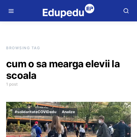
BROWSING TAG
cum o sa mearga elevii la
scoala
1 post
#solidaritateCOVIDedu
Analize