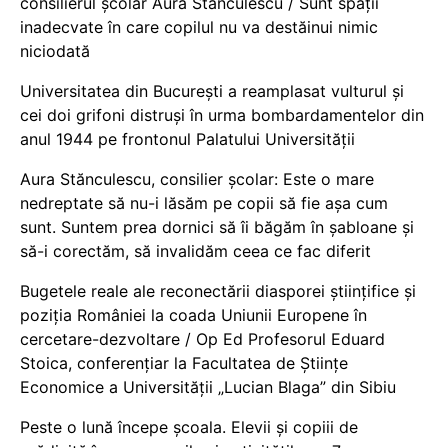
consilierul școlar Aura Stănculescu / Sunt spații
inadecvate în care copilul nu va destăinui nimic
niciodată
Universitatea din București a reamplasat vulturul și
cei doi grifoni distruși în urma bombardamentelor din
anul 1944 pe frontonul Palatului Universității
Aura Stănculescu, consilier școlar: Este o mare
nedreptate să nu-i lăsăm pe copii să fie așa cum
sunt. Suntem prea dornici să îi băgăm în șabloane și
să-i corectăm, să invalidăm ceea ce fac diferit
Bugetele reale ale reconectării diasporei științifice și
poziția României la coada Uniunii Europene în
cercetare-dezvoltare / Op Ed Profesorul Eduard
Stoica, conferențiar la Facultatea de Științe
Economice a Universității „Lucian Blaga” din Sibiu
Peste o lună începe școala. Elevii și copiii de