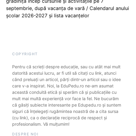
grădiniță încep cursurile și activitățile pe 7
septembrie, după vacanța de vară / Calendarul anului
școlar 2026-2027 și lista vacanțelor
COPYRIGHT
Pentru că scrieți despre educație, sau cu atât mai mult
datorită acestui lucru, ar fi util să citați cu link, atunci
când preluați un articol, părți dintr-un articol sau o idee
care v-a inspirat. Noi, la EduPedu.ro ne-am asumat
această conduită etică și sperăm că și publicațiile cu
mult mai multă experiență vor face la fel. Ne bucurăm
că găsiți subiecte interesante pe Edupedu.ro și suntem
siguri că înțelegeți rugămintea noastră de a cita sursa
(cu link), ca o declarație reciprocă de respect și
profesionalism. Vă mulțumim!
DESPRE NOI