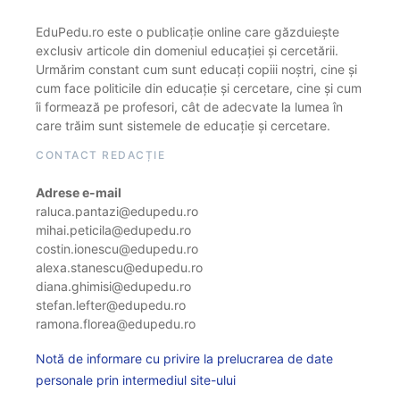
EduPedu.ro este o publicație online care găzduiește
exclusiv articole din domeniul educației și cercetării.
Urmărim constant cum sunt educați copiii noștri, cine și
cum face politicile din educație și cercetare, cine și cum
îi formează pe profesori, cât de adecvate la lumea în
care trăim sunt sistemele de educație și cercetare.
CONTACT REDACȚIE
Adrese e-mail
raluca.pantazi@edupedu.ro
mihai.peticila@edupedu.ro
costin.ionescu@edupedu.ro
alexa.stanescu@edupedu.ro
diana.ghimisi@edupedu.ro
stefan.lefter@edupedu.ro
ramona.florea@edupedu.ro
Notă de informare cu privire la prelucrarea de date
personale prin intermediul site-ului