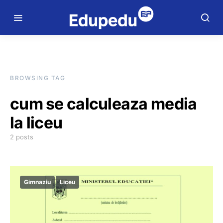
BROWSING TAG
cum se calculeaza media
la liceu
2 posts
Gimnaziu
Liceu