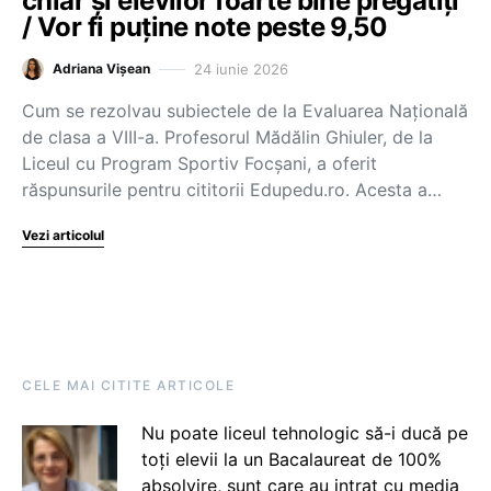
chiar și elevilor foarte bine pregătiți
/ Vor fi puține note peste 9,50
24 iunie 2026
Adriana Vișean
Cum se rezolvau subiectele de la Evaluarea Națională
de clasa a VIII-a. Profesorul Mădălin Ghiuler, de la
Liceul cu Program Sportiv Focșani, a oferit
răspunsurile pentru cititorii Edupedu.ro. Acesta a…
Vezi articolul
CELE MAI CITITE ARTICOLE
Nu poate liceul tehnologic să-i ducă pe
toți elevii la un Bacalaureat de 100%
absolvire, sunt care au intrat cu media