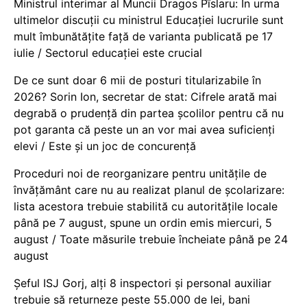
Ministrul interimar al Muncii Dragos Pîslaru: În urma
ultimelor discuții cu ministrul Educației lucrurile sunt
mult îmbunătățite față de varianta publicată pe 17
iulie / Sectorul educației este crucial
De ce sunt doar 6 mii de posturi titularizabile în
2026? Sorin Ion, secretar de stat: Cifrele arată mai
degrabă o prudență din partea școlilor pentru că nu
pot garanta că peste un an vor mai avea suficienți
elevi / Este și un joc de concurență
Proceduri noi de reorganizare pentru unitățile de
învățământ care nu au realizat planul de școlarizare:
lista acestora trebuie stabilită cu autoritățile locale
până pe 7 august, spune un ordin emis miercuri, 5
august / Toate măsurile trebuie încheiate până pe 24
august
Șeful ISJ Gorj, alți 8 inspectori și personal auxiliar
trebuie să returneze peste 55.000 de lei, bani