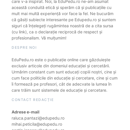
care v-a inspirat. Noi, la EduPedu.ro ne-am asumat
această conduită etică și sperăm că și publicațiile cu
mult mai multă experiență vor face la fel. Ne bucurăm
că găsiți subiecte interesante pe Edupedu.ro și suntem
siguri că înțelegeți rugămintea noastră de a cita sursa
(cu link), ca o declarație reciprocă de respect și
profesionalism. Vă mulțumim!
DESPRE NOI
EduPedu.ro este o publicație online care găzduiește
exclusiv articole din domeniul educației și cercetării.
Urmărim constant cum sunt educați copiii noștri, cine și
cum face politicile din educație și cercetare, cine și cum
îi formează pe profesori, cât de adecvate la lumea în
care trăim sunt sistemele de educație și cercetare.
CONTACT REDACȚIE
Adrese e-mail
raluca.pantazi@edupedu.ro
mihai.peticila@edupedu.ro