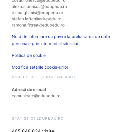
costin.ionescu@edupedu.ro
alexa.stanescu@edupedu.ro
diana.ghimisi@edupedu.ro
stefan.lefter@edupedu.ro
ramona.florea@edupedu.ro
Notă de informare cu privire la prelucrarea de date
personale prin intermediul site-ului
Politica de cookie
Modifică setarile cookie-urilor
PUBLICITATE ȘI PARTENERIATE
Adresă de e-mail
comunicare@edupedu.ro
STATISTICI EDUPEDU.RO
465.848.834 vizite