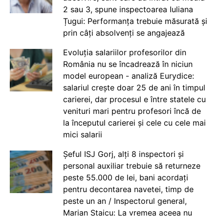
2 sau 3, spune inspectoarea Iuliana
Țugui: Performanța trebuie măsurată și
prin câți absolvenți se angajează
Evoluția salariilor profesorilor din
România nu se încadrează în niciun
model european - analiză Eurydice:
salariul crește doar 25 de ani în timpul
carierei, dar procesul e între statele cu
venituri mari pentru profesori încă de
la începutul carierei și cele cu cele mai
mici salarii
Șeful ISJ Gorj, alți 8 inspectori și
personal auxiliar trebuie să returneze
peste 55.000 de lei, bani acordați
pentru decontarea navetei, timp de
peste un an / Inspectorul general,
Marian Staicu: La vremea aceea nu