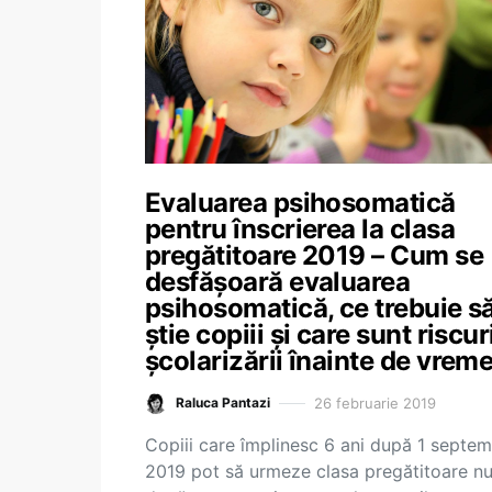
Evaluarea psihosomatică
pentru înscrierea la clasa
pregătitoare 2019 – Cum se
desfășoară evaluarea
psihosomatică, ce trebuie s
știe copiii și care sunt riscur
școlarizării înainte de vrem
26 februarie 2019
Raluca Pantazi
Copiii care împlinesc 6 ani după 1 septem
2019 pot să urmeze clasa pregătitoare n