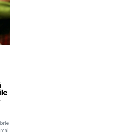
ă
ile
e
brie
umai