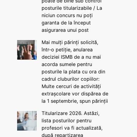
poate de bine sub control
posturile titularizabile / La
niciun concurs nu poți
garanta de la început
asigurarea unui post
Mai mulți părinți solicită,
într-o petiție, anularea
deciziei ISMB de a nu mai
acorda sumele pentru
posturile la plata cu ora din
cadrul cluburilor copiilor:
Multe cercuri de activități
extrașcolare vor dispărea de
la 1 septembrie, spun părinții
Titularizare 2026. Astăzi,
lista posturilor pentru
profesori va fi actualizată,
după repartizarea