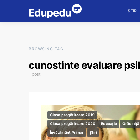
ȘTIRI
BROWSING TAG
cunostinte evaluare ps
1 post
Clasa pregătitoare 2019
Clasa pregătitoare 2020
Educație
Grădiniță
Învățământ Primar
Știri