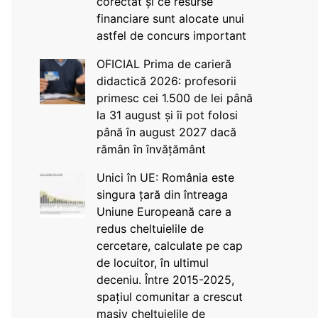
corectat și ce resurse
financiare sunt alocate unui
astfel de concurs important
OFICIAL Prima de carieră
didactică 2026: profesorii
primesc cei 1.500 de lei până
la 31 august și îi pot folosi
până în august 2027 dacă
rămân în învățământ
Unici în UE: România este
singura țară din întreaga
Uniune Europeană care a
redus cheltuielile de
cercetare, calculate pe cap
de locuitor, în ultimul
deceniu. Între 2015-2025,
spațiul comunitar a crescut
masiv cheltuielile de