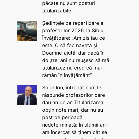
păcate nu sunt posturi
titularizabile
Ședințele de repartizare a
profesorilor 2026, la Sibiu.
Învățătoare: „Am zis iau ce
este. O să fac naveta și
Doamne-ajută, dar dacă în
doi,trei ani nu reușesc să mă
titularizez nu cred că mai
rămân în învățământ”
Sorin Ion, întrebat cum le
răspunde profesorilor care
dau an de an Titularizarea,
obțin note mari, dar nu au
post pe perioadă
nedeterminată: În ultimii ani
am încercat să ținem cât se