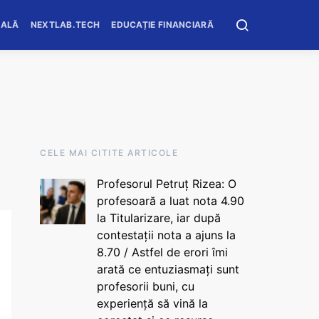
OALĂ
NEXTLAB.TECH
EDUCAȚIE FINANCIARĂ
CELE MAI CITITE ARTICOLE
Profesorul Petruț Rizea: O
profesoară a luat nota 4.90
la Titularizare, iar după
contestații nota a ajuns la
8.70 / Astfel de erori îmi
arată ce entuziasmați sunt
profesorii buni, cu
experiență să vină la