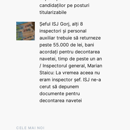
candidaților pe posturi
titularizabile
Șeful ISJ Gorj, alți 8
inspectori și personal
auxiliar trebuie să returneze
peste 55.000 de lei, bani
acordați pentru decontarea
navetei, timp de peste un an
/ Inspectorul general, Marian
Staicu: La vremea aceea nu
eram inspector șef. ISJ ne-a
cerut să depunem
documente pentru
decontarea navetei
CELE MAI NOI