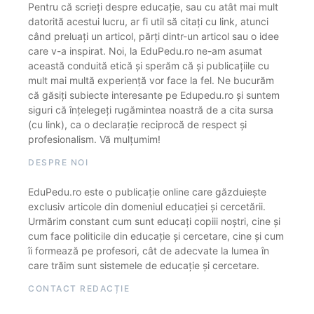
Pentru că scrieți despre educație, sau cu atât mai mult
datorită acestui lucru, ar fi util să citați cu link, atunci
când preluați un articol, părți dintr-un articol sau o idee
care v-a inspirat. Noi, la EduPedu.ro ne-am asumat
această conduită etică și sperăm că și publicațiile cu
mult mai multă experiență vor face la fel. Ne bucurăm
că găsiți subiecte interesante pe Edupedu.ro și suntem
siguri că înțelegeți rugămintea noastră de a cita sursa
(cu link), ca o declarație reciprocă de respect și
profesionalism. Vă mulțumim!
DESPRE NOI
EduPedu.ro este o publicație online care găzduiește
exclusiv articole din domeniul educației și cercetării.
Urmărim constant cum sunt educați copiii noștri, cine și
cum face politicile din educație și cercetare, cine și cum
îi formează pe profesori, cât de adecvate la lumea în
care trăim sunt sistemele de educație și cercetare.
CONTACT REDACȚIE