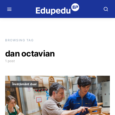
BROWSING TAG
dan octavian
1 post
Învățământ dual