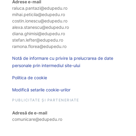
Adrese e-mail
raluca.pantazi@edupedu.ro
mihai.peticila@edupedu.ro
costin.ionescu@edupedu.ro
alexa.stanescu@edupedu.ro
diana.ghimisi@edupedu.ro
stefan.lefter@edupedu.ro
ramona.florea@edupedu.ro
Notă de informare cu privire la prelucrarea de date
personale prin intermediul site-ului
Politica de cookie
Modifică setarile cookie-urilor
PUBLICITATE ȘI PARTENERIATE
Adresă de e-mail
comunicare@edupedu.ro