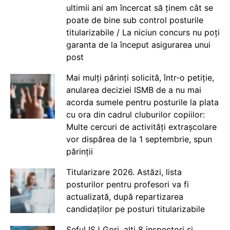
ultimii ani am încercat să ținem cât se
poate de bine sub control posturile
titularizabile / La niciun concurs nu poți
garanta de la început asigurarea unui
post
Mai mulți părinți solicită, într-o petiție,
anularea deciziei ISMB de a nu mai
acorda sumele pentru posturile la plata
cu ora din cadrul cluburilor copiilor:
Multe cercuri de activități extrașcolare
vor dispărea de la 1 septembrie, spun
părinții
Titularizare 2026. Astăzi, lista
posturilor pentru profesori va fi
actualizată, după repartizarea
candidaților pe posturi titularizabile
Șeful ISJ Gorj, alți 8 inspectori și