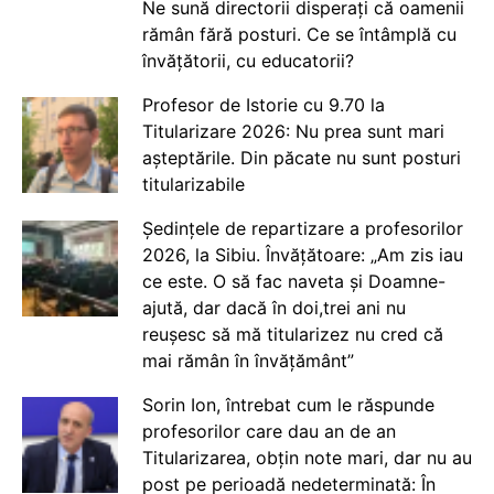
Ne sună directorii disperați că oamenii
rămân fără posturi. Ce se întâmplă cu
învățătorii, cu educatorii?
Profesor de Istorie cu 9.70 la
Titularizare 2026: Nu prea sunt mari
așteptările. Din păcate nu sunt posturi
titularizabile
Ședințele de repartizare a profesorilor
2026, la Sibiu. Învățătoare: „Am zis iau
ce este. O să fac naveta și Doamne-
ajută, dar dacă în doi,trei ani nu
reușesc să mă titularizez nu cred că
mai rămân în învățământ”
Sorin Ion, întrebat cum le răspunde
profesorilor care dau an de an
Titularizarea, obțin note mari, dar nu au
post pe perioadă nedeterminată: În