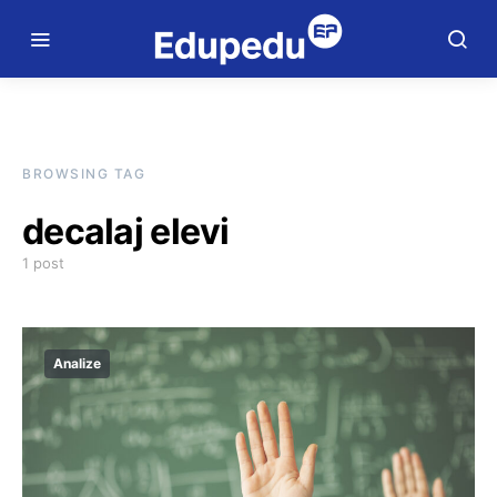
BROWSING TAG
decalaj elevi
1 post
Analize