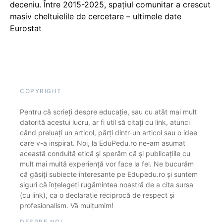
deceniu. Între 2015-2025, spațiul comunitar a crescut
masiv cheltuielile de cercetare – ultimele date
Eurostat
COPYRIGHT
Pentru că scrieți despre educație, sau cu atât mai mult
datorită acestui lucru, ar fi util să citați cu link, atunci
când preluați un articol, părți dintr-un articol sau o idee
care v-a inspirat. Noi, la EduPedu.ro ne-am asumat
această conduită etică și sperăm că și publicațiile cu
mult mai multă experiență vor face la fel. Ne bucurăm
că găsiți subiecte interesante pe Edupedu.ro și suntem
siguri că înțelegeți rugămintea noastră de a cita sursa
(cu link), ca o declarație reciprocă de respect și
profesionalism. Vă mulțumim!
DESPRE NOI