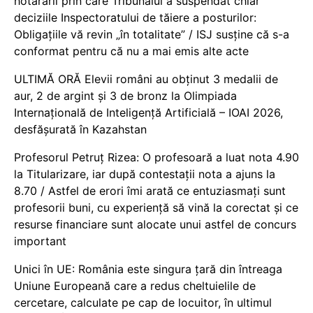
hotărârii prin care Tribunalul a suspendat chiar
deciziile Inspectoratului de tăiere a posturilor:
Obligațiile vă revin „în totalitate” / ISJ susține că s-a
conformat pentru că nu a mai emis alte acte
ULTIMĂ ORĂ Elevii români au obținut 3 medalii de
aur, 2 de argint și 3 de bronz la Olimpiada
Internațională de Inteligență Artificială – IOAI 2026,
desfășurată în Kazahstan
Profesorul Petruț Rizea: O profesoară a luat nota 4.90
la Titularizare, iar după contestații nota a ajuns la
8.70 / Astfel de erori îmi arată ce entuziasmați sunt
profesorii buni, cu experiență să vină la corectat și ce
resurse financiare sunt alocate unui astfel de concurs
important
Unici în UE: România este singura țară din întreaga
Uniune Europeană care a redus cheltuielile de
cercetare, calculate pe cap de locuitor, în ultimul