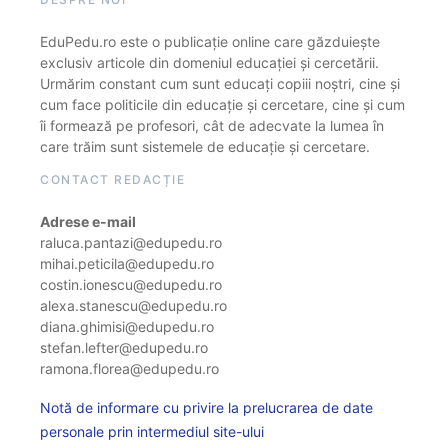
EduPedu.ro este o publicație online care găzduiește
exclusiv articole din domeniul educației și cercetării.
Urmărim constant cum sunt educați copiii noștri, cine și
cum face politicile din educație și cercetare, cine și cum
îi formează pe profesori, cât de adecvate la lumea în
care trăim sunt sistemele de educație și cercetare.
CONTACT REDACȚIE
Adrese e-mail
raluca.pantazi@edupedu.ro
mihai.peticila@edupedu.ro
costin.ionescu@edupedu.ro
alexa.stanescu@edupedu.ro
diana.ghimisi@edupedu.ro
stefan.lefter@edupedu.ro
ramona.florea@edupedu.ro
Notă de informare cu privire la prelucrarea de date
personale prin intermediul site-ului