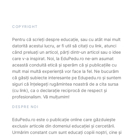
COPYRIGHT
Pentru că scrieți despre educație, sau cu atât mai mult
datorită acestui lucru, ar fi util să citați cu link, atunci
când preluați un articol, părți dintr-un articol sau o idee
care v-a inspirat. Noi, la EduPedu.ro ne-am asumat
această conduită etică și sperăm că și publicațiile cu
mult mai multă experiență vor face la fel. Ne bucurăm
că găsiți subiecte interesante pe Edupedu.ro și suntem
siguri că înțelegeți rugămintea noastră de a cita sursa
(cu link), ca o declarație reciprocă de respect și
profesionalism. Vă mulțumim!
DESPRE NOI
EduPedu.ro este o publicație online care găzduiește
exclusiv articole din domeniul educației și cercetării.
Urmărim constant cum sunt educați copiii noștri, cine și