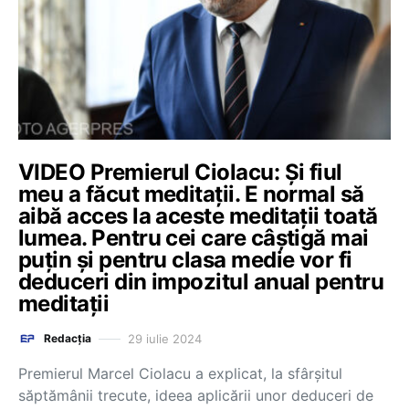
VIDEO Premierul Ciolacu: Și fiul
meu a făcut meditații. E normal să
aibă acces la aceste meditații toată
lumea. Pentru cei care câștigă mai
puțin și pentru clasa medie vor fi
deduceri din impozitul anual pentru
meditații
29 iulie 2024
Redacția
Premierul Marcel Ciolacu a explicat, la sfârșitul
săptămânii trecute, ideea aplicării unor deduceri de