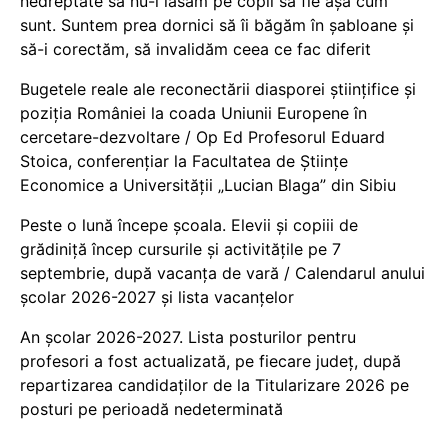
nedreptate să nu-i lăsăm pe copii să fie așa cum
sunt. Suntem prea dornici să îi băgăm în șabloane și
să-i corectăm, să invalidăm ceea ce fac diferit
Bugetele reale ale reconectării diasporei științifice și
poziția României la coada Uniunii Europene în
cercetare-dezvoltare / Op Ed Profesorul Eduard
Stoica, conferențiar la Facultatea de Științe
Economice a Universității „Lucian Blaga” din Sibiu
Peste o lună începe școala. Elevii și copiii de
grădiniță încep cursurile și activitățile pe 7
septembrie, după vacanța de vară / Calendarul anului
școlar 2026-2027 și lista vacanțelor
An școlar 2026-2027. Lista posturilor pentru
profesori a fost actualizată, pe fiecare județ, după
repartizarea candidaților de la Titularizare 2026 pe
posturi pe perioadă nedeterminată