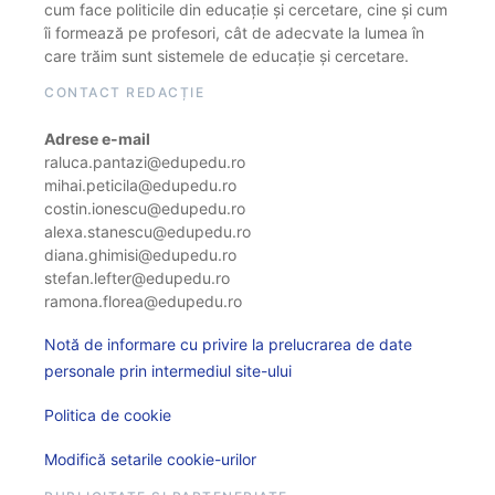
cum face politicile din educație și cercetare, cine și cum
îi formează pe profesori, cât de adecvate la lumea în
care trăim sunt sistemele de educație și cercetare.
CONTACT REDACȚIE
Adrese e-mail
raluca.pantazi@edupedu.ro
mihai.peticila@edupedu.ro
costin.ionescu@edupedu.ro
alexa.stanescu@edupedu.ro
diana.ghimisi@edupedu.ro
stefan.lefter@edupedu.ro
ramona.florea@edupedu.ro
Notă de informare cu privire la prelucrarea de date
personale prin intermediul site-ului
Politica de cookie
Modifică setarile cookie-urilor