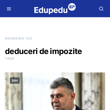
BROWSING TAG
deduceri de impozite
1 post
Știri