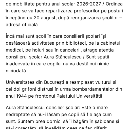
de mobilitate pentru anul școlar 2026-2027 / Ordinea
în care se va face repartizarea profesorilor pe posturi
începând cu 20 august, după reorganizarea școlilor –
adresă oficială
Încă mai sunt școli în care consilierii școlari își
desfășoară activitatea prin biblioteci, pe la cabinetul
medical, pe holuri sau în cancelarii, atrage atenția
consilierul școlar Aura Stănculescu / Sunt spații
inadecvate în care copilul nu va destăinui nimic
niciodată
Universitatea din București a reamplasat vulturul și
cei doi grifoni distruși în urma bombardamentelor din
anul 1944 pe frontonul Palatului Universității
Aura Stănculescu, consilier școlar: Este o mare
nedreptate să nu-i lăsăm pe copii să fie așa cum
sunt. Suntem prea dornici să îi băgăm în șabloane și
să-i corectăm, să invalidăm ceea ce fac diferit