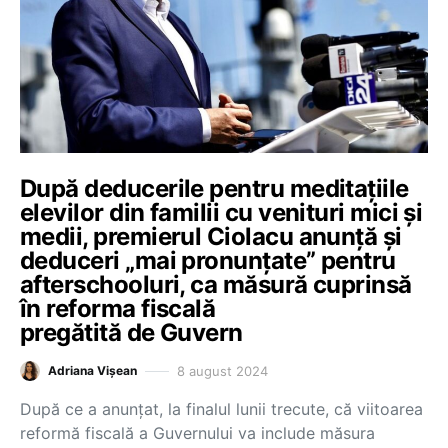
După deducerile pentru meditațiile
elevilor din familii cu venituri mici și
medii, premierul Ciolacu anunță și
deduceri „mai pronunțate” pentru
afterschooluri, ca măsură cuprinsă
în reforma fiscală
pregătită de Guvern
8 august 2024
Adriana Vișean
După ce a anunțat, la finalul lunii trecute, că viitoarea
reformă fiscală a Guvernului va include măsura