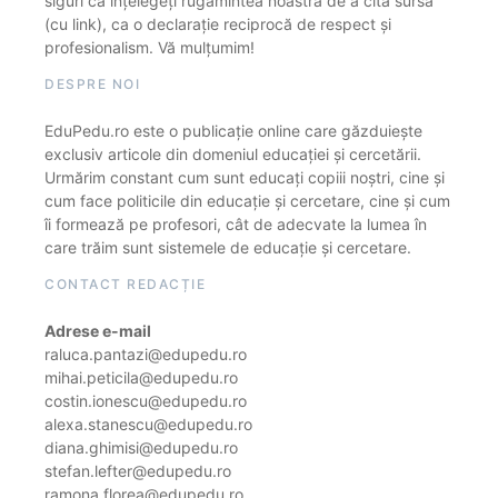
siguri că înțelegeți rugămintea noastră de a cita sursa
(cu link), ca o declarație reciprocă de respect și
profesionalism. Vă mulțumim!
DESPRE NOI
EduPedu.ro este o publicație online care găzduiește
exclusiv articole din domeniul educației și cercetării.
Urmărim constant cum sunt educați copiii noștri, cine și
cum face politicile din educație și cercetare, cine și cum
îi formează pe profesori, cât de adecvate la lumea în
care trăim sunt sistemele de educație și cercetare.
CONTACT REDACȚIE
Adrese e-mail
raluca.pantazi@edupedu.ro
mihai.peticila@edupedu.ro
costin.ionescu@edupedu.ro
alexa.stanescu@edupedu.ro
diana.ghimisi@edupedu.ro
stefan.lefter@edupedu.ro
ramona.florea@edupedu.ro