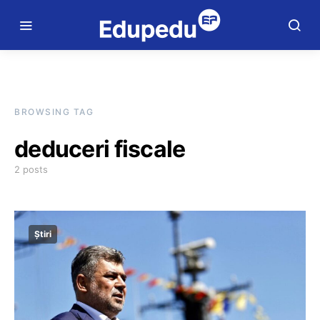
BROWSING TAG
deduceri fiscale
2 posts
Știri