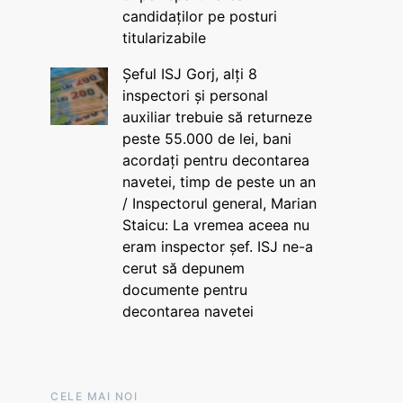
candidaților pe posturi
titularizabile
Șeful ISJ Gorj, alți 8
inspectori și personal
auxiliar trebuie să returneze
peste 55.000 de lei, bani
acordați pentru decontarea
navetei, timp de peste un an
/ Inspectorul general, Marian
Staicu: La vremea aceea nu
eram inspector șef. ISJ ne-a
cerut să depunem
documente pentru
decontarea navetei
CELE MAI NOI