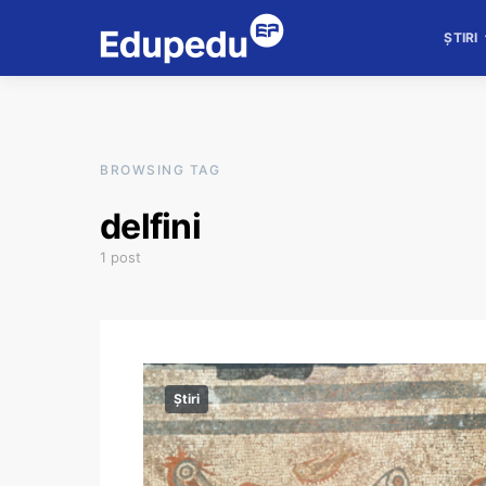
ȘTIRI
BROWSING TAG
delfini
1 post
Știri