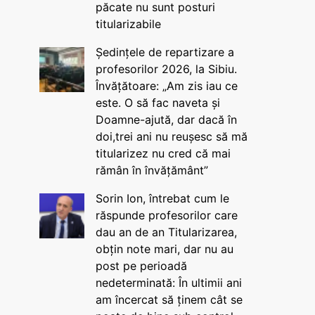
păcate nu sunt posturi
titularizabile
Ședințele de repartizare a
profesorilor 2026, la Sibiu.
Învățătoare: „Am zis iau ce
este. O să fac naveta și
Doamne-ajută, dar dacă în
doi,trei ani nu reușesc să mă
titularizez nu cred că mai
rămân în învățământ”
Sorin Ion, întrebat cum le
răspunde profesorilor care
dau an de an Titularizarea,
obțin note mari, dar nu au
post pe perioadă
nedeterminată: În ultimii ani
am încercat să ținem cât se