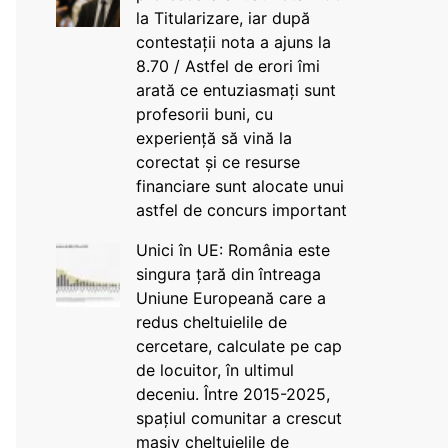
la Titularizare, iar după
contestații nota a ajuns la
8.70 / Astfel de erori îmi
arată ce entuziasmați sunt
profesorii buni, cu
experiență să vină la
corectat și ce resurse
financiare sunt alocate unui
astfel de concurs important
Unici în UE: România este
singura țară din întreaga
Uniune Europeană care a
redus cheltuielile de
cercetare, calculate pe cap
de locuitor, în ultimul
deceniu. Între 2015-2025,
spațiul comunitar a crescut
masiv cheltuielile de