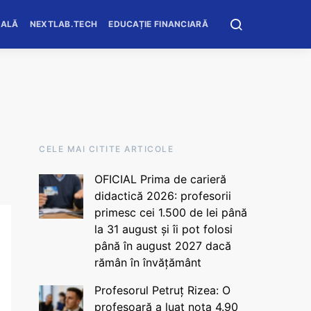
OALĂ
NEXTLAB.TECH
EDUCAȚIE FINANCIARĂ
CELE MAI CITITE ARTICOLE
OFICIAL Prima de carieră
didactică 2026: profesorii
primesc cei 1.500 de lei până
la 31 august și îi pot folosi
până în august 2027 dacă
rămân în învățământ
Profesorul Petruț Rizea: O
profesoară a luat nota 4.90