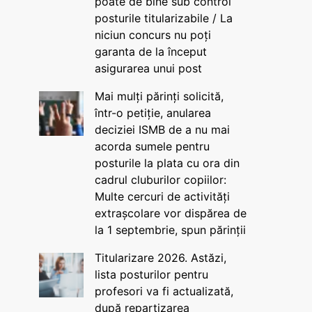
poate de bine sub control
posturile titularizabile / La
niciun concurs nu poți
garanta de la început
asigurarea unui post
Mai mulți părinți solicită,
într-o petiție, anularea
deciziei ISMB de a nu mai
acorda sumele pentru
posturile la plata cu ora din
cadrul cluburilor copiilor:
Multe cercuri de activități
extrașcolare vor dispărea de
la 1 septembrie, spun părinții
Titularizare 2026. Astăzi,
lista posturilor pentru
profesori va fi actualizată,
după repartizarea