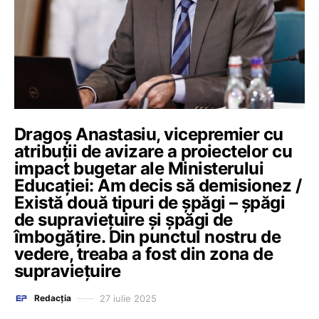
Dragoș Anastasiu, vicepremier cu
atribuții de avizare a proiectelor cu
impact bugetar ale Ministerului
Educației: Am decis să demisionez /
Există două tipuri de şpăgi – şpăgi
de supravieţuire şi şpăgi de
îmbogăţire. Din punctul nostru de
vedere, treaba a fost din zona de
supravieţuire
27 iulie 2025
Redacția