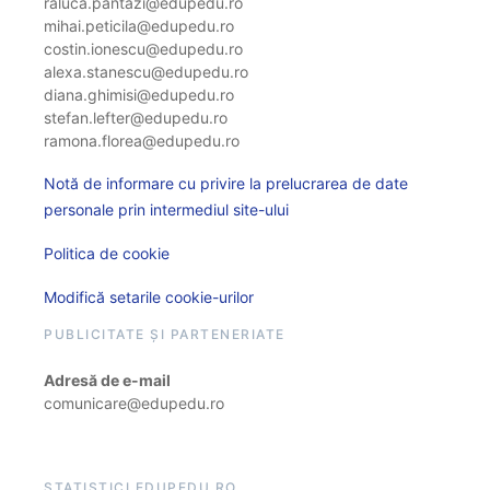
raluca.pantazi@edupedu.ro
mihai.peticila@edupedu.ro
costin.ionescu@edupedu.ro
alexa.stanescu@edupedu.ro
diana.ghimisi@edupedu.ro
stefan.lefter@edupedu.ro
ramona.florea@edupedu.ro
Notă de informare cu privire la prelucrarea de date
personale prin intermediul site-ului
Politica de cookie
Modifică setarile cookie-urilor
PUBLICITATE ȘI PARTENERIATE
Adresă de e-mail
comunicare@edupedu.ro
STATISTICI EDUPEDU.RO