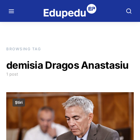
BROWSING TAG
demisia Dragos Anastasiu
1 post
Știri