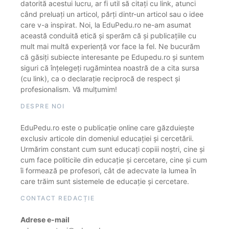
datorită acestui lucru, ar fi util să citați cu link, atunci
când preluați un articol, părți dintr-un articol sau o idee
care v-a inspirat. Noi, la EduPedu.ro ne-am asumat
această conduită etică și sperăm că și publicațiile cu
mult mai multă experiență vor face la fel. Ne bucurăm
că găsiți subiecte interesante pe Edupedu.ro și suntem
siguri că înțelegeți rugămintea noastră de a cita sursa
(cu link), ca o declarație reciprocă de respect și
profesionalism. Vă mulțumim!
DESPRE NOI
EduPedu.ro este o publicație online care găzduiește
exclusiv articole din domeniul educației și cercetării.
Urmărim constant cum sunt educați copiii noștri, cine și
cum face politicile din educație și cercetare, cine și cum
îi formează pe profesori, cât de adecvate la lumea în
care trăim sunt sistemele de educație și cercetare.
CONTACT REDACȚIE
Adrese e-mail