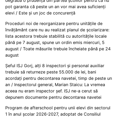
degrabă o prudență din partea școlilor pentru că nu
pot garanta că peste un an vor mai avea suficienți
elevi / Este și un joc de concurență
Proceduri noi de reorganizare pentru unitățile de
învățământ care nu au realizat planul de școlarizare:
lista acestora trebuie stabilită cu autoritățile locale
până pe 7 august, spune un ordin emis miercuri, 5
august / Toate măsurile trebuie încheiate până pe 24
august
Șeful ISJ Gorj, alți 8 inspectori și personal auxiliar
trebuie să returneze peste 55.000 de lei, bani
acordați pentru decontarea navetei, timp de peste un
an / Inspectorul general, Marian Staicu: La vremea
aceea nu eram inspector șef. ISJ ne-a cerut să
depunem documente pentru decontarea navetei
Program de afterschool pentru unii elevi din sectorul
1 în anul școlar 2026-2027, adoptat de Consiliul