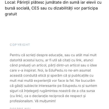
Local: Părinții plătesc jumătate din sumă iar elevii cu
bursă socială, CES sau cu dizabilităţi vor participa
gratuit
COPYRIGHT
Pentru că scrieți despre educație, sau cu atât mai mult
datorită acestui lucru, ar fi util să citați cu link, atunci
când preluați un articol, părți dintr-un articol sau o idee
care v-a inspirat. Noi, la EduPedu.ro ne-am asumat
această conduită etică și sperăm că și publicațiile cu
mult mai multă experiență vor face la fel. Ne bucurăm
că găsiți subiecte interesante pe Edupedu.ro și suntem
siguri că înțelegeți rugămintea noastră de a cita sursa
(cu link), ca o declarație reciprocă de respect și
profesionalism. Vă mulțumim!
DESPRE NOI