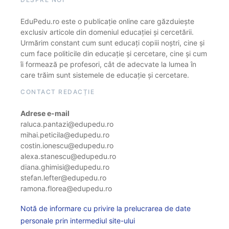
EduPedu.ro este o publicație online care găzduiește
exclusiv articole din domeniul educației și cercetării.
Urmărim constant cum sunt educați copiii noștri, cine și
cum face politicile din educație și cercetare, cine și cum
îi formează pe profesori, cât de adecvate la lumea în
care trăim sunt sistemele de educație și cercetare.
CONTACT REDACȚIE
Adrese e-mail
raluca.pantazi@edupedu.ro
mihai.peticila@edupedu.ro
costin.ionescu@edupedu.ro
alexa.stanescu@edupedu.ro
diana.ghimisi@edupedu.ro
stefan.lefter@edupedu.ro
ramona.florea@edupedu.ro
Notă de informare cu privire la prelucrarea de date
personale prin intermediul site-ului