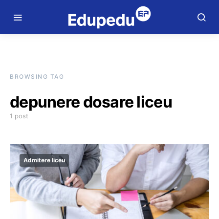
BROWSING TAG
depunere dosare liceu
1 post
Admitere liceu