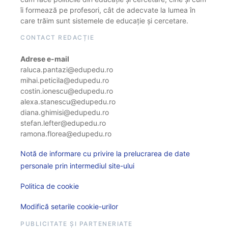
îi formează pe profesori, cât de adecvate la lumea în
care trăim sunt sistemele de educație și cercetare.
CONTACT REDACȚIE
Adrese e-mail
raluca.pantazi@edupedu.ro
mihai.peticila@edupedu.ro
costin.ionescu@edupedu.ro
alexa.stanescu@edupedu.ro
diana.ghimisi@edupedu.ro
stefan.lefter@edupedu.ro
ramona.florea@edupedu.ro
Notă de informare cu privire la prelucrarea de date
personale prin intermediul site-ului
Politica de cookie
Modifică setarile cookie-urilor
PUBLICITATE ȘI PARTENERIATE