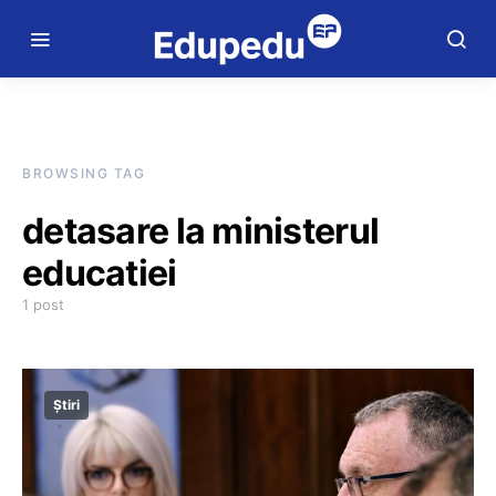
BROWSING TAG
detasare la ministerul
educatiei
1 post
Știri