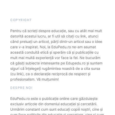
COPYRIGHT
Pentru că scrieți despre educație, sau cu atât mai mult
datorită acestui lucru, ar fi util să citați cu link, atunci
când preluați un articol, părți dintr-un articol sau o idee
care v-a inspirat. Noi, la EduPedu.ro ne-am asumat
această conduită etică și sperăm că și publicațiile cu
mult mai multă experiență vor face la fel. Ne bucurăm
că găsiți subiecte interesante pe Edupedu.ro și suntem
siguri că înțelegeți rugămintea noastră de a cita sursa
(cu link), ca o declarație reciprocă de respect și
profesionalism. Vă mulțumim!
DESPRE NOI
EduPedu.ro este o publicație online care găzduiește
exclusiv articole din domeniul educației și cercetării.
Urmărim constant cum sunt educați copiii noștri, cine și
cum face politicile din educație și cercetare, cine și cum