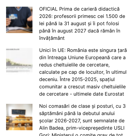
OFICIAL Prima de carieră didactică
2026: profesorii primesc cei 1.500 de
lei până la 31 august și îi pot folosi
până în august 2027 dacă rămân în
învățământ
Unici în UE: România este singura țară
din întreaga Uniune Europeană care a
redus cheltuielile de cercetare,
calculate pe cap de locuitor, în ultimul
deceniu. Între 2015-2025, spațiul
comunitar a crescut masiv cheltuielile
de cercetare - ultimele date Eurostat
Noi comasări de clase și posturi, cu 3
săptămâni până la debutul anului
școlar 2026-2027, sunt semnalate de
Alin Badea, prim-vicepreședinte USLI
Gorj: Ministerul o comite grav de tot.