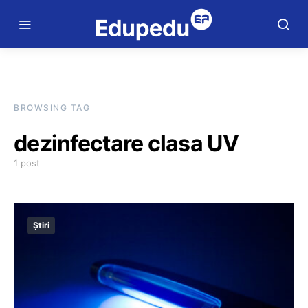
BROWSING TAG
dezinfectare clasa UV
1 post
Știri