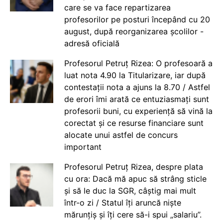
care se va face repartizarea
profesorilor pe posturi începând cu 20
august, după reorganizarea școlilor -
adresă oficială
Profesorul Petruț Rizea: O profesoară a
luat nota 4.90 la Titularizare, iar după
contestații nota a ajuns la 8.70 / Astfel
de erori îmi arată ce entuziasmați sunt
profesorii buni, cu experiență să vină la
corectat și ce resurse financiare sunt
alocate unui astfel de concurs
important
Profesorul Petruț Rizea, despre plata
cu ora: Dacă mă apuc să strâng sticle
și să le duc la SGR, câștig mai mult
într-o zi / Statul îți aruncă niște
mărunțiș și îți cere să-i spui „salariu”.