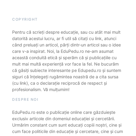
COPYRIGHT
Pentru că scrieți despre educație, sau cu atât mai mult
datorită acestui lucru, ar fi util să citați cu link, atunci
când preluați un articol, părți dintr-un articol sau o idee
care v-a inspirat. Noi, la EduPedu.ro ne-am asumat
această conduită etică și sperăm că și publicațiile cu
mult mai multă experiență vor face la fel. Ne bucurăm
că găsiți subiecte interesante pe Edupedu.ro și suntem
siguri că înțelegeți rugămintea noastră de a cita sursa
(cu link), ca o declarație reciprocă de respect și
profesionalism. Vă mulțumim!
DESPRE NOI
EduPedu.ro este o publicație online care găzduiește
exclusiv articole din domeniul educației și cercetării.
Urmărim constant cum sunt educați copiii noștri, cine și
cum face politicile din educație și cercetare, cine și cum