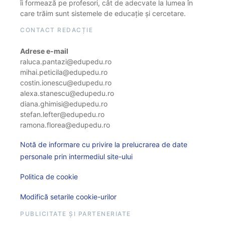
îi formează pe profesori, cât de adecvate la lumea în
care trăim sunt sistemele de educație și cercetare.
CONTACT REDACȚIE
Adrese e-mail
raluca.pantazi@edupedu.ro
mihai.peticila@edupedu.ro
costin.ionescu@edupedu.ro
alexa.stanescu@edupedu.ro
diana.ghimisi@edupedu.ro
stefan.lefter@edupedu.ro
ramona.florea@edupedu.ro
Notă de informare cu privire la prelucrarea de date
personale prin intermediul site-ului
Politica de cookie
Modifică setarile cookie-urilor
PUBLICITATE ȘI PARTENERIATE