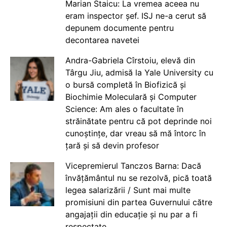
Marian Staicu: La vremea aceea nu
eram inspector șef. ISJ ne-a cerut să
depunem documente pentru
decontarea navetei
Andra-Gabriela Cîrstoiu, elevă din
Târgu Jiu, admisă la Yale University cu
o bursă completă în Biofizică și
Biochimie Moleculară și Computer
Science: Am ales o facultate în
străinătate pentru că pot deprinde noi
cunoștințe, dar vreau să mă întorc în
țară și să devin profesor
Vicepremierul Tanczos Barna: Dacă
învățământul nu se rezolvă, pică toată
legea salarizării / Sunt mai multe
promisiuni din partea Guvernului către
angajații din educație și nu par a fi
respectate