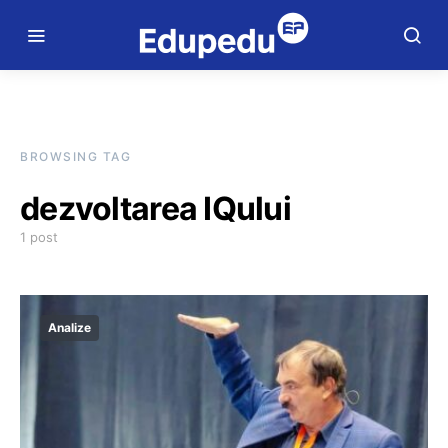
BROWSING TAG
dezvoltarea IQului
1 post
Analize