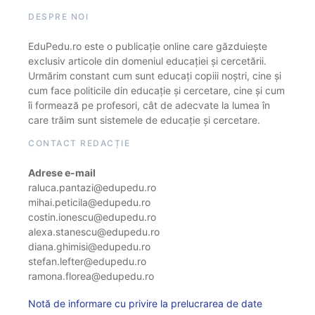
DESPRE NOI
EduPedu.ro este o publicație online care găzduiește
exclusiv articole din domeniul educației și cercetării.
Urmărim constant cum sunt educați copiii noștri, cine și
cum face politicile din educație și cercetare, cine și cum
îi formează pe profesori, cât de adecvate la lumea în
care trăim sunt sistemele de educație și cercetare.
CONTACT REDACȚIE
Adrese e-mail
raluca.pantazi@edupedu.ro
mihai.peticila@edupedu.ro
costin.ionescu@edupedu.ro
alexa.stanescu@edupedu.ro
diana.ghimisi@edupedu.ro
stefan.lefter@edupedu.ro
ramona.florea@edupedu.ro
Notă de informare cu privire la prelucrarea de date