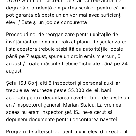
2026? Sorin Ion, secretar de stat: Cifrele arată mai
degrabă o prudență din partea școlilor pentru că nu
pot garanta că peste un an vor mai avea suficienți
elevi / Este și un joc de concurență
Proceduri noi de reorganizare pentru unitățile de
învățământ care nu au realizat planul de școlarizare:
lista acestora trebuie stabilită cu autoritățile locale
până pe 7 august, spune un ordin emis miercuri, 5
august / Toate măsurile trebuie încheiate până pe 24
august
Șeful ISJ Gorj, alți 8 inspectori și personal auxiliar
trebuie să returneze peste 55.000 de lei, bani
acordați pentru decontarea navetei, timp de peste un
an / Inspectorul general, Marian Staicu: La vremea
aceea nu eram inspector șef. ISJ ne-a cerut să
depunem documente pentru decontarea navetei
Program de afterschool pentru unii elevi din sectorul