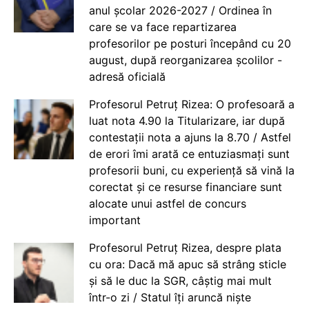
anul școlar 2026-2027 / Ordinea în
care se va face repartizarea
profesorilor pe posturi începând cu 20
august, după reorganizarea școlilor -
adresă oficială
Profesorul Petruț Rizea: O profesoară a
luat nota 4.90 la Titularizare, iar după
contestații nota a ajuns la 8.70 / Astfel
de erori îmi arată ce entuziasmați sunt
profesorii buni, cu experiență să vină la
corectat și ce resurse financiare sunt
alocate unui astfel de concurs
important
Profesorul Petruț Rizea, despre plata
cu ora: Dacă mă apuc să strâng sticle
și să le duc la SGR, câștig mai mult
într-o zi / Statul îți aruncă niște