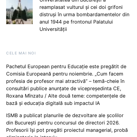
reamplasat vulturul și cei doi grifoni
distruși în urma bombardamentelor din
anul 1944 pe frontonul Palatului
Universității
CELE MAI NOI
Pachetul European pentru Educație este pregătit de
Comisia Europeană pentru noiembrie. „Cum facem
profesia de profesor mai atractivă” – temă-cheie în
consultări publice anunțate de vicepreședinta CE,
Roxana Mînzatu / Alte două teme: competențele de
bază și educația digitală sub impactul IA
ISMB a publicat planurile de dezvoltare ale școlilor
din București pentru concursul de directori 2026.
Profesorii își pot pregăti proiectul managerial, probă