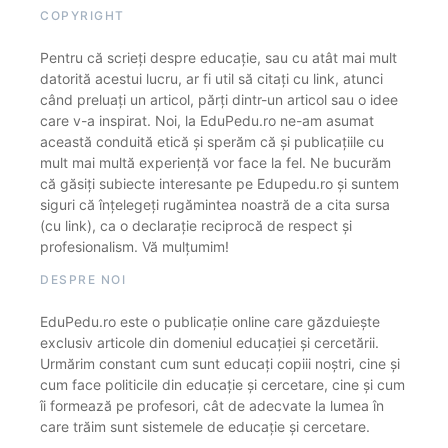
COPYRIGHT
Pentru că scrieți despre educație, sau cu atât mai mult
datorită acestui lucru, ar fi util să citați cu link, atunci
când preluați un articol, părți dintr-un articol sau o idee
care v-a inspirat. Noi, la EduPedu.ro ne-am asumat
această conduită etică și sperăm că și publicațiile cu
mult mai multă experiență vor face la fel. Ne bucurăm
că găsiți subiecte interesante pe Edupedu.ro și suntem
siguri că înțelegeți rugămintea noastră de a cita sursa
(cu link), ca o declarație reciprocă de respect și
profesionalism. Vă mulțumim!
DESPRE NOI
EduPedu.ro este o publicație online care găzduiește
exclusiv articole din domeniul educației și cercetării.
Urmărim constant cum sunt educați copiii noștri, cine și
cum face politicile din educație și cercetare, cine și cum
îi formează pe profesori, cât de adecvate la lumea în
care trăim sunt sistemele de educație și cercetare.