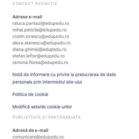
CONTACT REDACȚIE
Adrese e-mail
raluca.pantazi@edupedu.ro
mihai.peticila@edupedu.ro
costin.ionescu@edupedu.ro
alexa.stanescu@edupedu.ro
diana.ghimisi@edupedu.ro
stefan.lefter@edupedu.ro
ramona.florea@edupedu.ro
Notă de informare cu privire la prelucrarea de date
personale prin intermediul site-ului
Politica de cookie
Modifică setarile cookie-urilor
PUBLICITATE ȘI PARTENERIATE
Adresă de e-mail
comunicare@edupedu.ro