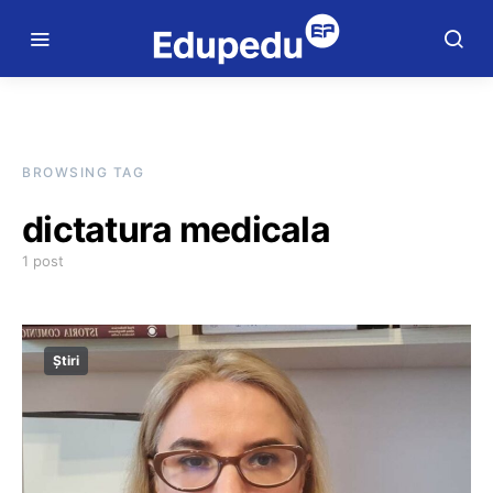
BROWSING TAG
dictatura medicala
1 post
Știri