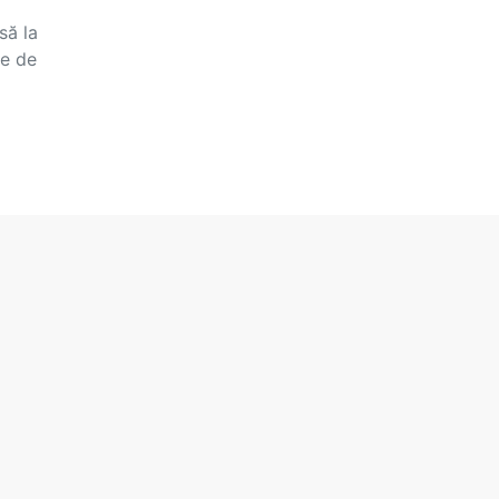
să la
re de