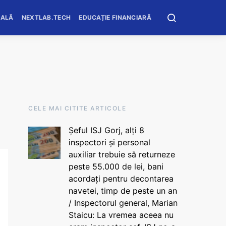
OALĂ
NEXTLAB.TECH
EDUCAȚIE FINANCIARĂ
CELE MAI CITITE ARTICOLE
Șeful ISJ Gorj, alți 8
inspectori și personal
auxiliar trebuie să returneze
peste 55.000 de lei, bani
acordați pentru decontarea
navetei, timp de peste un an
/ Inspectorul general, Marian
Staicu: La vremea aceea nu