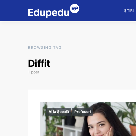
ȘTIRI
BROWSING TAG
Diffit
1 post
AI la Școală
Profesori