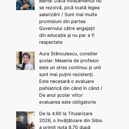
Barna: Dacă învățământul nu
se rezolvă, pică toată legea
salarizării / Sunt mai multe
promisiuni din partea
Guvernului către angajații
din educație și nu par a fi
respectate
Aura Stănculescu, consilier
școlar: Meseria de profesor
este un stres continuu și unii
sunt mai puțini rezistenți.
Este necesară o evaluare
psihiatrică din când în când /
De anul școlar viitor
evaluarea este obligatorie
De la 4.90 la Titularizare
2026, o învățătoare din Sibiu
a primit nota 8.70 după