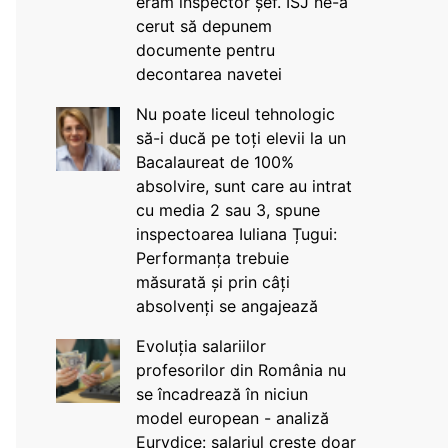
eram inspector șef. ISJ ne-a
cerut să depunem
documente pentru
decontarea navetei
Nu poate liceul tehnologic
să-i ducă pe toți elevii la un
Bacalaureat de 100%
absolvire, sunt care au intrat
cu media 2 sau 3, spune
inspectoarea Iuliana Țugui:
Performanța trebuie
măsurată și prin câți
absolvenți se angajează
Evoluția salariilor
profesorilor din România nu
se încadrează în niciun
model european - analiză
Eurydice: salariul crește doar