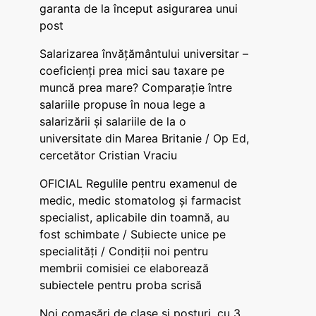
garanta de la început asigurarea unui
post
Salarizarea învățământului universitar –
coeficienți prea mici sau taxare pe
muncă prea mare? Comparație între
salariile propuse în noua lege a
salarizării și salariile de la o
universitate din Marea Britanie / Op Ed,
cercetător Cristian Vraciu
OFICIAL Regulile pentru examenul de
medic, medic stomatolog și farmacist
specialist, aplicabile din toamnă, au
fost schimbate / Subiecte unice pe
specialități / Condiții noi pentru
membrii comisiei ce elaborează
subiectele pentru proba scrisă
Noi comasări de clase și posturi, cu 3