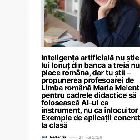
Inteligența artificială nu știe
lui Ionuț din banca a treia nu
place româna, dar tu știi –
propunerea profesoarei de
Limba română Maria Melent
pentru cadrele didactice să
folosească AI-ul ca
instrument, nu ca înlocuitor 
Exemple de aplicații concre
la clasă
21 mai 2026
Redacția