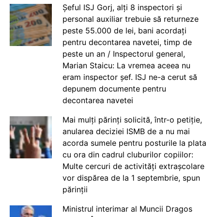
Șeful ISJ Gorj, alți 8 inspectori și
personal auxiliar trebuie să returneze
peste 55.000 de lei, bani acordați
pentru decontarea navetei, timp de
peste un an / Inspectorul general,
Marian Staicu: La vremea aceea nu
eram inspector șef. ISJ ne-a cerut să
depunem documente pentru
decontarea navetei
Mai mulți părinți solicită, într-o petiție,
anularea deciziei ISMB de a nu mai
acorda sumele pentru posturile la plata
cu ora din cadrul cluburilor copiilor:
Multe cercuri de activități extrașcolare
vor dispărea de la 1 septembrie, spun
părinții
Ministrul interimar al Muncii Dragos