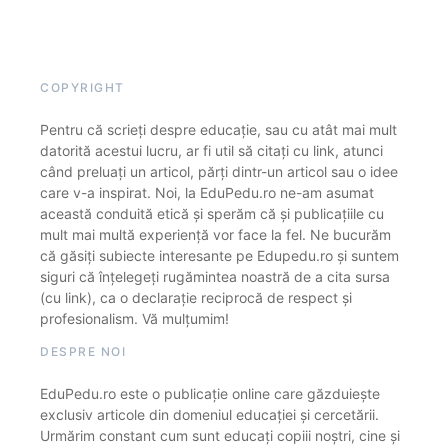
COPYRIGHT
Pentru că scrieți despre educație, sau cu atât mai mult
datorită acestui lucru, ar fi util să citați cu link, atunci
când preluați un articol, părți dintr-un articol sau o idee
care v-a inspirat. Noi, la EduPedu.ro ne-am asumat
această conduită etică și sperăm că și publicațiile cu
mult mai multă experiență vor face la fel. Ne bucurăm
că găsiți subiecte interesante pe Edupedu.ro și suntem
siguri că înțelegeți rugămintea noastră de a cita sursa
(cu link), ca o declarație reciprocă de respect și
profesionalism. Vă mulțumim!
DESPRE NOI
EduPedu.ro este o publicație online care găzduiește
exclusiv articole din domeniul educației și cercetării.
Urmărim constant cum sunt educați copiii noștri, cine și