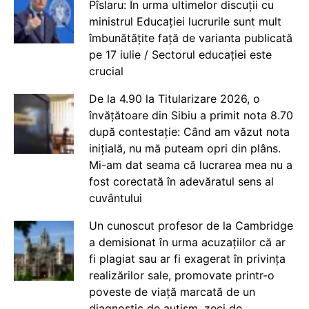
Pîslaru: În urma ultimelor discuții cu
ministrul Educației lucrurile sunt mult
îmbunătățite față de varianta publicată
pe 17 iulie / Sectorul educației este
crucial
De la 4.90 la Titularizare 2026, o
învățătoare din Sibiu a primit nota 8.70
după contestație: Când am văzut nota
inițială, nu mă puteam opri din plâns.
Mi-am dat seama că lucrarea mea nu a
fost corectată în adevăratul sens al
cuvântului
Un cunoscut profesor de la Cambridge
a demisionat în urma acuzațiilor că ar
fi plagiat sau ar fi exagerat în privința
realizărilor sale, promovate printr-o
poveste de viață marcată de un
diagnostic de autism, zeci de