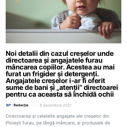
Noi detalii din cazul creșelor unde
directoarea și angajatele furau
mâncarea copiilor. Acestea au mai
furat un frigider și detergenți.
Angajatele creșelor i-ar fi oferit
sume de bani și „atenții” directoarei
pentru ca aceasta să închidă ochii
8 decembrie 2021
Redacția
Directoarea şi celelalte angajate ale creşelor din
Ploieşti furau, pe lângă mâncare, şi produsele de