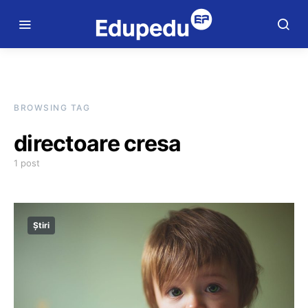
BROWSING TAG
directoare cresa
1 post
Știri