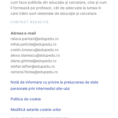
cum face politicile din educație și cercetare, cine și cum
îi formează pe profesori, cât de adecvate la lumea în
care trăim sunt sistemele de educație și cercetare.
CONTACT REDACȚIE
Adrese e-mail
raluca.pantazi@edupedu.ro
mihai.peticila@edupedu.ro
costin.ionescu@edupedu.ro
alexa.stanescu@edupedu.ro
diana.ghimisi@edupedu.ro
stefan.lefter@edupedu.ro
ramona.florea@edupedu.ro
Notă de informare cu privire la prelucrarea de date
personale prin intermediul site-ului
Politica de cookie
Modifică setarile cookie-urilor