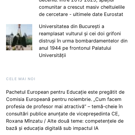
comunitar a crescut masiv cheltuielile
de cercetare - ultimele date Eurostat
Universitatea din București a
reamplasat vulturul și cei doi grifoni
distruși în urma bombardamentelor din
anul 1944 pe frontonul Palatului
Universității
CELE MAI NOI
Pachetul European pentru Educație este pregătit de
Comisia Europeană pentru noiembrie. „Cum facem
profesia de profesor mai atractivă” – temă-cheie în
consultări publice anunțate de vicepreședinta CE,
Roxana Mînzatu / Alte două teme: competențele de
bază și educația digitală sub impactul IA