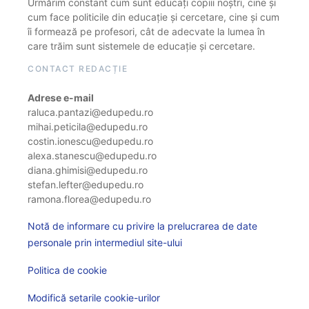
Urmărim constant cum sunt educați copiii noștri, cine și
cum face politicile din educație și cercetare, cine și cum
îi formează pe profesori, cât de adecvate la lumea în
care trăim sunt sistemele de educație și cercetare.
CONTACT REDACȚIE
Adrese e-mail
raluca.pantazi@edupedu.ro
mihai.peticila@edupedu.ro
costin.ionescu@edupedu.ro
alexa.stanescu@edupedu.ro
diana.ghimisi@edupedu.ro
stefan.lefter@edupedu.ro
ramona.florea@edupedu.ro
Notă de informare cu privire la prelucrarea de date
personale prin intermediul site-ului
Politica de cookie
Modifică setarile cookie-urilor