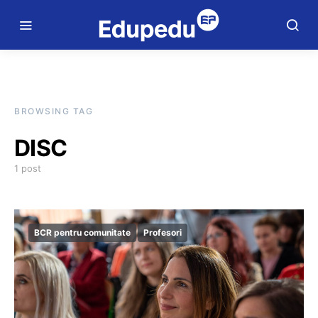
BROWSING TAG
DISC
1 post
BCR pentru comunitate
Profesori