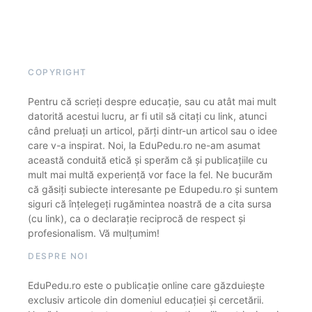
COPYRIGHT
Pentru că scrieți despre educație, sau cu atât mai mult
datorită acestui lucru, ar fi util să citați cu link, atunci
când preluați un articol, părți dintr-un articol sau o idee
care v-a inspirat. Noi, la EduPedu.ro ne-am asumat
această conduită etică și sperăm că și publicațiile cu
mult mai multă experiență vor face la fel. Ne bucurăm
că găsiți subiecte interesante pe Edupedu.ro și suntem
siguri că înțelegeți rugămintea noastră de a cita sursa
(cu link), ca o declarație reciprocă de respect și
profesionalism. Vă mulțumim!
DESPRE NOI
EduPedu.ro este o publicație online care găzduiește
exclusiv articole din domeniul educației și cercetării.