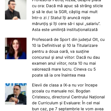
cu ora: Dacă mă apuc să strâng sticle
și să le duc la SGR, câștig mai mult
într-o zi / Statul îți aruncă niște
mărunțiș și îți cere să-i spui „salariu”.
Asta este umilință instituționalizată
Profesoară de Sport din județul Olt, cu
10 la Definitivat și 10 la Titularizare
pentru a doua oară, va susține
concursul și anul viitor: Dacă nu dau
examen anul viitor, nota 10 nu mai
valorează mare lucru. Cineva cu 5
poate să ia ore înaintea mea
Elevii de clasa a IX-a nu vor începe
școala cu manuale noi. Bogdan
Cristescu, directorul Centrului Național
de Curriculum și Evaluare: În cel mai
bun caz, pe 7 septembrie le vom avea