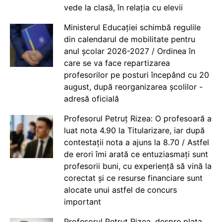
vede la clasă, în relația cu elevii
Ministerul Educației schimbă regulile
din calendarul de mobilitate pentru
anul școlar 2026-2027 / Ordinea în
care se va face repartizarea
profesorilor pe posturi începând cu 20
august, după reorganizarea școlilor -
adresă oficială
Profesorul Petruț Rizea: O profesoară a
luat nota 4.90 la Titularizare, iar după
contestații nota a ajuns la 8.70 / Astfel
de erori îmi arată ce entuziasmați sunt
profesorii buni, cu experiență să vină la
corectat și ce resurse financiare sunt
alocate unui astfel de concurs
important
Profesorul Petruț Rizea, despre plata