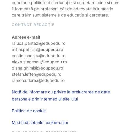
cum face politicile din educație și cercetare, cine și cum
îi formează pe profesori, cât de adecvate la lumea în
care trăim sunt sistemele de educație și cercetare.
CONTACT REDACȚIE
Adrese e-mail
raluca.pantazi@edupedu.ro
mihai.peticila@edupedu.ro
costin.ionescu@edupedu.ro
alexa.stanescu@edupedu.ro
diana.ghimisi@edupedu.ro
stefan.lefter@edupedu.ro
ramona.florea@edupedu.ro
Notă de informare cu privire la prelucrarea de date
personale prin intermediul site-ului
Politica de cookie
Modifică setarile cookie-urilor