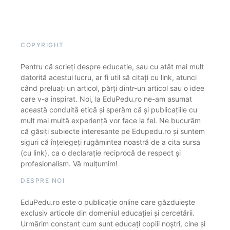
COPYRIGHT
Pentru că scrieți despre educație, sau cu atât mai mult
datorită acestui lucru, ar fi util să citați cu link, atunci
când preluați un articol, părți dintr-un articol sau o idee
care v-a inspirat. Noi, la EduPedu.ro ne-am asumat
această conduită etică și sperăm că și publicațiile cu
mult mai multă experiență vor face la fel. Ne bucurăm
că găsiți subiecte interesante pe Edupedu.ro și suntem
siguri că înțelegeți rugămintea noastră de a cita sursa
(cu link), ca o declarație reciprocă de respect și
profesionalism. Vă mulțumim!
DESPRE NOI
EduPedu.ro este o publicație online care găzduiește
exclusiv articole din domeniul educației și cercetării.
Urmărim constant cum sunt educați copiii noștri, cine și