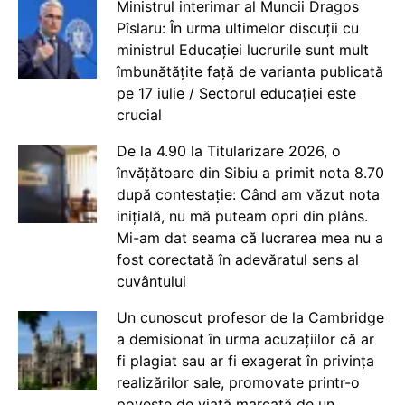
Ministrul interimar al Muncii Dragos
Pîslaru: În urma ultimelor discuții cu
ministrul Educației lucrurile sunt mult
îmbunătățite față de varianta publicată
pe 17 iulie / Sectorul educației este
crucial
De la 4.90 la Titularizare 2026, o
învățătoare din Sibiu a primit nota 8.70
după contestație: Când am văzut nota
inițială, nu mă puteam opri din plâns.
Mi-am dat seama că lucrarea mea nu a
fost corectată în adevăratul sens al
cuvântului
Un cunoscut profesor de la Cambridge
a demisionat în urma acuzațiilor că ar
fi plagiat sau ar fi exagerat în privința
realizărilor sale, promovate printr-o
poveste de viață marcată de un