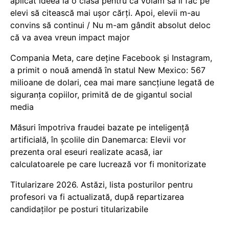
aplicat ideea la o clasă pentru că voiam să îi fac pe
elevi să citească mai ușor cărți. Apoi, elevii m-au
convins să continui / Nu m-am gândit absolut deloc
că va avea vreun impact major
Compania Meta, care deține Facebook și Instagram,
a primit o nouă amendă în statul New Mexico: 567
milioane de dolari, cea mai mare sancțiune legată de
siguranța copiilor, primită de de gigantul social
media
Măsuri împotriva fraudei bazate pe inteligență
artificială, în școlile din Danemarca: Elevii vor
prezenta oral eseuri realizate acasă, iar
calculatoarele pe care lucrează vor fi monitorizate
Titularizare 2026. Astăzi, lista posturilor pentru
profesori va fi actualizată, după repartizarea
candidaților pe posturi titularizabile