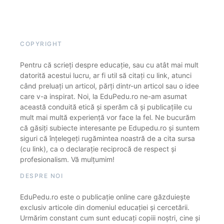
COPYRIGHT
Pentru că scrieți despre educație, sau cu atât mai mult
datorită acestui lucru, ar fi util să citați cu link, atunci
când preluați un articol, părți dintr-un articol sau o idee
care v-a inspirat. Noi, la EduPedu.ro ne-am asumat
această conduită etică și sperăm că și publicațiile cu
mult mai multă experiență vor face la fel. Ne bucurăm
că găsiți subiecte interesante pe Edupedu.ro și suntem
siguri că înțelegeți rugămintea noastră de a cita sursa
(cu link), ca o declarație reciprocă de respect și
profesionalism. Vă mulțumim!
DESPRE NOI
EduPedu.ro este o publicație online care găzduiește
exclusiv articole din domeniul educației și cercetării.
Urmărim constant cum sunt educați copiii noștri, cine și