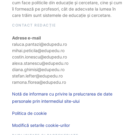
cum face politicile din educație și cercetare, cine și cum
îi formează pe profesori, cât de adecvate la lumea în
care trăim sunt sistemele de educație și cercetare.
CONTACT REDACȚIE
Adrese e-mail
raluca.pantazi@edupedu.ro
mihai.peticila@edupedu.ro
costin.ionescu@edupedu.ro
alexa.stanescu@edupedu.ro
diana.ghimisi@edupedu.ro
stefan.lefter@edupedu.ro
ramona.florea@edupedu.ro
Notă de informare cu privire la prelucrarea de date
personale prin intermediul site-ului
Politica de cookie
Modifică setarile cookie-urilor