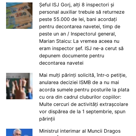
Șeful ISJ Gorj, alți 8 inspectori și
personal auxiliar trebuie să returneze
peste 55.000 de lei, bani acordați
pentru decontarea navetei, timp de
peste un an / Inspectorul general,
Marian Staicu: La vremea aceea nu
eram inspector șef. ISJ ne-a cerut să
depunem documente pentru
decontarea navetei
Mai mulți părinți solicită, într-o petiție,
anularea deciziei ISMB de a nu mai
acorda sumele pentru posturile la plata
cu ora din cadrul cluburilor copiilor:
Multe cercuri de activități extrașcolare
vor dispărea de la 1 septembrie, spun
părinții
Ministrul interimar al Muncii Dragos