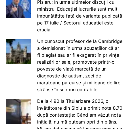
Pîslaru: În urma ultimelor discuții cu
ministrul Educației lucrurile sunt mult
îmbunătățite față de varianta publicată
pe 17 iulie / Sectorul educației este
crucial
Un cunoscut profesor de la Cambridge
a demisionat în urma acuzațiilor că ar
fi plagiat sau ar fi exagerat în privința
realizărilor sale, promovate printr-o
poveste de viață marcată de un
diagnostic de autism, zeci de
maratoane parcurse și milioane de lire
strânse în scopuri caritabile
De la 4.90 la Titularizare 2026, o
învățătoare din Sibiu a primit nota 8.70
după contestație: Când am văzut nota
inițială, nu mă puteam opri din plâns.
Mi-am dat seama că lucrarea mea nu a