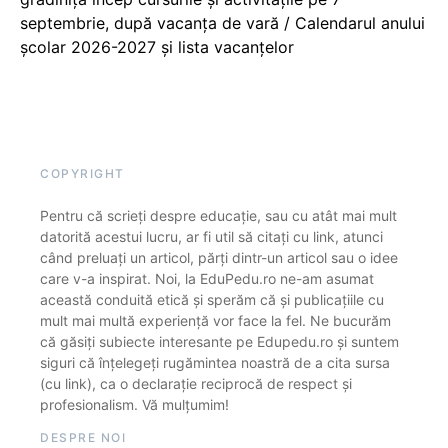
septembrie, după vacanța de vară / Calendarul anului
școlar 2026-2027 și lista vacanțelor
COPYRIGHT
Pentru că scrieți despre educație, sau cu atât mai mult
datorită acestui lucru, ar fi util să citați cu link, atunci
când preluați un articol, părți dintr-un articol sau o idee
care v-a inspirat. Noi, la EduPedu.ro ne-am asumat
această conduită etică și sperăm că și publicațiile cu
mult mai multă experiență vor face la fel. Ne bucurăm
că găsiți subiecte interesante pe Edupedu.ro și suntem
siguri că înțelegeți rugămintea noastră de a cita sursa
(cu link), ca o declarație reciprocă de respect și
profesionalism. Vă mulțumim!
DESPRE NOI