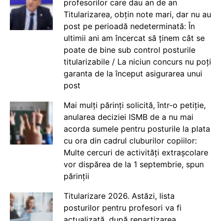
profesorilor care dau an de an
Titularizarea, obțin note mari, dar nu au
post pe perioadă nedeterminată: În
ultimii ani am încercat să ținem cât se
poate de bine sub control posturile
titularizabile / La niciun concurs nu poți
garanta de la început asigurarea unui
post
Mai mulți părinți solicită, într-o petiție,
anularea deciziei ISMB de a nu mai
acorda sumele pentru posturile la plata
cu ora din cadrul cluburilor copiilor:
Multe cercuri de activități extrașcolare
vor dispărea de la 1 septembrie, spun
părinții
Titularizare 2026. Astăzi, lista
posturilor pentru profesori va fi
actualizată, după repartizarea