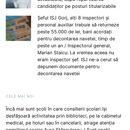
candidaților pe posturi titularizabile
Șeful ISJ Gorj, alți 8 inspectori și
personal auxiliar trebuie să returneze
peste 55.000 de lei, bani acordați
pentru decontarea navetei, timp de
peste un an / Inspectorul general,
Marian Staicu: La vremea aceea nu
eram inspector șef. ISJ ne-a cerut să
depunem documente pentru
decontarea navetei
CELE MAI NOI
Încă mai sunt școli în care consilierii școlari își
desfășoară activitatea prin biblioteci, pe la cabinetul
medical, pe holuri sau în cancelarii, atrage atenția
consilierul școlar Aura Stănculescu / Sunt spații