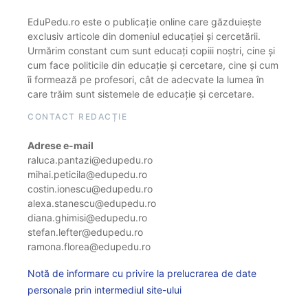
EduPedu.ro este o publicație online care găzduiește
exclusiv articole din domeniul educației și cercetării.
Urmărim constant cum sunt educați copiii noștri, cine și
cum face politicile din educație și cercetare, cine și cum
îi formează pe profesori, cât de adecvate la lumea în
care trăim sunt sistemele de educație și cercetare.
CONTACT REDACȚIE
Adrese e-mail
raluca.pantazi@edupedu.ro
mihai.peticila@edupedu.ro
costin.ionescu@edupedu.ro
alexa.stanescu@edupedu.ro
diana.ghimisi@edupedu.ro
stefan.lefter@edupedu.ro
ramona.florea@edupedu.ro
Notă de informare cu privire la prelucrarea de date
personale prin intermediul site-ului