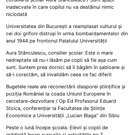
inadecvate în care copilul nu va destăinui nimic
niciodată
Universitatea din București a reamplasat vulturul și
cei doi grifoni distruși în urma bombardamentelor din
anul 1944 pe frontonul Palatului Universității
Aura Stănculescu, consilier școlar: Este o mare
nedreptate să nu-i lăsăm pe copii să fie așa cum
sunt. Suntem prea dornici să îi băgăm în șabloane și
să-i corectăm, să invalidăm ceea ce fac diferit
Bugetele reale ale reconectării diasporei științifice și
poziția României la coada Uniunii Europene în
cercetare-dezvoltare / Op Ed Profesorul Eduard
Stoica, conferențiar la Facultatea de Științe
Economice a Universității „Lucian Blaga” din Sibiu
Peste o lună începe școala. Elevii și copiii de
grădiniță încep cursurile și activitățile pe 7