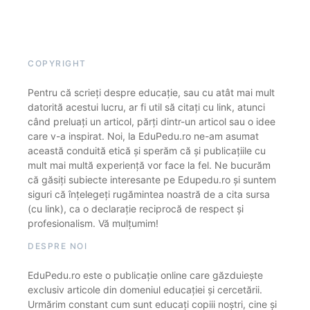
COPYRIGHT
Pentru că scrieți despre educație, sau cu atât mai mult
datorită acestui lucru, ar fi util să citați cu link, atunci
când preluați un articol, părți dintr-un articol sau o idee
care v-a inspirat. Noi, la EduPedu.ro ne-am asumat
această conduită etică și sperăm că și publicațiile cu
mult mai multă experiență vor face la fel. Ne bucurăm
că găsiți subiecte interesante pe Edupedu.ro și suntem
siguri că înțelegeți rugămintea noastră de a cita sursa
(cu link), ca o declarație reciprocă de respect și
profesionalism. Vă mulțumim!
DESPRE NOI
EduPedu.ro este o publicație online care găzduiește
exclusiv articole din domeniul educației și cercetării.
Urmărim constant cum sunt educați copiii noștri, cine și