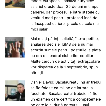
model european - analiză Eurydice:
salariul crește doar 25 de ani în timpul
carierei, dar procesul e între statele cu
venituri mari pentru profesori încă de
la începutul carierei și cele cu cele mai
mici salarii
Mai mulți părinți solicită, într-o petiție,
anularea deciziei ISMB de a nu mai
acorda sumele pentru posturile la plata
cu ora din cadrul cluburilor copiilor:
Multe cercuri de activități extrașcolare
vor dispărea de la 1 septembrie, spun
părinții
Daniel David: Bacalaureatul nu ar trebui
să fie folosit ca mijloc de intrare la
facultate. Bacalaureatul trebuie să fie
un examen care certifică competențele
pe care le ai după parcursul unui