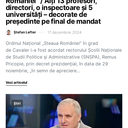
României” / Alți 13 profesori,
directori, o inspectoare și 5
universități – decorate de
președinte pe final de mandat
17 decembrie 2024
Ștefan Lefter
Ordinul Național „Steaua României” în grad
de Cavaler i-a fost acordat rectorului Școlii Naționale
de Studii Politice și Administrative (SNSPA), Remus
Pricopie, prin decret prezidențial, în data de 29
noiembrie, „în semn de apreciere…
Vezi articolul
Știri