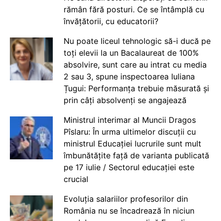
rămân fără posturi. Ce se întâmplă cu
învățătorii, cu educatorii?
Nu poate liceul tehnologic să-i ducă pe
toți elevii la un Bacalaureat de 100%
absolvire, sunt care au intrat cu media
2 sau 3, spune inspectoarea Iuliana
Țugui: Performanța trebuie măsurată și
prin câți absolvenți se angajează
Ministrul interimar al Muncii Dragos
Pîslaru: În urma ultimelor discuții cu
ministrul Educației lucrurile sunt mult
îmbunătățite față de varianta publicată
pe 17 iulie / Sectorul educației este
crucial
Evoluția salariilor profesorilor din
România nu se încadrează în niciun