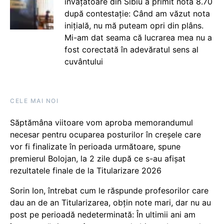
învățătoare din Sibiu a primit nota 8.70
după contestație: Când am văzut nota
inițială, nu mă puteam opri din plâns.
Mi-am dat seama că lucrarea mea nu a
fost corectată în adevăratul sens al
cuvântului
CELE MAI NOI
Săptămâna viitoare vom aproba memorandumul
necesar pentru ocuparea posturilor în creșele care
vor fi finalizate în perioada următoare, spune
premierul Bolojan, la 2 zile după ce s-au afișat
rezultatele finale de la Titularizare 2026
Sorin Ion, întrebat cum le răspunde profesorilor care
dau an de an Titularizarea, obțin note mari, dar nu au
post pe perioadă nedeterminată: În ultimii ani am