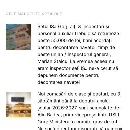
CELE MAI CITITE ARTICOLE
Șeful ISJ Gorj, alți 8 inspectori și
personal auxiliar trebuie să returneze
peste 55.000 de lei, bani acordați
pentru decontarea navetei, timp de
peste un an / Inspectorul general,
Marian Staicu: La vremea aceea nu
eram inspector șef. ISJ ne-a cerut să
depunem documente pentru
decontarea navetei
Noi comasări de clase și posturi, cu 3
săptămâni până la debutul anului
școlar 2026-2027, sunt semnalate de
Alin Badea, prim-vicepreședinte USLI
Gorj: Ministerul o comite grav de tot.
Ne sună directorii disperați că oamenii