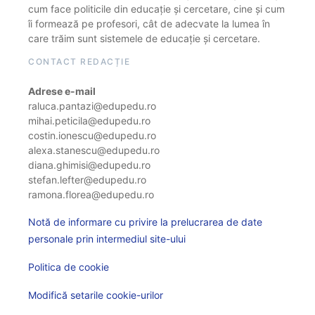
cum face politicile din educație și cercetare, cine și cum
îi formează pe profesori, cât de adecvate la lumea în
care trăim sunt sistemele de educație și cercetare.
CONTACT REDACȚIE
Adrese e-mail
raluca.pantazi@edupedu.ro
mihai.peticila@edupedu.ro
costin.ionescu@edupedu.ro
alexa.stanescu@edupedu.ro
diana.ghimisi@edupedu.ro
stefan.lefter@edupedu.ro
ramona.florea@edupedu.ro
Notă de informare cu privire la prelucrarea de date
personale prin intermediul site-ului
Politica de cookie
Modifică setarile cookie-urilor