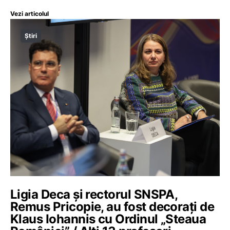
Vezi articolul
Știri
Ligia Deca și rectorul SNSPA,
Remus Pricopie, au fost decorați de
Klaus Iohannis cu Ordinul „Steaua