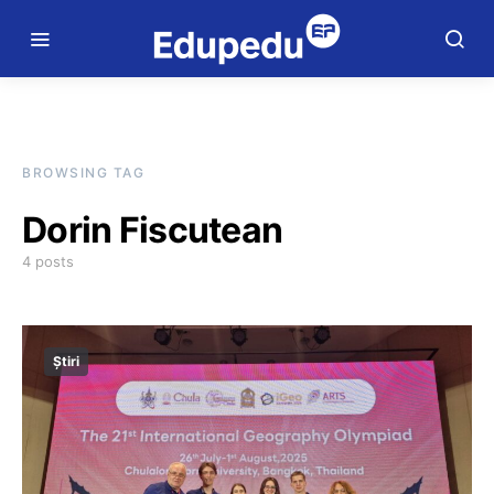
BROWSING TAG
Dorin Fiscutean
4 posts
Știri