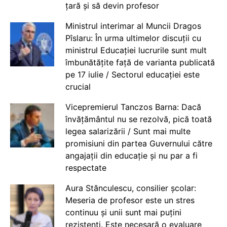
țară și să devin profesor
Ministrul interimar al Muncii Dragos
Pîslaru: În urma ultimelor discuții cu
ministrul Educației lucrurile sunt mult
îmbunătățite față de varianta publicată
pe 17 iulie / Sectorul educației este
crucial
Vicepremierul Tanczos Barna: Dacă
învățământul nu se rezolvă, pică toată
legea salarizării / Sunt mai multe
promisiuni din partea Guvernului către
angajații din educație și nu par a fi
respectate
Aura Stănculescu, consilier școlar:
Meseria de profesor este un stres
continuu și unii sunt mai puțini
rezistenți. Este necesară o evaluare