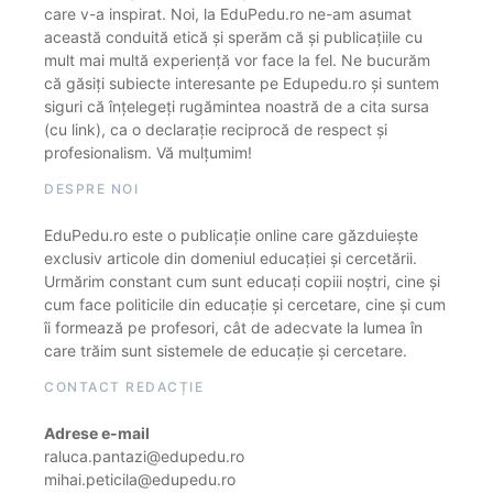
care v-a inspirat. Noi, la EduPedu.ro ne-am asumat
această conduită etică și sperăm că și publicațiile cu
mult mai multă experiență vor face la fel. Ne bucurăm
că găsiți subiecte interesante pe Edupedu.ro și suntem
siguri că înțelegeți rugămintea noastră de a cita sursa
(cu link), ca o declarație reciprocă de respect și
profesionalism. Vă mulțumim!
DESPRE NOI
EduPedu.ro este o publicație online care găzduiește
exclusiv articole din domeniul educației și cercetării.
Urmărim constant cum sunt educați copiii noștri, cine și
cum face politicile din educație și cercetare, cine și cum
îi formează pe profesori, cât de adecvate la lumea în
care trăim sunt sistemele de educație și cercetare.
CONTACT REDACȚIE
Adrese e-mail
raluca.pantazi@edupedu.ro
mihai.peticila@edupedu.ro