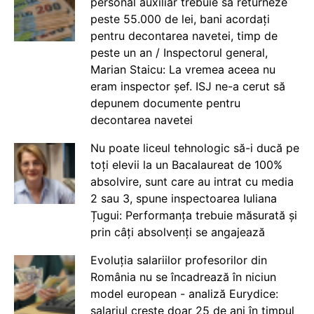
personal auxiliar trebuie să returneze
peste 55.000 de lei, bani acordați
pentru decontarea navetei, timp de
peste un an / Inspectorul general,
Marian Staicu: La vremea aceea nu
eram inspector șef. ISJ ne-a cerut să
depunem documente pentru
decontarea navetei
Nu poate liceul tehnologic să-i ducă pe
toți elevii la un Bacalaureat de 100%
absolvire, sunt care au intrat cu media
2 sau 3, spune inspectoarea Iuliana
Țugui: Performanța trebuie măsurată și
prin câți absolvenți se angajează
Evoluția salariilor profesorilor din
România nu se încadrează în niciun
model european - analiză Eurydice:
salariul crește doar 25 de ani în timpul