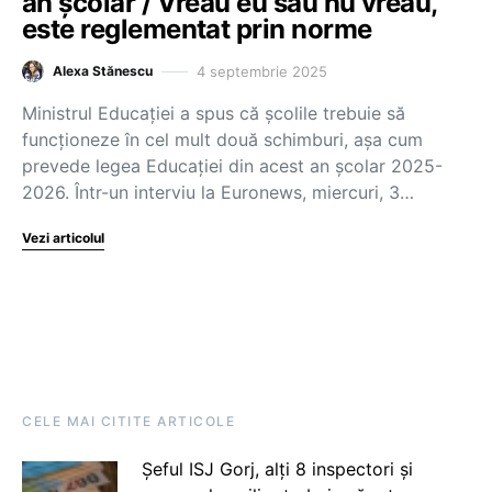
an școlar / Vreau eu sau nu vreau,
este reglementat prin norme
4 septembrie 2025
Alexa Stănescu
Ministrul Educației a spus că școlile trebuie să
funcționeze în cel mult două schimburi, așa cum
prevede legea Educației din acest an școlar 2025-
2026. Într-un interviu la Euronews, miercuri, 3…
Vezi articolul
CELE MAI CITITE ARTICOLE
Șeful ISJ Gorj, alți 8 inspectori și