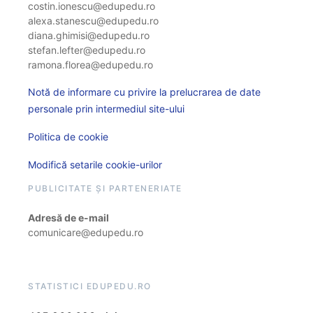
costin.ionescu@edupedu.ro
alexa.stanescu@edupedu.ro
diana.ghimisi@edupedu.ro
stefan.lefter@edupedu.ro
ramona.florea@edupedu.ro
Notă de informare cu privire la prelucrarea de date
personale prin intermediul site-ului
Politica de cookie
Modifică setarile cookie-urilor
PUBLICITATE ȘI PARTENERIATE
Adresă de e-mail
comunicare@edupedu.ro
STATISTICI EDUPEDU.RO