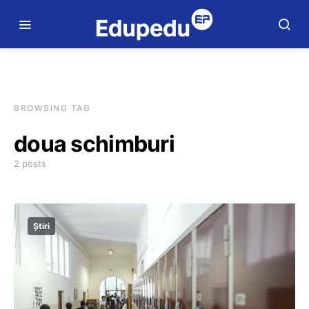
BROWSING TAG
doua schimburi
2 posts
Știri