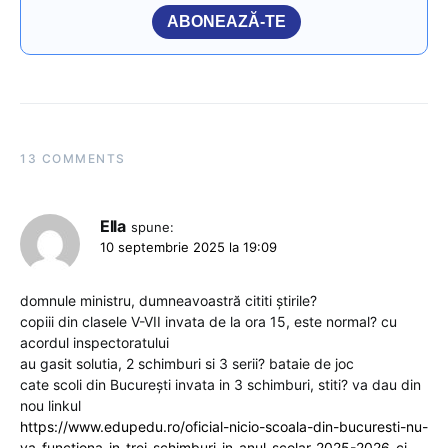
ABONEAZĂ-TE
13 COMMENTS
Ella
spune:
10 septembrie 2025 la 19:09
domnule ministru, dumneavoastră cititi știrile?
copiii din clasele V-VII invata de la ora 15, este normal? cu
acordul inspectoratului
au gasit solutia, 2 schimburi si 3 serii? bataie de joc
cate scoli din București invata in 3 schimburi, stiti? va dau din
nou linkul
https://www.edupedu.ro/oficial-nicio-scoala-din-bucuresti-nu-
va-functiona-in-trei-schimburi-in-anul-scolar-2025-2026-ci-