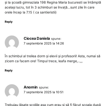
și la școală gimnaziala 198 Regina Maria bucuresti se întâmplă
același lucru, tot în 3 schimburi se învață…sunt zile în care
orele încep la 7.15 ( ca santieristii)
Reply
Ciocea Daniela
spune:
7 septembrie 2025 la 14:26
În schimbul al treilea dorm și elevii și profesorii! Asta, numai să
zicem ca facem ore! Timpul trece, leafa merge,..,,,
Reply
Anomin
spune:
7 septembrie 2025 la 10:51
Trebuiau lăsate scoliile așa cum erau și să fi făcut școala după