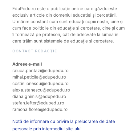
EduPedu.ro este o publicație online care găzduiește
exclusiv articole din domeniul educației și cercetării.
Urmărim constant cum sunt educați copiii noștri, cine și
cum face politicile din educație și cercetare, cine și cum
îi formează pe profesori, cât de adecvate la lumea în
care trăim sunt sistemele de educație și cercetare.
CONTACT REDACȚIE
Adrese e-mail
raluca.pantazi@edupedu.ro
mihai.peticila@edupedu.ro
costin.ionescu@edupedu.ro
alexa.stanescu@edupedu.ro
diana.ghimisi@edupedu.ro
stefan.lefter@edupedu.ro
ramona.florea@edupedu.ro
Notă de informare cu privire la prelucrarea de date
personale prin intermediul site-ului