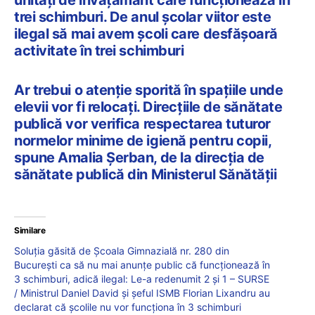
unități de învățământ care funcționează în
trei schimburi. De anul școlar viitor este
ilegal să mai avem școli care desfășoară
activitate în trei schimburi
Ar trebui o atenție sporită în spațiile unde
elevii vor fi relocați. Direcțiile de sănătate
publică vor verifica respectarea tuturor
normelor minime de igienă pentru copii,
spune Amalia Șerban, de la direcția de
sănătate publică din Ministerul Sănătății
Similare
Soluția găsită de Școala Gimnazială nr. 280 din
București ca să nu mai anunțe public că funcționează în
3 schimburi, adică ilegal: Le-a redenumit 2 și 1 – SURSE
/ Ministrul Daniel David și șeful ISMB Florian Lixandru au
declarat că școlile nu vor funcționa în 3 schimburi