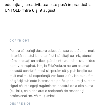
educația și creativitatea este pusă în practică la
UNTOLD, între 6 și 9 august
COPYRIGHT
Pentru că scrieți despre educație, sau cu atât mai mult
datorită acestui lucru, ar fi util să citați cu link, atunci
când preluați un articol, părți dintr-un articol sau o idee
care v-a inspirat. Noi, la EduPedu.ro ne-am asumat
această conduită etică și sperăm că și publicațiile cu
mult mai multă experiență vor face la fel. Ne bucurăm
că găsiți subiecte interesante pe Edupedu.ro și suntem
siguri că înțelegeți rugămintea noastră de a cita sursa
(cu link), ca o declarație reciprocă de respect și
profesionalism. Vă mulțumim!
DESPRE NOI