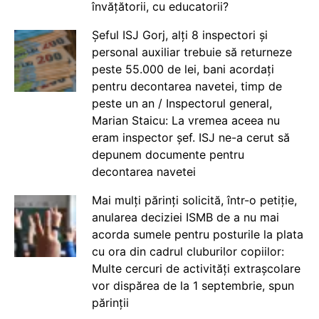
învățătorii, cu educatorii?
Șeful ISJ Gorj, alți 8 inspectori și
personal auxiliar trebuie să returneze
peste 55.000 de lei, bani acordați
pentru decontarea navetei, timp de
peste un an / Inspectorul general,
Marian Staicu: La vremea aceea nu
eram inspector șef. ISJ ne-a cerut să
depunem documente pentru
decontarea navetei
Mai mulți părinți solicită, într-o petiție,
anularea deciziei ISMB de a nu mai
acorda sumele pentru posturile la plata
cu ora din cadrul cluburilor copiilor:
Multe cercuri de activități extrașcolare
vor dispărea de la 1 septembrie, spun
părinții