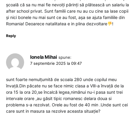
școală că sa nu mai fie nevoiți părinți să plătească un salariu la
after school privat. Sunt familii care nu au cu cine sa lase copii
și nici bonele nu mai sunt ce au fost, așa se ajuta familiile din
Romania! Deoarece natalitatea e in plina dezvoltare
!
Reply
Ionela Mihai
spune:
7 septembrie 2025 la 09:47
sunt foarte nemulțumită de scoala 280 unde copilul meu
învață.Din păcate nu se face nimic clasa a Vlll-a învață de la
ora 15 la ora 20,se încalcă legea,nimănui nu-i pasa sunt trei
intervale orare ,au găsit tipic romanesc delara doua si
problema s-a rezolvat. Orele au fost de 40 min .Unde sunt cei
care sunt in masura sa rezolve aceasta situație?