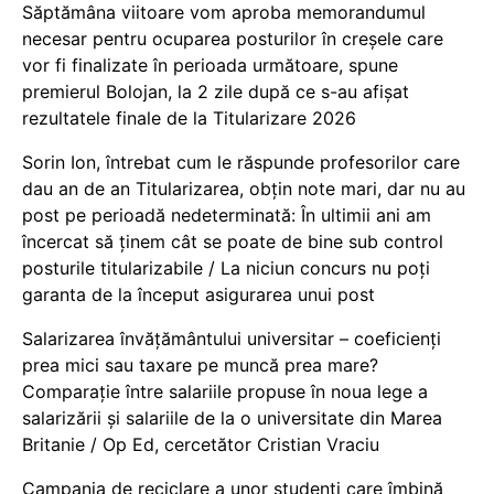
Săptămâna viitoare vom aproba memorandumul
necesar pentru ocuparea posturilor în creșele care
vor fi finalizate în perioada următoare, spune
premierul Bolojan, la 2 zile după ce s-au afișat
rezultatele finale de la Titularizare 2026
Sorin Ion, întrebat cum le răspunde profesorilor care
dau an de an Titularizarea, obțin note mari, dar nu au
post pe perioadă nedeterminată: În ultimii ani am
încercat să ținem cât se poate de bine sub control
posturile titularizabile / La niciun concurs nu poți
garanta de la început asigurarea unui post
Salarizarea învățământului universitar – coeficienți
prea mici sau taxare pe muncă prea mare?
Comparație între salariile propuse în noua lege a
salarizării și salariile de la o universitate din Marea
Britanie / Op Ed, cercetător Cristian Vraciu
Campania de reciclare a unor studenți care îmbină