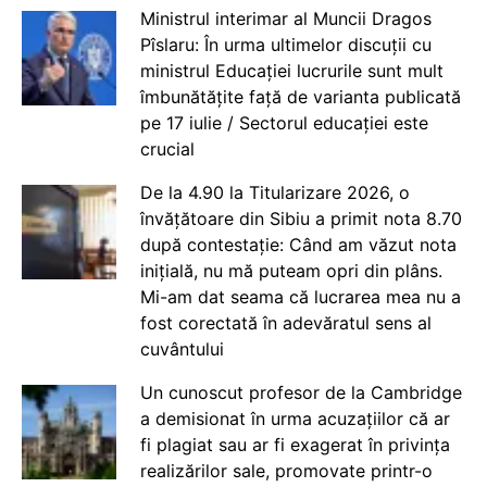
Ministrul interimar al Muncii Dragos
Pîslaru: În urma ultimelor discuții cu
ministrul Educației lucrurile sunt mult
îmbunătățite față de varianta publicată
pe 17 iulie / Sectorul educației este
crucial
De la 4.90 la Titularizare 2026, o
învățătoare din Sibiu a primit nota 8.70
după contestație: Când am văzut nota
inițială, nu mă puteam opri din plâns.
Mi-am dat seama că lucrarea mea nu a
fost corectată în adevăratul sens al
cuvântului
Un cunoscut profesor de la Cambridge
a demisionat în urma acuzațiilor că ar
fi plagiat sau ar fi exagerat în privința
realizărilor sale, promovate printr-o