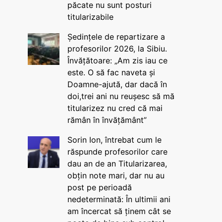
păcate nu sunt posturi
titularizabile
Ședințele de repartizare a
profesorilor 2026, la Sibiu.
Învățătoare: „Am zis iau ce
este. O să fac naveta și
Doamne-ajută, dar dacă în
doi,trei ani nu reușesc să mă
titularizez nu cred că mai
rămân în învățământ”
Sorin Ion, întrebat cum le
răspunde profesorilor care
dau an de an Titularizarea,
obțin note mari, dar nu au
post pe perioadă
nedeterminată: În ultimii ani
am încercat să ținem cât se