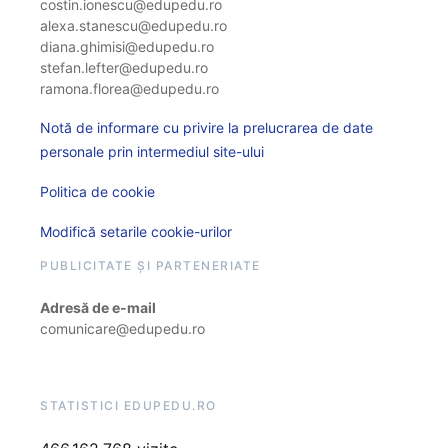
costin.ionescu@edupedu.ro
alexa.stanescu@edupedu.ro
diana.ghimisi@edupedu.ro
stefan.lefter@edupedu.ro
ramona.florea@edupedu.ro
Notă de informare cu privire la prelucrarea de date
personale prin intermediul site-ului
Politica de cookie
Modifică setarile cookie-urilor
PUBLICITATE ȘI PARTENERIATE
Adresă de e-mail
comunicare@edupedu.ro
STATISTICI EDUPEDU.RO