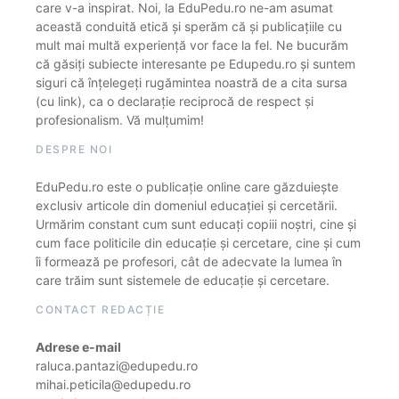
care v-a inspirat. Noi, la EduPedu.ro ne-am asumat
această conduită etică și sperăm că și publicațiile cu
mult mai multă experiență vor face la fel. Ne bucurăm
că găsiți subiecte interesante pe Edupedu.ro și suntem
siguri că înțelegeți rugămintea noastră de a cita sursa
(cu link), ca o declarație reciprocă de respect și
profesionalism. Vă mulțumim!
DESPRE NOI
EduPedu.ro este o publicație online care găzduiește
exclusiv articole din domeniul educației și cercetării.
Urmărim constant cum sunt educați copiii noștri, cine și
cum face politicile din educație și cercetare, cine și cum
îi formează pe profesori, cât de adecvate la lumea în
care trăim sunt sistemele de educație și cercetare.
CONTACT REDACȚIE
Adrese e-mail
raluca.pantazi@edupedu.ro
mihai.peticila@edupedu.ro