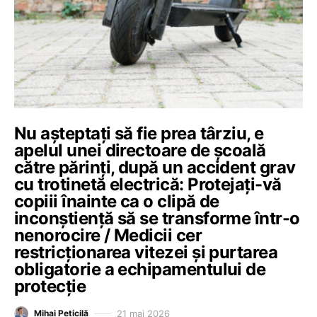
Nu așteptați să fie prea târziu, e
apelul unei directoare de școală
către părinți, după un accident grav
cu trotinetă electrică: Protejați-vă
copiii înainte ca o clipă de
inconștiență să se transforme într-o
nenorocire / Medicii cer
restricționarea vitezei și purtarea
obligatorie a echipamentului de
protecție
21 mai 2026
Mihai Peticilă