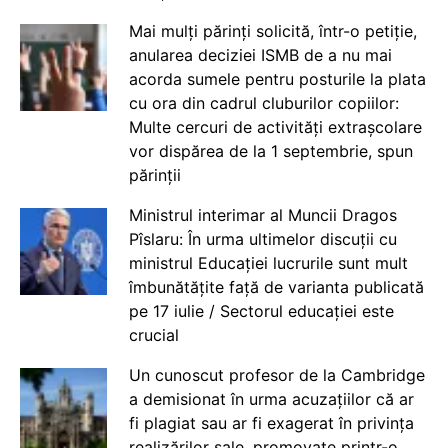
Mai mulți părinți solicită, într-o petiție,
anularea deciziei ISMB de a nu mai
acorda sumele pentru posturile la plata
cu ora din cadrul cluburilor copiilor:
Multe cercuri de activități extrașcolare
vor dispărea de la 1 septembrie, spun
părinții
Ministrul interimar al Muncii Dragos
Pîslaru: În urma ultimelor discuții cu
ministrul Educației lucrurile sunt mult
îmbunătățite față de varianta publicată
pe 17 iulie / Sectorul educației este
crucial
Un cunoscut profesor de la Cambridge
a demisionat în urma acuzațiilor că ar
fi plagiat sau ar fi exagerat în privința
realizărilor sale, promovate printr-o