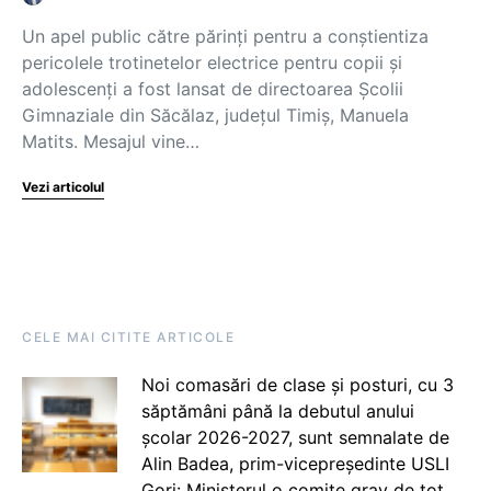
Un apel public către părinți pentru a conștientiza
pericolele trotinetelor electrice pentru copii și
adolescenți a fost lansat de directoarea Școlii
Gimnaziale din Săcălaz, județul Timiș, Manuela
Matits. Mesajul vine…
Vezi articolul
CELE MAI CITITE ARTICOLE
Noi comasări de clase și posturi, cu 3
săptămâni până la debutul anului
școlar 2026-2027, sunt semnalate de
Alin Badea, prim-vicepreședinte USLI
Gorj: Ministerul o comite grav de tot.