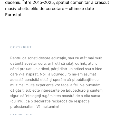
deceniu. Între 2015-2025, spațiul comunitar a crescut
masiv cheltuielile de cercetare – ultimele date
Eurostat
COPYRIGHT
Pentru că scrieți despre educație, sau cu atât mai mult
datorită acestui lucru, ar fi util să citați cu link, atunci
când preluați un articol, părți dintr-un articol sau o idee
care v-a inspirat. Noi, la EduPedu.ro ne-am asumat
această conduită etică și sperăm că și publicațiile cu
mult mai multă experiență vor face la fel. Ne bucurăm
că găsiți subiecte interesante pe Edupedu.ro și suntem
siguri că înțelegeți rugămintea noastră de a cita sursa
(cu link), ca o declarație reciprocă de respect și
profesionalism. Vă mulțumim!
DESPRE NOI