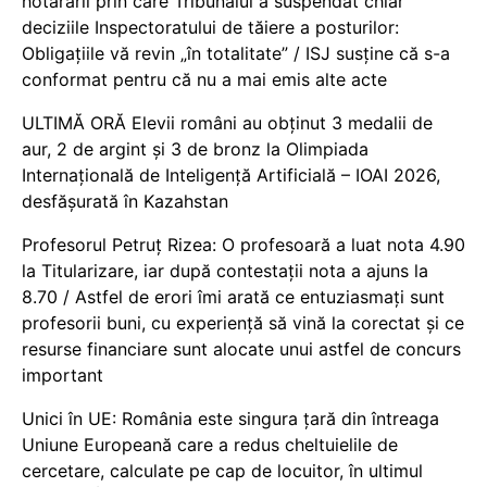
hotărârii prin care Tribunalul a suspendat chiar
deciziile Inspectoratului de tăiere a posturilor:
Obligațiile vă revin „în totalitate” / ISJ susține că s-a
conformat pentru că nu a mai emis alte acte
ULTIMĂ ORĂ Elevii români au obținut 3 medalii de
aur, 2 de argint și 3 de bronz la Olimpiada
Internațională de Inteligență Artificială – IOAI 2026,
desfășurată în Kazahstan
Profesorul Petruț Rizea: O profesoară a luat nota 4.90
la Titularizare, iar după contestații nota a ajuns la
8.70 / Astfel de erori îmi arată ce entuziasmați sunt
profesorii buni, cu experiență să vină la corectat și ce
resurse financiare sunt alocate unui astfel de concurs
important
Unici în UE: România este singura țară din întreaga
Uniune Europeană care a redus cheltuielile de
cercetare, calculate pe cap de locuitor, în ultimul