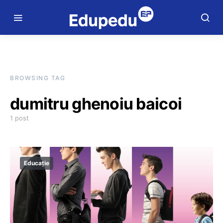
BROWSING TAG
dumitru ghenoiu baicoi
1 post
Educație