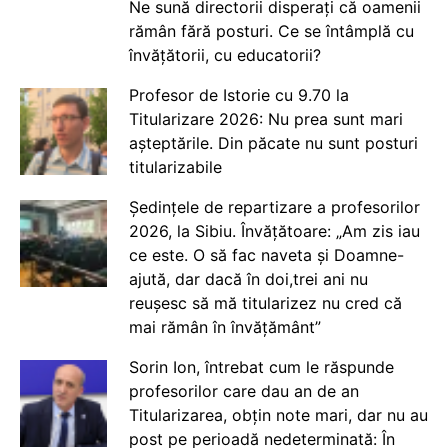
Ne sună directorii disperați că oamenii
rămân fără posturi. Ce se întâmplă cu
învățătorii, cu educatorii?
Profesor de Istorie cu 9.70 la
Titularizare 2026: Nu prea sunt mari
așteptările. Din păcate nu sunt posturi
titularizabile
Ședințele de repartizare a profesorilor
2026, la Sibiu. Învățătoare: „Am zis iau
ce este. O să fac naveta și Doamne-
ajută, dar dacă în doi,trei ani nu
reușesc să mă titularizez nu cred că
mai rămân în învățământ”
Sorin Ion, întrebat cum le răspunde
profesorilor care dau an de an
Titularizarea, obțin note mari, dar nu au
post pe perioadă nedeterminată: În