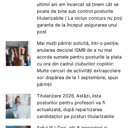
ultimii ani am încercat să ținem cât se
poate de bine sub control posturile
titularizabile / La niciun concurs nu poți
garanta de la început asigurarea unui
post
Mai mulți părinți solicită, într-o petiție,
anularea deciziei ISMB de a nu mai
acorda sumele pentru posturile la plata
cu ora din cadrul cluburilor copiilor:
Multe cercuri de activități extrașcolare
vor dispărea de la 1 septembrie, spun
părinții
Titularizare 2026. Astăzi, lista
posturilor pentru profesori va fi
actualizată, după repartizarea
candidaților pe posturi titularizabile
Șeful ISJ Gorj, alți 8 inspectori și