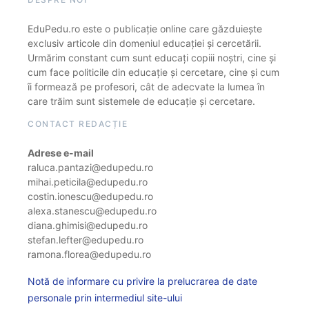
EduPedu.ro este o publicație online care găzduiește
exclusiv articole din domeniul educației și cercetării.
Urmărim constant cum sunt educați copiii noștri, cine și
cum face politicile din educație și cercetare, cine și cum
îi formează pe profesori, cât de adecvate la lumea în
care trăim sunt sistemele de educație și cercetare.
CONTACT REDACȚIE
Adrese e-mail
raluca.pantazi@edupedu.ro
mihai.peticila@edupedu.ro
costin.ionescu@edupedu.ro
alexa.stanescu@edupedu.ro
diana.ghimisi@edupedu.ro
stefan.lefter@edupedu.ro
ramona.florea@edupedu.ro
Notă de informare cu privire la prelucrarea de date
personale prin intermediul site-ului