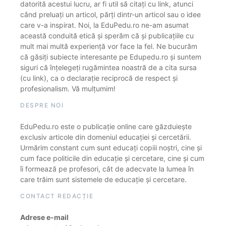
datorită acestui lucru, ar fi util să citați cu link, atunci
când preluați un articol, părți dintr-un articol sau o idee
care v-a inspirat. Noi, la EduPedu.ro ne-am asumat
această conduită etică și sperăm că și publicațiile cu
mult mai multă experiență vor face la fel. Ne bucurăm
că găsiți subiecte interesante pe Edupedu.ro și suntem
siguri că înțelegeți rugămintea noastră de a cita sursa
(cu link), ca o declarație reciprocă de respect și
profesionalism. Vă mulțumim!
DESPRE NOI
EduPedu.ro este o publicație online care găzduiește
exclusiv articole din domeniul educației și cercetării.
Urmărim constant cum sunt educați copiii noștri, cine și
cum face politicile din educație și cercetare, cine și cum
îi formează pe profesori, cât de adecvate la lumea în
care trăim sunt sistemele de educație și cercetare.
CONTACT REDACȚIE
Adrese e-mail