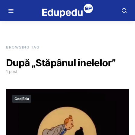
BROWSING TAG
După „Stăpânul inelelor”
1 post
CoolEdu