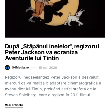
După „Stăpânul inelelor”, regizorul
Peter Jackson va ecraniza
Aventurile lui Tintin
15 mai 2026
G4Media.ro
Regizorul neozeelandez Peter Jackson a dezvăluit
miercuri că va realiza o adaptare cinematografică a
aventurilor lui Tintin, preluând astfel ştafeta de la
Steven Spielberg, care a regizat în 2011 filmul…
Vezi articolul