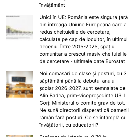
învățământ
Unici în UE: România este singura țară
din întreaga Uniune Europeană care a
redus cheltuielile de cercetare,
calculate pe cap de locuitor, în ultimul
deceniu. Între 2015-2025, spațiul
comunitar a crescut masiv cheltuielile
de cercetare - ultimele date Eurostat
Noi comasări de clase și posturi, cu 3
săptămâni până la debutul anului
școlar 2026-2027, sunt semnalate de
Alin Badea, prim-vicepreședinte USLI
Gorj: Ministerul o comite grav de tot.
Ne sună directorii disperați că oamenii
rămân fără posturi. Ce se întâmplă cu
învățătorii, cu educatorii?
Profesor de Istorie cu 9.70 la