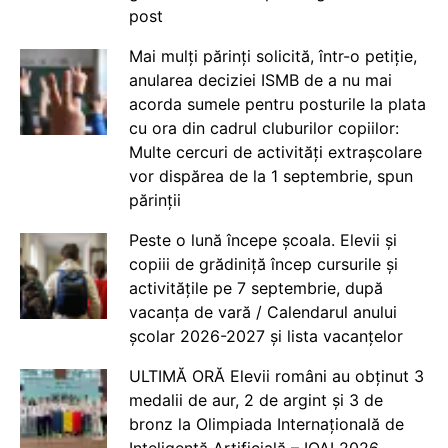
post
Mai mulți părinți solicită, într-o petiție,
anularea deciziei ISMB de a nu mai
acorda sumele pentru posturile la plata
cu ora din cadrul cluburilor copiilor:
Multe cercuri de activități extrașcolare
vor dispărea de la 1 septembrie, spun
părinții
Peste o lună începe școala. Elevii și
copiii de grădiniță încep cursurile și
activitățile pe 7 septembrie, după
vacanța de vară / Calendarul anului
școlar 2026-2027 și lista vacanțelor
ULTIMĂ ORĂ Elevii români au obținut 3
medalii de aur, 2 de argint și 3 de
bronz la Olimpiada Internațională de
Inteligență Artificială – IOAI 2026,