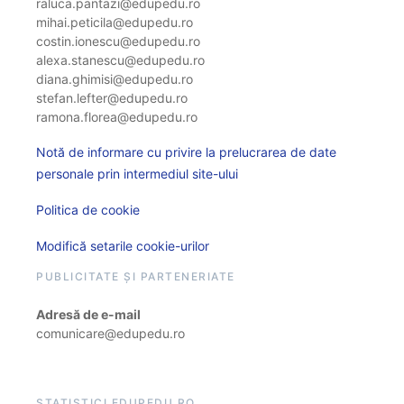
raluca.pantazi@edupedu.ro
mihai.peticila@edupedu.ro
costin.ionescu@edupedu.ro
alexa.stanescu@edupedu.ro
diana.ghimisi@edupedu.ro
stefan.lefter@edupedu.ro
ramona.florea@edupedu.ro
Notă de informare cu privire la prelucrarea de date
personale prin intermediul site-ului
Politica de cookie
Modifică setarile cookie-urilor
PUBLICITATE ȘI PARTENERIATE
Adresă de e-mail
comunicare@edupedu.ro
STATISTICI EDUPEDU.RO