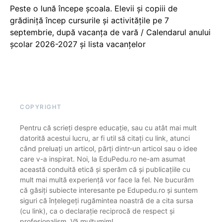
Peste o lună începe școala. Elevii și copiii de
grădiniță încep cursurile și activitățile pe 7
septembrie, după vacanța de vară / Calendarul anului
școlar 2026-2027 și lista vacanțelor
COPYRIGHT
Pentru că scrieți despre educație, sau cu atât mai mult
datorită acestui lucru, ar fi util să citați cu link, atunci
când preluați un articol, părți dintr-un articol sau o idee
care v-a inspirat. Noi, la EduPedu.ro ne-am asumat
această conduită etică și sperăm că și publicațiile cu
mult mai multă experiență vor face la fel. Ne bucurăm
că găsiți subiecte interesante pe Edupedu.ro și suntem
siguri că înțelegeți rugămintea noastră de a cita sursa
(cu link), ca o declarație reciprocă de respect și
profesionalism. Vă mulțumim!