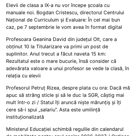
Elevii de clasa a IX-a nu vor începe școala cu
manuale noi. Bogdan Cristescu, directorul Centrului
Național de Curriculum și Evaluare: În cel mai bun
caz, pe 7 septembrie le vom avea în format digital
Profesoara Geanina David din județul Olt, care a
obținut 10 la Titularizare va primi un post de
suplinitor. Anul trecut a făcut naveta 15 km:
Rezultatul este o mare bucurie, însă consider că
adevărata valoare a unui profesor se vede la clasă, în
relația cu elevii
Profesorul Petruț Rizea, despre plata cu ora: Dacă mă
apuc să strâng sticle și să le duc la SGR, câștig mai
mult într-o zi / Statul îți aruncă niște mărunțiș și îți
cere să-i spui „salariu”. Asta este umilință
instituționalizată
Ministerul Educației schimbă regulile din calendarul