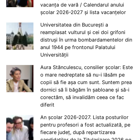
vacanța de vară / Calendarul anului
școlar 2026-2027 și lista vacanțelor
Universitatea din București a
reamplasat vulturul și cei doi grifoni
distruși în urma bombardamentelor din
anul 1944 pe frontonul Palatului
Universității
Aura Stănculescu, consilier școlar: Este
o mare nedreptate să nu-i lăsăm pe
copii să fie așa cum sunt. Suntem prea
dornici să îi băgăm în șabloane și să-i
corectăm, să invalidăm ceea ce fac
diferit
An școlar 2026-2027. Lista posturilor
pentru profesori a fost actualizată, pe
fiecare județ, după repartizarea
candidaților de la Titularizare 2026 pe