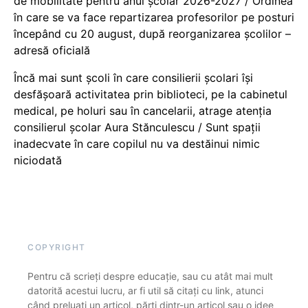
de mobilitate pentru anul școlar 2026-2027 / Ordinea
în care se va face repartizarea profesorilor pe posturi
începând cu 20 august, după reorganizarea școlilor –
adresă oficială
Încă mai sunt școli în care consilierii școlari își
desfășoară activitatea prin biblioteci, pe la cabinetul
medical, pe holuri sau în cancelarii, atrage atenția
consilierul școlar Aura Stănculescu / Sunt spații
inadecvate în care copilul nu va destăinui nimic
niciodată
COPYRIGHT
Pentru că scrieți despre educație, sau cu atât mai mult
datorită acestui lucru, ar fi util să citați cu link, atunci
când preluați un articol, părți dintr-un articol sau o idee