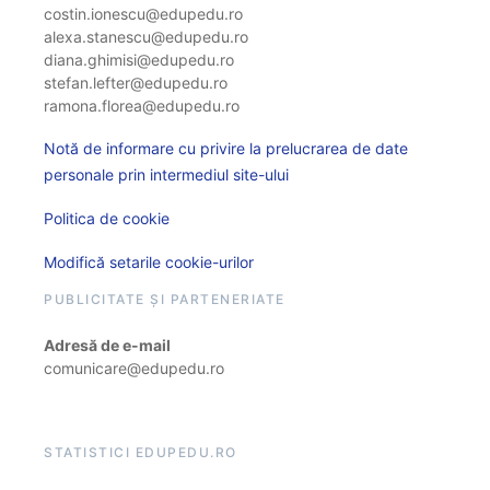
costin.ionescu@edupedu.ro
alexa.stanescu@edupedu.ro
diana.ghimisi@edupedu.ro
stefan.lefter@edupedu.ro
ramona.florea@edupedu.ro
Notă de informare cu privire la prelucrarea de date
personale prin intermediul site-ului
Politica de cookie
Modifică setarile cookie-urilor
PUBLICITATE ȘI PARTENERIATE
Adresă de e-mail
comunicare@edupedu.ro
STATISTICI EDUPEDU.RO