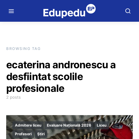
BROWSING TAG
ecaterina andronescu a
desfiintat scolile
profesionale
2 posts
Admitere liceu
Evaluare Națională 2026
Liceu
Profesori
Știri