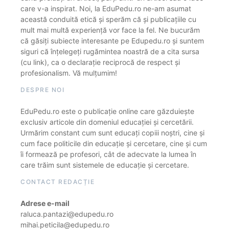
care v-a inspirat. Noi, la EduPedu.ro ne-am asumat
această conduită etică și sperăm că și publicațiile cu
mult mai multă experiență vor face la fel. Ne bucurăm
că găsiți subiecte interesante pe Edupedu.ro și suntem
siguri că înțelegeți rugămintea noastră de a cita sursa
(cu link), ca o declarație reciprocă de respect și
profesionalism. Vă mulțumim!
DESPRE NOI
EduPedu.ro este o publicație online care găzduiește
exclusiv articole din domeniul educației și cercetării.
Urmărim constant cum sunt educați copiii noștri, cine și
cum face politicile din educație și cercetare, cine și cum
îi formează pe profesori, cât de adecvate la lumea în
care trăim sunt sistemele de educație și cercetare.
CONTACT REDACȚIE
Adrese e-mail
raluca.pantazi@edupedu.ro
mihai.peticila@edupedu.ro