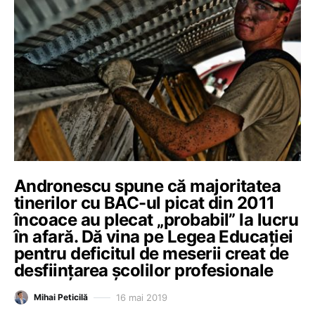
Andronescu spune că majoritatea
tinerilor cu BAC-ul picat din 2011
încoace au plecat „probabil” la lucru
în afară. Dă vina pe Legea Educaţiei
pentru deficitul de meserii creat de
desfiinţarea şcolilor profesionale
16 mai 2019
Mihai Peticilă