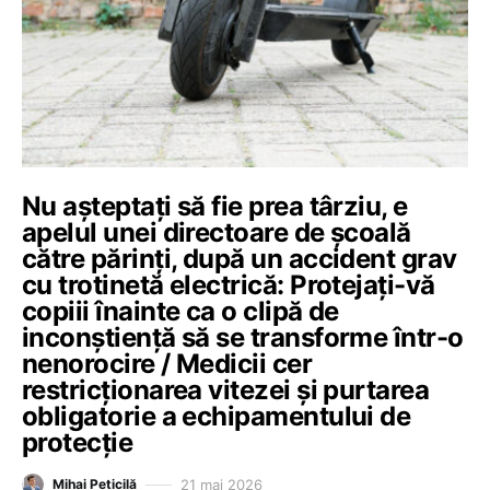
Nu așteptați să fie prea târziu, e
apelul unei directoare de școală
către părinți, după un accident grav
cu trotinetă electrică: Protejați-vă
copiii înainte ca o clipă de
inconștiență să se transforme într-o
nenorocire / Medicii cer
restricționarea vitezei și purtarea
obligatorie a echipamentului de
protecție
21 mai 2026
Mihai Peticilă