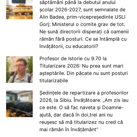
săptămâni până la debutul anului
școlar 2026-2027, sunt semnalate de
Alin Badea, prim-vicepreședinte USLI
Gorj: Ministerul o comite grav de tot.
Ne sună directorii disperați că oamenii
rămân fără posturi. Ce se întâmplă cu
învățătorii, cu educatorii?
Profesor de Istorie cu 9.70 la
Titularizare 2026: Nu prea sunt mari
așteptările. Din păcate nu sunt posturi
titularizabile
Ședințele de repartizare a profesorilor
2026, la Sibiu. Învățătoare: „Am zis iau
ce este. O să fac naveta și Doamne-
ajută, dar dacă în doi,trei ani nu
reușesc să mă titularizez nu cred că
mai rămân în învățământ”