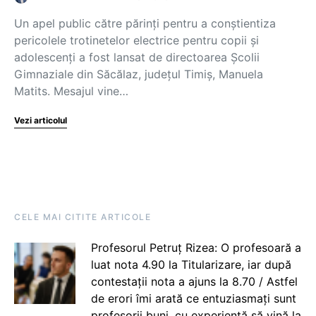
Un apel public către părinți pentru a conștientiza
pericolele trotinetelor electrice pentru copii și
adolescenți a fost lansat de directoarea Școlii
Gimnaziale din Săcălaz, județul Timiș, Manuela
Matits. Mesajul vine…
Vezi articolul
CELE MAI CITITE ARTICOLE
Profesorul Petruț Rizea: O profesoară a
luat nota 4.90 la Titularizare, iar după
contestații nota a ajuns la 8.70 / Astfel
de erori îmi arată ce entuziasmați sunt
profesorii buni, cu experiență să vină la