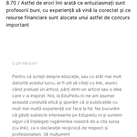
8.70 / Astfel de erori îmi arată ce entuziasmați sunt
profesorii buni, cu experiență să vină la corectat și ce
resurse financiare sunt alocate unui astfel de concurs
important
COPYRIGHT
Pentru că scrieți despre educație, sau cu atât mai mult
datorită acestui lucru, ar fi util să citați cu link, atunci
când preluați un articol, părți dintr-un articol sau o idee
care v-a inspirat. Noi, la EduPedu.ro ne-am asumat
această conduită etică și sperăm că și publicațiile cu
mult mai multă experiență vor face la fel. Ne bucurăm
că găsiți subiecte interesante pe Edupedu.ro și suntem
siguri că înțelegeți rugămintea noastră de a cita sursa
(cu link), ca o declarație reciprocă de respect și
profesionalism. Vă mulțumim!