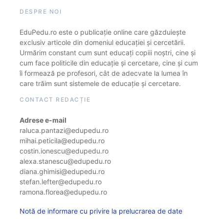
DESPRE NOI
EduPedu.ro este o publicație online care găzduiește
exclusiv articole din domeniul educației și cercetării.
Urmărim constant cum sunt educați copiii noștri, cine și
cum face politicile din educație și cercetare, cine și cum
îi formează pe profesori, cât de adecvate la lumea în
care trăim sunt sistemele de educație și cercetare.
CONTACT REDACȚIE
Adrese e-mail
raluca.pantazi@edupedu.ro
mihai.peticila@edupedu.ro
costin.ionescu@edupedu.ro
alexa.stanescu@edupedu.ro
diana.ghimisi@edupedu.ro
stefan.lefter@edupedu.ro
ramona.florea@edupedu.ro
Notă de informare cu privire la prelucrarea de date