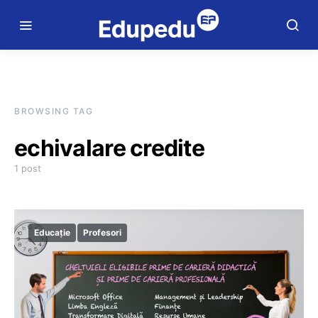
BROWSING TAG
echivalare credite
1 post
Educație
Profesori