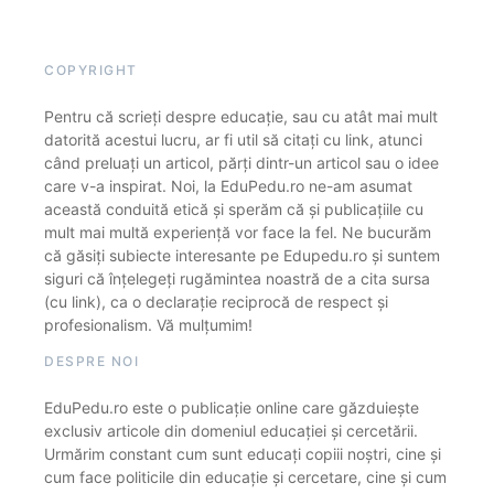
COPYRIGHT
Pentru că scrieți despre educație, sau cu atât mai mult
datorită acestui lucru, ar fi util să citați cu link, atunci
când preluați un articol, părți dintr-un articol sau o idee
care v-a inspirat. Noi, la EduPedu.ro ne-am asumat
această conduită etică și sperăm că și publicațiile cu
mult mai multă experiență vor face la fel. Ne bucurăm
că găsiți subiecte interesante pe Edupedu.ro și suntem
siguri că înțelegeți rugămintea noastră de a cita sursa
(cu link), ca o declarație reciprocă de respect și
profesionalism. Vă mulțumim!
DESPRE NOI
EduPedu.ro este o publicație online care găzduiește
exclusiv articole din domeniul educației și cercetării.
Urmărim constant cum sunt educați copiii noștri, cine și
cum face politicile din educație și cercetare, cine și cum