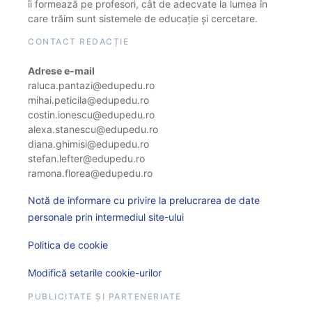
îi formează pe profesori, cât de adecvate la lumea în
care trăim sunt sistemele de educație și cercetare.
CONTACT REDACȚIE
Adrese e-mail
raluca.pantazi@edupedu.ro
mihai.peticila@edupedu.ro
costin.ionescu@edupedu.ro
alexa.stanescu@edupedu.ro
diana.ghimisi@edupedu.ro
stefan.lefter@edupedu.ro
ramona.florea@edupedu.ro
Notă de informare cu privire la prelucrarea de date
personale prin intermediul site-ului
Politica de cookie
Modifică setarile cookie-urilor
PUBLICITATE ȘI PARTENERIATE