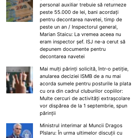
personal auxiliar trebuie să returneze
peste 55.000 de lei, bani acordați
pentru decontarea navetei, timp de
peste un an / Inspectorul general,
Marian Staicu: La vremea aceea nu
eram inspector șef. ISJ ne-a cerut să
depunem documente pentru
decontarea navetei
Mai mulți părinți solicită, într-o petiție,
anularea deciziei ISMB de a nu mai
acorda sumele pentru posturile la plata
cu ora din cadrul cluburilor copiilor:
Multe cercuri de activități extrașcolare
vor dispărea de la 1 septembrie, spun
părinții
Ministrul interimar al Muncii Dragos
Pîslaru: În urma ultimelor discuții cu