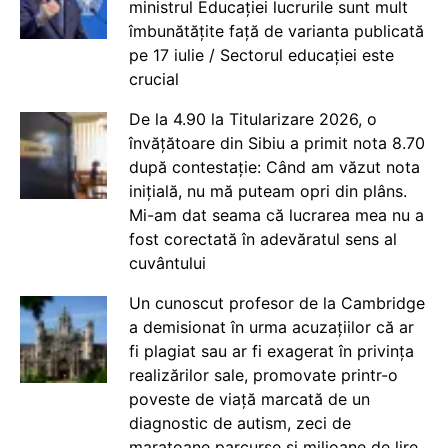
ministrul Educației lucrurile sunt mult
îmbunătățite față de varianta publicată
pe 17 iulie / Sectorul educației este
crucial
De la 4.90 la Titularizare 2026, o
învățătoare din Sibiu a primit nota 8.70
după contestație: Când am văzut nota
inițială, nu mă puteam opri din plâns.
Mi-am dat seama că lucrarea mea nu a
fost corectată în adevăratul sens al
cuvântului
Un cunoscut profesor de la Cambridge
a demisionat în urma acuzațiilor că ar
fi plagiat sau ar fi exagerat în privința
realizărilor sale, promovate printr-o
poveste de viață marcată de un
diagnostic de autism, zeci de
maratoane parcurse și milioane de lire