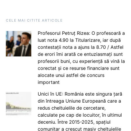
CELE MAI CITITE ARTICOLE
Profesorul Petruț Rizea: O profesoară a
luat nota 4.90 la Titularizare, iar după
contestații nota a ajuns la 8.70 / Astfel
de erori îmi arată ce entuziasmați sunt
profesorii buni, cu experiență să vină la
corectat și ce resurse financiare sunt
alocate unui astfel de concurs
important
Unici în UE: România este singura țară
din întreaga Uniune Europeană care a
redus cheltuielile de cercetare,
calculate pe cap de locuitor, în ultimul
deceniu. Între 2015-2025, spațiul
comunitar a crescut masiv cheltuielile