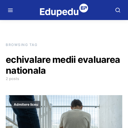
BROWSING TAG
echivalare medii evaluarea
nationala
2 posts
Admitere liceu