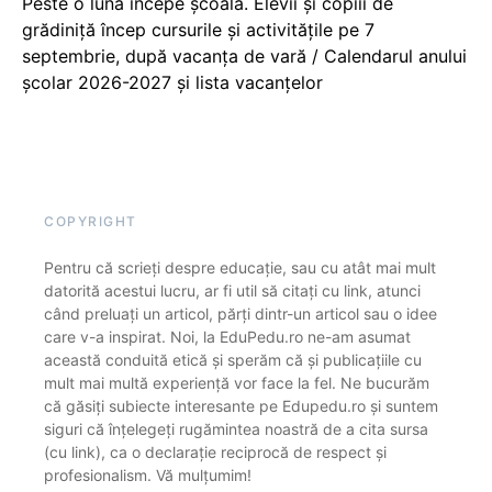
Peste o lună începe școala. Elevii și copiii de
grădiniță încep cursurile și activitățile pe 7
septembrie, după vacanța de vară / Calendarul anului
școlar 2026-2027 și lista vacanțelor
COPYRIGHT
Pentru că scrieți despre educație, sau cu atât mai mult
datorită acestui lucru, ar fi util să citați cu link, atunci
când preluați un articol, părți dintr-un articol sau o idee
care v-a inspirat. Noi, la EduPedu.ro ne-am asumat
această conduită etică și sperăm că și publicațiile cu
mult mai multă experiență vor face la fel. Ne bucurăm
că găsiți subiecte interesante pe Edupedu.ro și suntem
siguri că înțelegeți rugămintea noastră de a cita sursa
(cu link), ca o declarație reciprocă de respect și
profesionalism. Vă mulțumim!