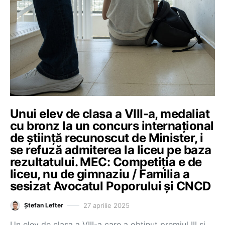
Unui elev de clasa a VIII-a, medaliat
cu bronz la un concurs internațional
de știință recunoscut de Minister, i
se refuză admiterea la liceu pe baza
rezultatului. MEC: Competiția e de
liceu, nu de gimnaziu / Familia a
sesizat Avocatul Poporului și CNCD
27 aprilie 2025
Ștefan Lefter
Un elev de clasa a VIII-a care a obținut premiul III și