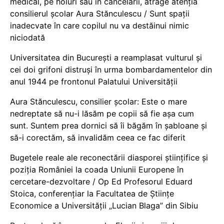
medical, pe holuri sau în cancelarii, atrage atenția
consilierul școlar Aura Stănculescu / Sunt spații
inadecvate în care copilul nu va destăinui nimic
niciodată
Universitatea din București a reamplasat vulturul și
cei doi grifoni distruși în urma bombardamentelor din
anul 1944 pe frontonul Palatului Universității
Aura Stănculescu, consilier școlar: Este o mare
nedreptate să nu-i lăsăm pe copii să fie așa cum
sunt. Suntem prea dornici să îi băgăm în șabloane și
să-i corectăm, să invalidăm ceea ce fac diferit
Bugetele reale ale reconectării diasporei științifice și
poziția României la coada Uniunii Europene în
cercetare-dezvoltare / Op Ed Profesorul Eduard
Stoica, conferențiar la Facultatea de Științe
Economice a Universității „Lucian Blaga” din Sibiu