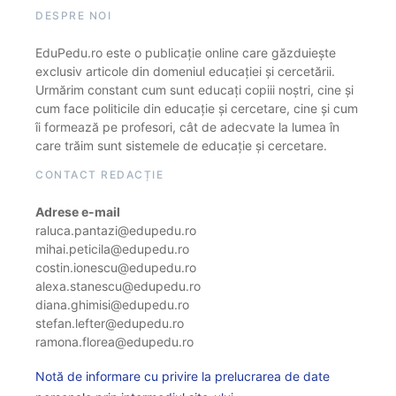
DESPRE NOI
EduPedu.ro este o publicație online care găzduiește
exclusiv articole din domeniul educației și cercetării.
Urmărim constant cum sunt educați copiii noștri, cine și
cum face politicile din educație și cercetare, cine și cum
îi formează pe profesori, cât de adecvate la lumea în
care trăim sunt sistemele de educație și cercetare.
CONTACT REDACȚIE
Adrese e-mail
raluca.pantazi@edupedu.ro
mihai.peticila@edupedu.ro
costin.ionescu@edupedu.ro
alexa.stanescu@edupedu.ro
diana.ghimisi@edupedu.ro
stefan.lefter@edupedu.ro
ramona.florea@edupedu.ro
Notă de informare cu privire la prelucrarea de date