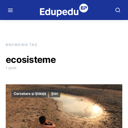
BROWSING TAG
ecosisteme
1 post
Cercetare și Știință
Știri