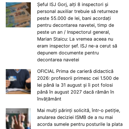
Șeful ISJ Gorj, alți 8 inspectori și
personal auxiliar trebuie să returneze
peste 55.000 de lei, bani acordați
pentru decontarea navetei, timp de
peste un an / Inspectorul general,
Marian Staicu: La vremea aceea nu
eram inspector șef. ISJ ne-a cerut să
depunem documente pentru
decontarea navetei
OFICIAL Prima de carieră didactică
2026: profesorii primesc cei 1.500 de
lei până la 31 august și îi pot folosi
până în august 2027 dacă rămân în
învățământ
Mai mulți părinți solicită, într-o petiție,
anularea deciziei ISMB de a nu mai
acorda sumele pentru posturile la plata