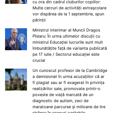
cu ora din cadrul cluburilor copiilor:
Multe cercuri de activități extrașcolare
vor dispărea de la 1 septembrie, spun
părinții
Ministrul interimar al Muncii Dragos
Pîslaru: În urma ultimelor discuții cu
ministrul Educației lucrurile sunt mult
îmbunătățite față de varianta publicată
pe 17 iulie / Sectorul educației este
crucial
Un cunoscut profesor de la Cambridge
a demisionat în urma acuzațiilor că ar
fi plagiat sau ar fi exagerat în privința
realizărilor sale, promovate printr-o
poveste de viață marcată de un
diagnostic de autism, zeci de
maratoane parcurse și milioane de lire
strânse în scopuri caritabile