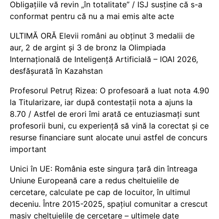
Obligațiile vă revin „în totalitate” / ISJ susține că s-a
conformat pentru că nu a mai emis alte acte
ULTIMĂ ORĂ Elevii români au obținut 3 medalii de
aur, 2 de argint și 3 de bronz la Olimpiada
Internațională de Inteligență Artificială – IOAI 2026,
desfășurată în Kazahstan
Profesorul Petruț Rizea: O profesoară a luat nota 4.90
la Titularizare, iar după contestații nota a ajuns la
8.70 / Astfel de erori îmi arată ce entuziasmați sunt
profesorii buni, cu experiență să vină la corectat și ce
resurse financiare sunt alocate unui astfel de concurs
important
Unici în UE: România este singura țară din întreaga
Uniune Europeană care a redus cheltuielile de
cercetare, calculate pe cap de locuitor, în ultimul
deceniu. Între 2015-2025, spațiul comunitar a crescut
masiv cheltuielile de cercetare – ultimele date