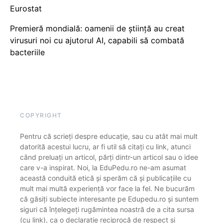
Eurostat
Premieră mondială: oamenii de știință au creat
virusuri noi cu ajutorul AI, capabili să combată
bacteriile
COPYRIGHT
Pentru că scrieți despre educație, sau cu atât mai mult
datorită acestui lucru, ar fi util să citați cu link, atunci
când preluați un articol, părți dintr-un articol sau o idee
care v-a inspirat. Noi, la EduPedu.ro ne-am asumat
această conduită etică și sperăm că și publicațiile cu
mult mai multă experiență vor face la fel. Ne bucurăm
că găsiți subiecte interesante pe Edupedu.ro și suntem
siguri că înțelegeți rugămintea noastră de a cita sursa
(cu link), ca o declarație reciprocă de respect și