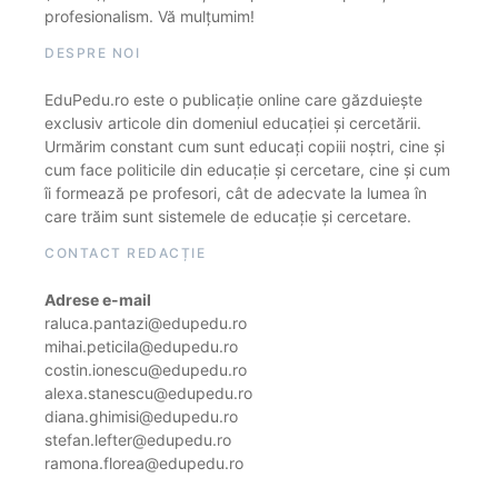
profesionalism. Vă mulțumim!
DESPRE NOI
EduPedu.ro este o publicație online care găzduiește
exclusiv articole din domeniul educației și cercetării.
Urmărim constant cum sunt educați copiii noștri, cine și
cum face politicile din educație și cercetare, cine și cum
îi formează pe profesori, cât de adecvate la lumea în
care trăim sunt sistemele de educație și cercetare.
CONTACT REDACȚIE
Adrese e-mail
raluca.pantazi@edupedu.ro
mihai.peticila@edupedu.ro
costin.ionescu@edupedu.ro
alexa.stanescu@edupedu.ro
diana.ghimisi@edupedu.ro
stefan.lefter@edupedu.ro
ramona.florea@edupedu.ro