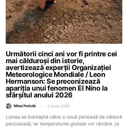
Următorii cinci ani vor fi printre cei
mai călduroși din istorie,
avertizează experții Organizației
Meteorologice Mondiale / Leon
Hermanson: Se preconizează
apariția unui fenomen El Nino la
sfârșitul anului 2026
2 iunie 2026
Mihai Peticilă
Lumea se îndreaptă către o nouă perioadă de căldură
periculoasă, iar temperaturile globale vor rămâne „la