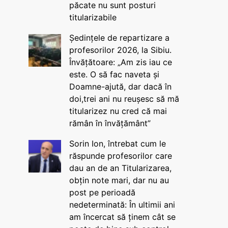
păcate nu sunt posturi
titularizabile
Ședințele de repartizare a
profesorilor 2026, la Sibiu.
Învățătoare: „Am zis iau ce
este. O să fac naveta și
Doamne-ajută, dar dacă în
doi,trei ani nu reușesc să mă
titularizez nu cred că mai
rămân în învățământ”
Sorin Ion, întrebat cum le
răspunde profesorilor care
dau an de an Titularizarea,
obțin note mari, dar nu au
post pe perioadă
nedeterminată: În ultimii ani
am încercat să ținem cât se