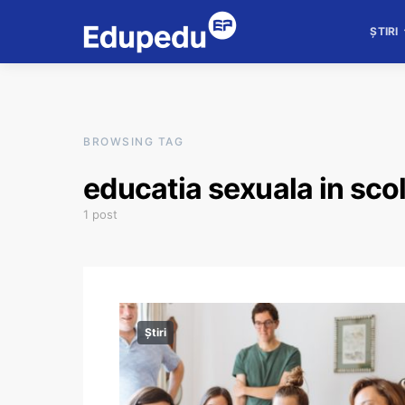
ȘTIRI
BROWSING TAG
educatia sexuala in scol
1 post
Știri