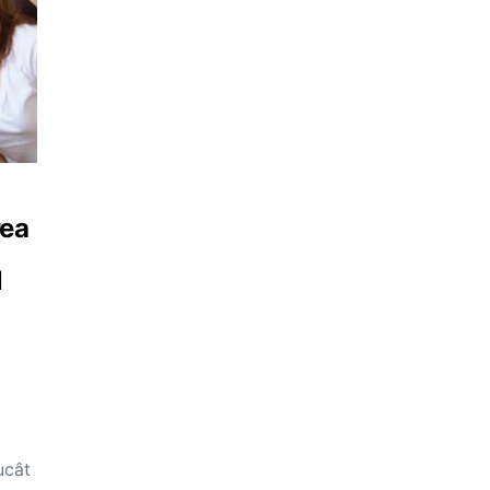
rea
l
ucât