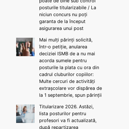
poate de bine sub control
posturile titularizabile / La
niciun concurs nu poți
garanta de la început
asigurarea unui post
Mai mulți părinți solicită,
într-o petiție, anularea
deciziei ISMB de a nu mai
acorda sumele pentru
posturile la plata cu ora din
cadrul cluburilor copiilor:
Multe cercuri de activități
extrașcolare vor dispărea de
la 1 septembrie, spun părinții
Titularizare 2026. Astăzi,
lista posturilor pentru
profesori va fi actualizată,
după repartizarea