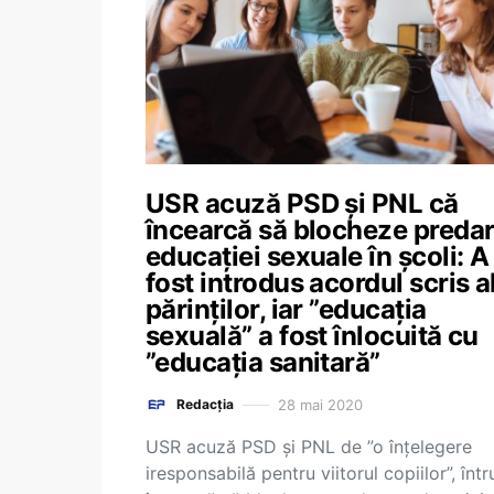
USR acuză PSD şi PNL că
încearcă să blocheze preda
educaţiei sexuale în şcoli: A
fost introdus acordul scris a
părinţilor, iar ”educaţia
sexuală” a fost înlocuită cu
”educaţia sanitară”
28 mai 2020
Redacția
USR acuză PSD şi PNL de ”o înţelegere
iresponsabilă pentru viitorul copiilor”, într