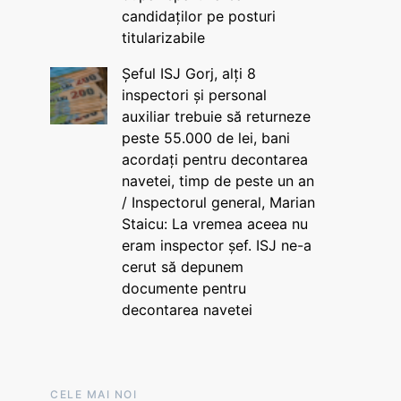
candidaților pe posturi
titularizabile
Șeful ISJ Gorj, alți 8
inspectori și personal
auxiliar trebuie să returneze
peste 55.000 de lei, bani
acordați pentru decontarea
navetei, timp de peste un an
/ Inspectorul general, Marian
Staicu: La vremea aceea nu
eram inspector șef. ISJ ne-a
cerut să depunem
documente pentru
decontarea navetei
CELE MAI NOI