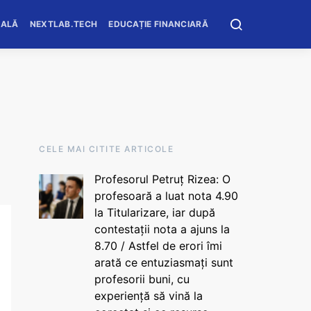
OALĂ
NEXTLAB.TECH
EDUCAȚIE FINANCIARĂ
CELE MAI CITITE ARTICOLE
Profesorul Petruț Rizea: O
profesoară a luat nota 4.90
la Titularizare, iar după
contestații nota a ajuns la
8.70 / Astfel de erori îmi
arată ce entuziasmați sunt
profesorii buni, cu
experiență să vină la