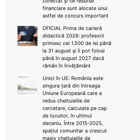
corectat și ce resurse
financiare sunt alocate unui
astfel de concurs important
OFICIAL Prima de carieră
didactică 2026: profesorii
primesc cei 1.500 de lei până
la 31 august și îi pot folosi
până în august 2027 dacă
rămân în învățământ
Unici în UE: România este
singura țară din întreaga
Uniune Europeană care a
redus cheltuielile de
cercetare, calculate pe cap
de locuitor, în ultimul
deceniu. Între 2015-2025,
spațiul comunitar a crescut
masiv cheltuielile de