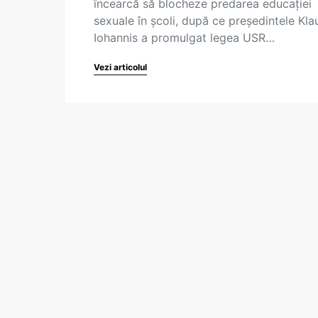
încearcă să blocheze predarea educaţiei
sexuale în şcoli, după ce preşedintele Kla
Iohannis a promulgat legea USR…
Vezi articolul