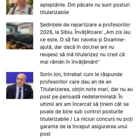
așteptările. Din păcate nu sunt posturi
titularizabile
Ședințele de repartizare a profesorilor
2026, la Sibiu. Învățătoare: „Am zis iau
ce este. O să fac naveta și Doamne-
ajută, dar dacă în doi,trei ani nu
reușesc să mă titularizez nu cred că
mai rămân în învățământ”
Sorin Ion, întrebat cum le răspunde
profesorilor care dau an de an
Titularizarea, obțin note mari, dar nu au
post pe perioadă nedeterminată: În
ultimii ani am încercat să ținem cât se
poate de bine sub control posturile
titularizabile / La niciun concurs nu poți
garanta de la început asigurarea unui
post