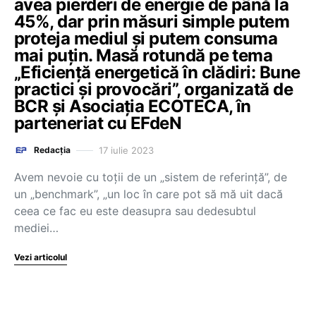
avea pierderi de energie de până la
45%, dar prin măsuri simple putem
proteja mediul și putem consuma
mai puțin. Masă rotundă pe tema
„Eficiență energetică în clădiri: Bune
practici și provocări”, organizată de
BCR și Asociația ECOTECA, în
parteneriat cu EFdeN
17 iulie 2023
Redacția
Avem nevoie cu toții de un „sistem de referință”, de
un „benchmark”, „un loc în care pot să mă uit dacă
ceea ce fac eu este deasupra sau dedesubtul
mediei…
Vezi articolul