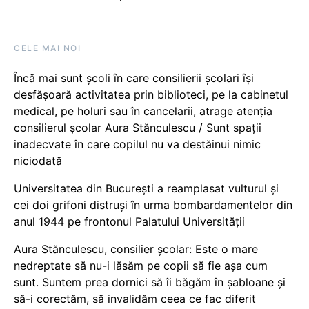
CELE MAI NOI
Încă mai sunt școli în care consilierii școlari își
desfășoară activitatea prin biblioteci, pe la cabinetul
medical, pe holuri sau în cancelarii, atrage atenția
consilierul școlar Aura Stănculescu / Sunt spații
inadecvate în care copilul nu va destăinui nimic
niciodată
Universitatea din București a reamplasat vulturul și
cei doi grifoni distruși în urma bombardamentelor din
anul 1944 pe frontonul Palatului Universității
Aura Stănculescu, consilier școlar: Este o mare
nedreptate să nu-i lăsăm pe copii să fie așa cum
sunt. Suntem prea dornici să îi băgăm în șabloane și
să-i corectăm, să invalidăm ceea ce fac diferit