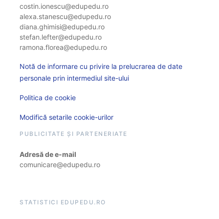
costin.ionescu@edupedu.ro
alexa.stanescu@edupedu.ro
diana.ghimisi@edupedu.ro
stefan.lefter@edupedu.ro
ramona.florea@edupedu.ro
Notă de informare cu privire la prelucrarea de date
personale prin intermediul site-ului
Politica de cookie
Modifică setarile cookie-urilor
PUBLICITATE ȘI PARTENERIATE
Adresă de e-mail
comunicare@edupedu.ro
STATISTICI EDUPEDU.RO