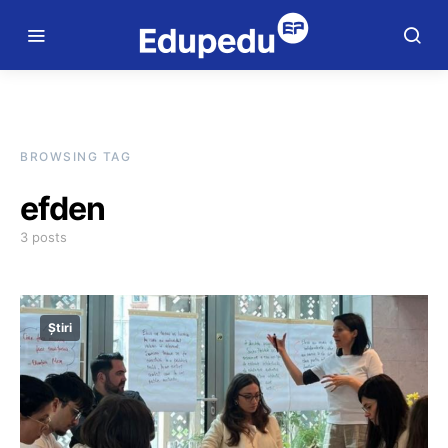
BROWSING TAG
efden
3 posts
Știri