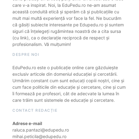
care v-a inspirat. Noi, la EduPedu.ro ne-am asumat
această conduită etică și sperăm că și publicațiile cu
mult mai multă experiență vor face la fel. Ne bucurăm
că găsiți subiecte interesante pe Edupedu.ro și suntem
siguri că înțelegeți rugămintea noastră de a cita sursa
(cu link), ca o declarație reciprocă de respect și
profesionalism. Vă mulțumim!
DESPRE NOI
EduPedu.ro este o publicație online care găzduiește
exclusiv articole din domeniul educației și cercetării.
Urmărim constant cum sunt educați copiii noștri, cine și
cum face politicile din educație și cercetare, cine și cum
îi formează pe profesori, cât de adecvate la lumea în
care trăim sunt sistemele de educație și cercetare.
CONTACT REDACȚIE
Adrese e-mail
raluca.pantazi@edupedu.ro
mihai.peticila@edupedu.ro