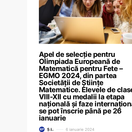
Apel de selecție pentru
Olimpiada Europeană de
Matematică pentru Fete –
EGMO 2024, din partea
Societății de Științe
Matematice. Elevele de clas
VIII-XII cu medalii la etapa
națională și faze internațion
se pot înscrie până pe 26
ianuarie
6 ianuarie 2024
Ș.L.