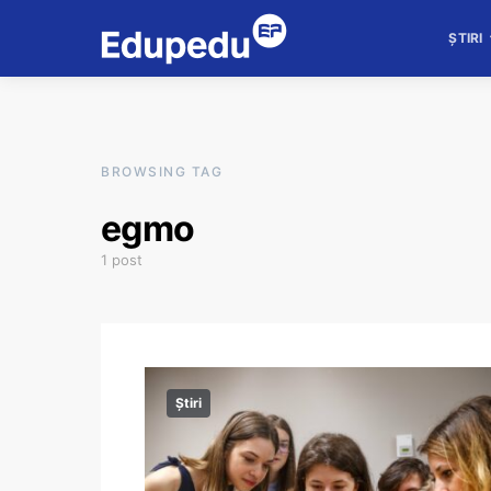
ȘTIRI
BROWSING TAG
egmo
1 post
Știri