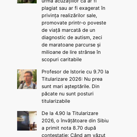
urma acuzațiilor că ar fi
plagiat sau ar fi exagerat în
privința realizărilor sale,
promovate printr-o poveste
de viață marcată de un
diagnostic de autism, zeci
de maratoane parcurse și
milioane de lire strânse în
scopuri caritabile
Profesor de Istorie cu 9.70 la
Titularizare 2026: Nu prea
sunt mari așteptările. Din
păcate nu sunt posturi
titularizabile
De la 4.90 la Titularizare
2026, o învățătoare din Sibiu
a primit nota 8.70 după
contestație: Când am văzut