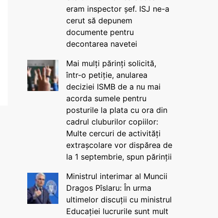
eram inspector șef. ISJ ne-a
cerut să depunem
documente pentru
decontarea navetei
Mai mulți părinți solicită,
într-o petiție, anularea
deciziei ISMB de a nu mai
acorda sumele pentru
posturile la plata cu ora din
cadrul cluburilor copiilor:
Multe cercuri de activități
extrașcolare vor dispărea de
la 1 septembrie, spun părinții
Ministrul interimar al Muncii
Dragos Pîslaru: În urma
ultimelor discuții cu ministrul
Educației lucrurile sunt mult