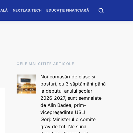
OALĂ
NEXTLAB.TECH
EDUCAȚIE FINANCIARĂ
CELE MAI CITITE ARTICOLE
Noi comasări de clase și
posturi, cu 3 săptămâni până
la debutul anului școlar
2026-2027, sunt semnalate
de Alin Badea, prim-
vicepreședinte USLI
Gorj: Ministerul o comite
grav de tot. Ne sună