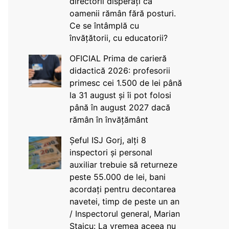
directorii disperați că
oamenii rămân fără posturi.
Ce se întâmplă cu
învățătorii, cu educatorii?
OFICIAL Prima de carieră
didactică 2026: profesorii
primesc cei 1.500 de lei până
la 31 august și îi pot folosi
până în august 2027 dacă
rămân în învățământ
Șeful ISJ Gorj, alți 8
inspectori și personal
auxiliar trebuie să returneze
peste 55.000 de lei, bani
acordați pentru decontarea
navetei, timp de peste un an
/ Inspectorul general, Marian
Staicu: La vremea aceea nu