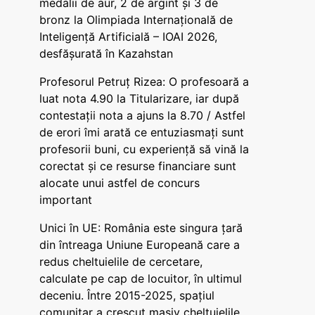
medalii de aur, 2 de argint și 3 de
bronz la Olimpiada Internațională de
Inteligență Artificială – IOAI 2026,
desfășurată în Kazahstan
Profesorul Petruț Rizea: O profesoară a
luat nota 4.90 la Titularizare, iar după
contestații nota a ajuns la 8.70 / Astfel
de erori îmi arată ce entuziasmați sunt
profesorii buni, cu experiență să vină la
corectat și ce resurse financiare sunt
alocate unui astfel de concurs
important
Unici în UE: România este singura țară
din întreaga Uniune Europeană care a
redus cheltuielile de cercetare,
calculate pe cap de locuitor, în ultimul
deceniu. Între 2015-2025, spațiul
comunitar a crescut masiv cheltuielile