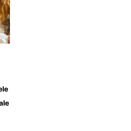
ele
ale