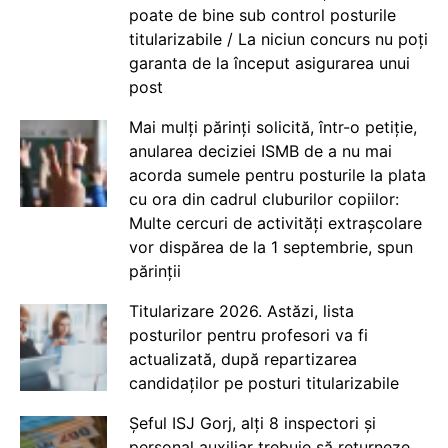
poate de bine sub control posturile
titularizabile / La niciun concurs nu poți
garanta de la început asigurarea unui
post
Mai mulți părinți solicită, într-o petiție,
anularea deciziei ISMB de a nu mai
acorda sumele pentru posturile la plata
cu ora din cadrul cluburilor copiilor:
Multe cercuri de activități extrașcolare
vor dispărea de la 1 septembrie, spun
părinții
Titularizare 2026. Astăzi, lista
posturilor pentru profesori va fi
actualizată, după repartizarea
candidaților pe posturi titularizabile
Șeful ISJ Gorj, alți 8 inspectori și
personal auxiliar trebuie să returneze