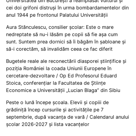
Universitatea din București a reamplasat vulturul și
cei doi grifoni distruși în urma bombardamentelor din
anul 1944 pe frontonul Palatului Universității
Aura Stănculescu, consilier școlar: Este o mare
nedreptate să nu-i lăsăm pe copii să fie așa cum
sunt. Suntem prea dornici să îi băgăm în șabloane și
să-i corectăm, să invalidăm ceea ce fac diferit
Bugetele reale ale reconectării diasporei științifice și
poziția României la coada Uniunii Europene în
cercetare-dezvoltare / Op Ed Profesorul Eduard
Stoica, conferențiar la Facultatea de Științe
Economice a Universității „Lucian Blaga” din Sibiu
Peste o lună începe școala. Elevii și copiii de
grădiniță încep cursurile și activitățile pe 7
septembrie, după vacanța de vară / Calendarul anului
școlar 2026-2027 și lista vacanțelor