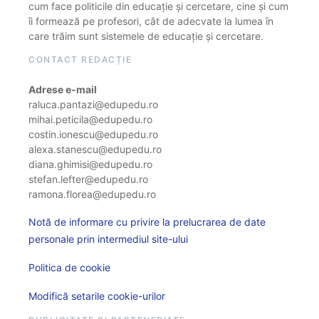
cum face politicile din educație și cercetare, cine și cum
îi formează pe profesori, cât de adecvate la lumea în
care trăim sunt sistemele de educație și cercetare.
CONTACT REDACȚIE
Adrese e-mail
raluca.pantazi@edupedu.ro
mihai.peticila@edupedu.ro
costin.ionescu@edupedu.ro
alexa.stanescu@edupedu.ro
diana.ghimisi@edupedu.ro
stefan.lefter@edupedu.ro
ramona.florea@edupedu.ro
Notă de informare cu privire la prelucrarea de date
personale prin intermediul site-ului
Politica de cookie
Modifică setarile cookie-urilor