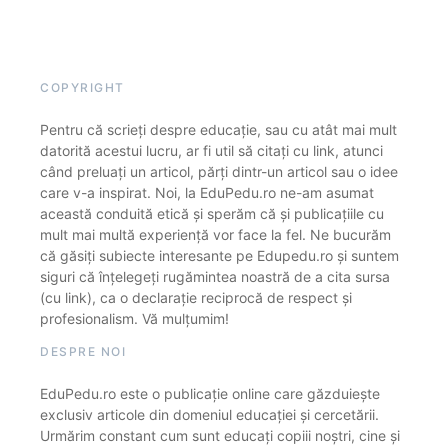
COPYRIGHT
Pentru că scrieți despre educație, sau cu atât mai mult
datorită acestui lucru, ar fi util să citați cu link, atunci
când preluați un articol, părți dintr-un articol sau o idee
care v-a inspirat. Noi, la EduPedu.ro ne-am asumat
această conduită etică și sperăm că și publicațiile cu
mult mai multă experiență vor face la fel. Ne bucurăm
că găsiți subiecte interesante pe Edupedu.ro și suntem
siguri că înțelegeți rugămintea noastră de a cita sursa
(cu link), ca o declarație reciprocă de respect și
profesionalism. Vă mulțumim!
DESPRE NOI
EduPedu.ro este o publicație online care găzduiește
exclusiv articole din domeniul educației și cercetării.
Urmărim constant cum sunt educați copiii noștri, cine și