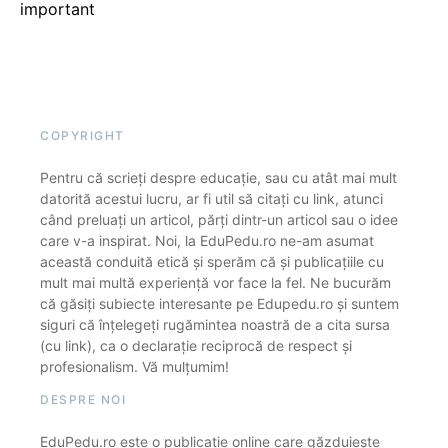
important
COPYRIGHT
Pentru că scrieți despre educație, sau cu atât mai mult
datorită acestui lucru, ar fi util să citați cu link, atunci
când preluați un articol, părți dintr-un articol sau o idee
care v-a inspirat. Noi, la EduPedu.ro ne-am asumat
această conduită etică și sperăm că și publicațiile cu
mult mai multă experiență vor face la fel. Ne bucurăm
că găsiți subiecte interesante pe Edupedu.ro și suntem
siguri că înțelegeți rugămintea noastră de a cita sursa
(cu link), ca o declarație reciprocă de respect și
profesionalism. Vă mulțumim!
DESPRE NOI
EduPedu.ro este o publicație online care găzduiește