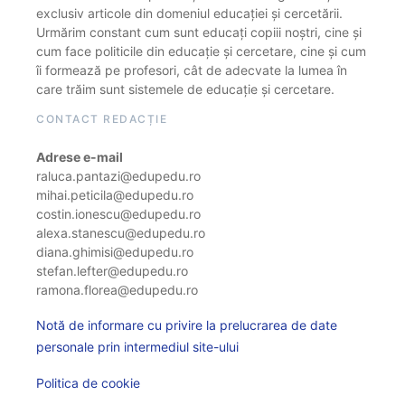
exclusiv articole din domeniul educației și cercetării.
Urmărim constant cum sunt educați copiii noștri, cine și
cum face politicile din educație și cercetare, cine și cum
îi formează pe profesori, cât de adecvate la lumea în
care trăim sunt sistemele de educație și cercetare.
CONTACT REDACȚIE
Adrese e-mail
raluca.pantazi@edupedu.ro
mihai.peticila@edupedu.ro
costin.ionescu@edupedu.ro
alexa.stanescu@edupedu.ro
diana.ghimisi@edupedu.ro
stefan.lefter@edupedu.ro
ramona.florea@edupedu.ro
Notă de informare cu privire la prelucrarea de date
personale prin intermediul site-ului
Politica de cookie