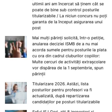
ultimii ani am încercat să ținem cât se
poate de bine sub control posturile
titularizabile / La niciun concurs nu poți
garanta de la început asigurarea unui
post
Mai mulți părinți solicită, într-o petiție,
anularea deciziei ISMB de a nu mai
acorda sumele pentru posturile la plata
cu ora din cadrul cluburilor copiilor:
Multe cercuri de activități extrașcolare
vor dispărea de la 1 septembrie, spun
părinții
Titularizare 2026. Astăzi, lista
posturilor pentru profesori va fi
actualizată, după repartizarea
candidaților pe posturi titularizabile
Șeful ISJ Gorj, alți 8 inspectori și