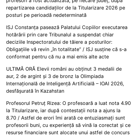
profesori a fost actualizată, pe fiecare județ, după
repartizarea candidaților de la Titularizare 2026 pe
posturi pe perioadă nedeterminată
ISJ Constanța pasează Palatului Copiilor executarea
hotărârii prin care Tribunalul a suspendat chiar
deciziile Inspectoratului de tăiere a posturilor:
Obligațiile vă revin „în totalitate” / ISJ susține că s-a
conformat pentru că nu a mai emis alte acte
ULTIMĂ ORĂ Elevii români au obținut 3 medalii de
aur, 2 de argint și 3 de bronz la Olimpiada
Internațională de Inteligență Artificială – IOAI 2026,
desfășurată în Kazahstan
Profesorul Petruț Rizea: O profesoară a luat nota 4.90
la Titularizare, iar după contestații nota a ajuns la
8.70 / Astfel de erori îmi arată ce entuziasmați sunt
profesorii buni, cu experiență să vină la corectat și ce
resurse financiare sunt alocate unui astfel de concurs