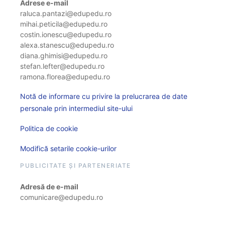
Adrese e-mail
raluca.pantazi@edupedu.ro
mihai.peticila@edupedu.ro
costin.ionescu@edupedu.ro
alexa.stanescu@edupedu.ro
diana.ghimisi@edupedu.ro
stefan.lefter@edupedu.ro
ramona.florea@edupedu.ro
Notă de informare cu privire la prelucrarea de date
personale prin intermediul site-ului
Politica de cookie
Modifică setarile cookie-urilor
PUBLICITATE ȘI PARTENERIATE
Adresă de e-mail
comunicare@edupedu.ro