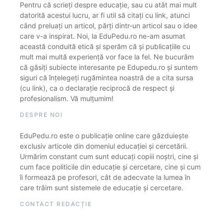
Pentru că scrieți despre educație, sau cu atât mai mult
datorită acestui lucru, ar fi util să citați cu link, atunci
când preluați un articol, părți dintr-un articol sau o idee
care v-a inspirat. Noi, la EduPedu.ro ne-am asumat
această conduită etică și sperăm că și publicațiile cu
mult mai multă experiență vor face la fel. Ne bucurăm
că găsiți subiecte interesante pe Edupedu.ro și suntem
siguri că înțelegeți rugămintea noastră de a cita sursa
(cu link), ca o declarație reciprocă de respect și
profesionalism. Vă mulțumim!
DESPRE NOI
EduPedu.ro este o publicație online care găzduiește
exclusiv articole din domeniul educației și cercetării.
Urmărim constant cum sunt educați copiii noștri, cine și
cum face politicile din educație și cercetare, cine și cum
îi formează pe profesori, cât de adecvate la lumea în
care trăim sunt sistemele de educație și cercetare.
CONTACT REDACȚIE