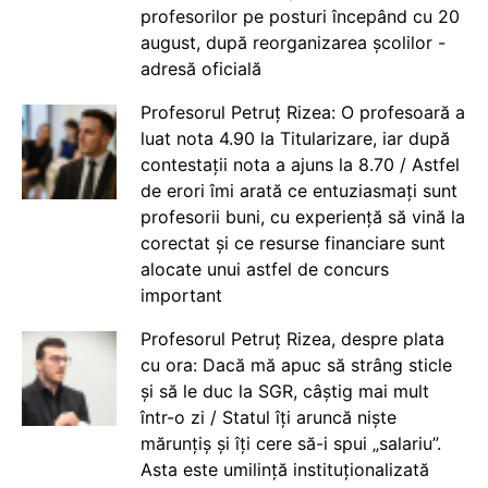
profesorilor pe posturi începând cu 20
august, după reorganizarea școlilor -
adresă oficială
Profesorul Petruț Rizea: O profesoară a
luat nota 4.90 la Titularizare, iar după
contestații nota a ajuns la 8.70 / Astfel
de erori îmi arată ce entuziasmați sunt
profesorii buni, cu experiență să vină la
corectat și ce resurse financiare sunt
alocate unui astfel de concurs
important
Profesorul Petruț Rizea, despre plata
cu ora: Dacă mă apuc să strâng sticle
și să le duc la SGR, câștig mai mult
într-o zi / Statul îți aruncă niște
mărunțiș și îți cere să-i spui „salariu”.
Asta este umilință instituționalizată