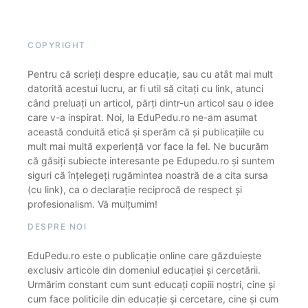
COPYRIGHT
Pentru că scrieți despre educație, sau cu atât mai mult
datorită acestui lucru, ar fi util să citați cu link, atunci
când preluați un articol, părți dintr-un articol sau o idee
care v-a inspirat. Noi, la EduPedu.ro ne-am asumat
această conduită etică și sperăm că și publicațiile cu
mult mai multă experiență vor face la fel. Ne bucurăm
că găsiți subiecte interesante pe Edupedu.ro și suntem
siguri că înțelegeți rugămintea noastră de a cita sursa
(cu link), ca o declarație reciprocă de respect și
profesionalism. Vă mulțumim!
DESPRE NOI
EduPedu.ro este o publicație online care găzduiește
exclusiv articole din domeniul educației și cercetării.
Urmărim constant cum sunt educați copiii noștri, cine și
cum face politicile din educație și cercetare, cine și cum