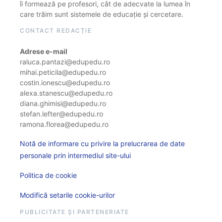
îi formează pe profesori, cât de adecvate la lumea în
care trăim sunt sistemele de educație și cercetare.
CONTACT REDACȚIE
Adrese e-mail
raluca.pantazi@edupedu.ro
mihai.peticila@edupedu.ro
costin.ionescu@edupedu.ro
alexa.stanescu@edupedu.ro
diana.ghimisi@edupedu.ro
stefan.lefter@edupedu.ro
ramona.florea@edupedu.ro
Notă de informare cu privire la prelucrarea de date
personale prin intermediul site-ului
Politica de cookie
Modifică setarile cookie-urilor
PUBLICITATE ȘI PARTENERIATE