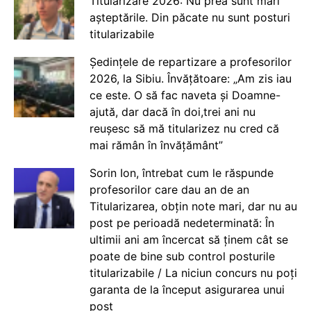
Titularizare 2026: Nu prea sunt mari
așteptările. Din păcate nu sunt posturi
titularizabile
Ședințele de repartizare a profesorilor
2026, la Sibiu. Învățătoare: „Am zis iau
ce este. O să fac naveta și Doamne-
ajută, dar dacă în doi,trei ani nu
reușesc să mă titularizez nu cred că
mai rămân în învățământ”
Sorin Ion, întrebat cum le răspunde
profesorilor care dau an de an
Titularizarea, obțin note mari, dar nu au
post pe perioadă nedeterminată: În
ultimii ani am încercat să ținem cât se
poate de bine sub control posturile
titularizabile / La niciun concurs nu poți
garanta de la început asigurarea unui
post