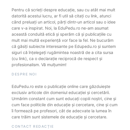
Pentru că scrieți despre educație, sau cu atât mai mult
datorită acestui lucru, ar fi util să citați cu link, atunci
când preluați un articol, părți dintr-un articol sau o idee
care v-a inspirat. Noi, la EduPedu.ro ne-am asumat
această conduită etică și sperăm că și publicațiile cu
mult mai multă experiență vor face la fel. Ne bucurăm
că găsiți subiecte interesante pe Edupedu.ro și suntem
siguri că înțelegeți rugămintea noastră de a cita sursa
(cu link), ca o declarație reciprocă de respect și
profesionalism. Vă mulțumim!
DESPRE NOI
EduPedu.ro este o publicație online care găzduiește
exclusiv articole din domeniul educației și cercetării.
Urmărim constant cum sunt educați copiii noștri, cine și
cum face politicile din educație și cercetare, cine și cum
îi formează pe profesori, cât de adecvate la lumea în
care trăim sunt sistemele de educație și cercetare.
CONTACT REDACȚIE