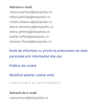
Adrese e-mail
raluca.pantazi@edupedu.ro
mihai.peticila@edupedu.ro
costin.ionescu@edupedu.ro
alexa.stanescu@edupedu.ro
diana.ghimisi@edupedu.ro
stefan.lefter@edupedu.ro
ramona.florea@edupedu.ro
Notă de informare cu privire la prelucrarea de date
personale prin intermediul site-ului
Politica de cookie
Modifică setarile cookie-urilor
PUBLICITATE ȘI PARTENERIATE
Adresă de e-mail
comunicare@edupedu.ro