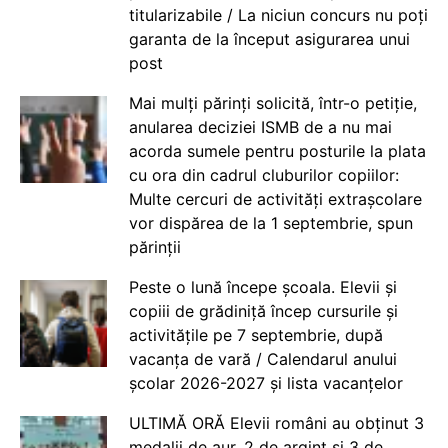
titularizabile / La niciun concurs nu poți
garanta de la început asigurarea unui
post
Mai mulți părinți solicită, într-o petiție,
anularea deciziei ISMB de a nu mai
acorda sumele pentru posturile la plata
cu ora din cadrul cluburilor copiilor:
Multe cercuri de activități extrașcolare
vor dispărea de la 1 septembrie, spun
părinții
Peste o lună începe școala. Elevii și
copiii de grădiniță încep cursurile și
activitățile pe 7 septembrie, după
vacanța de vară / Calendarul anului
școlar 2026-2027 și lista vacanțelor
ULTIMĂ ORĂ Elevii români au obținut 3
medalii de aur, 2 de argint și 3 de