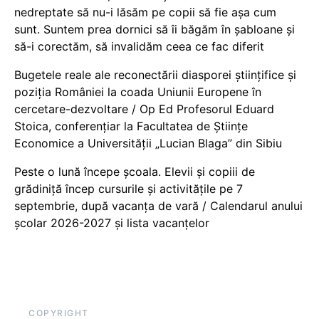
nedreptate să nu-i lăsăm pe copii să fie așa cum
sunt. Suntem prea dornici să îi băgăm în șabloane și
să-i corectăm, să invalidăm ceea ce fac diferit
Bugetele reale ale reconectării diasporei științifice și
poziția României la coada Uniunii Europene în
cercetare-dezvoltare / Op Ed Profesorul Eduard
Stoica, conferențiar la Facultatea de Științe
Economice a Universității „Lucian Blaga” din Sibiu
Peste o lună începe școala. Elevii și copiii de
grădiniță încep cursurile și activitățile pe 7
septembrie, după vacanța de vară / Calendarul anului
școlar 2026-2027 și lista vacanțelor
COPYRIGHT