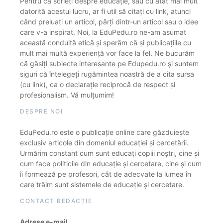
Pentru că scrieți despre educație, sau cu atât mai mult
datorită acestui lucru, ar fi util să citați cu link, atunci
când preluați un articol, părți dintr-un articol sau o idee
care v-a inspirat. Noi, la EduPedu.ro ne-am asumat
această conduită etică și sperăm că și publicațiile cu
mult mai multă experiență vor face la fel. Ne bucurăm
că găsiți subiecte interesante pe Edupedu.ro și suntem
siguri că înțelegeți rugămintea noastră de a cita sursa
(cu link), ca o declarație reciprocă de respect și
profesionalism. Vă mulțumim!
DESPRE NOI
EduPedu.ro este o publicație online care găzduiește
exclusiv articole din domeniul educației și cercetării.
Urmărim constant cum sunt educați copiii noștri, cine și
cum face politicile din educație și cercetare, cine și cum
îi formează pe profesori, cât de adecvate la lumea în
care trăim sunt sistemele de educație și cercetare.
CONTACT REDACȚIE
Adrese e-mail