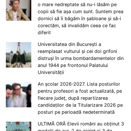
o mare nedreptate să nu-i lăsăm pe
copii să fie așa cum sunt. Suntem prea
dornici să îi băgăm în șabloane și să-i
corectăm, să invalidăm ceea ce fac
diferit
Universitatea din București a
reamplasat vulturul și cei doi grifoni
distruși în urma bombardamentelor din
anul 1944 pe frontonul Palatului
Universității
An școlar 2026-2027. Lista posturilor
pentru profesori a fost actualizată, pe
fiecare județ, după repartizarea
candidaților de la Titularizare 2026 pe
posturi pe perioadă nedeterminată
ULTIMĂ ORĂ Elevii români au obținut 3
medalii de aur, 2 de argint și 3 de