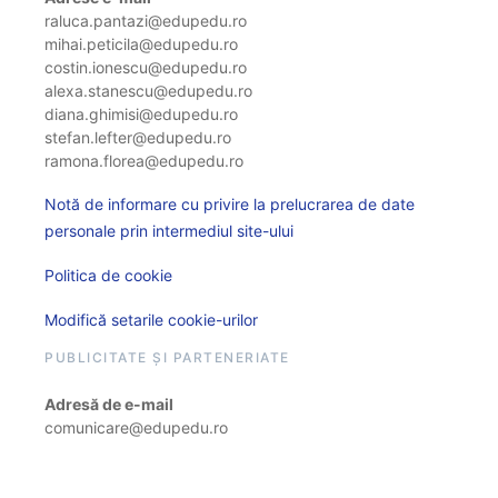
raluca.pantazi@edupedu.ro
mihai.peticila@edupedu.ro
costin.ionescu@edupedu.ro
alexa.stanescu@edupedu.ro
diana.ghimisi@edupedu.ro
stefan.lefter@edupedu.ro
ramona.florea@edupedu.ro
Notă de informare cu privire la prelucrarea de date
personale prin intermediul site-ului
Politica de cookie
Modifică setarile cookie-urilor
PUBLICITATE ȘI PARTENERIATE
Adresă de e-mail
comunicare@edupedu.ro