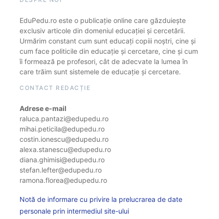
EduPedu.ro este o publicație online care găzduiește
exclusiv articole din domeniul educației și cercetării.
Urmărim constant cum sunt educați copiii noștri, cine și
cum face politicile din educație și cercetare, cine și cum
îi formează pe profesori, cât de adecvate la lumea în
care trăim sunt sistemele de educație și cercetare.
CONTACT REDACȚIE
Adrese e-mail
raluca.pantazi@edupedu.ro
mihai.peticila@edupedu.ro
costin.ionescu@edupedu.ro
alexa.stanescu@edupedu.ro
diana.ghimisi@edupedu.ro
stefan.lefter@edupedu.ro
ramona.florea@edupedu.ro
Notă de informare cu privire la prelucrarea de date
personale prin intermediul site-ului