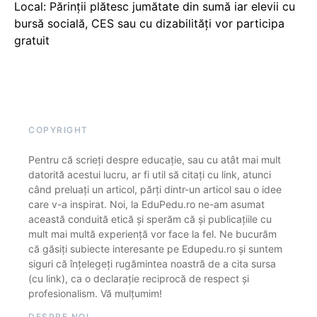
Local: Părinții plătesc jumătate din sumă iar elevii cu
bursă socială, CES sau cu dizabilităţi vor participa
gratuit
COPYRIGHT
Pentru că scrieți despre educație, sau cu atât mai mult
datorită acestui lucru, ar fi util să citați cu link, atunci
când preluați un articol, părți dintr-un articol sau o idee
care v-a inspirat. Noi, la EduPedu.ro ne-am asumat
această conduită etică și sperăm că și publicațiile cu
mult mai multă experiență vor face la fel. Ne bucurăm
că găsiți subiecte interesante pe Edupedu.ro și suntem
siguri că înțelegeți rugămintea noastră de a cita sursa
(cu link), ca o declarație reciprocă de respect și
profesionalism. Vă mulțumim!
DESPRE NOI