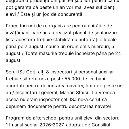
degrabă o prudență din partea școlilor pentru că nu
pot garanta că peste un an vor mai avea suficienți
elevi / Este și un joc de concurență
Proceduri noi de reorganizare pentru unitățile de
învățământ care nu au realizat planul de școlarizare:
lista acestora trebuie stabilită cu autoritățile locale
până pe 7 august, spune un ordin emis miercuri, 5
august / Toate măsurile trebuie încheiate până pe 24
august
Șeful ISJ Gorj, alți 8 inspectori și personal auxiliar
trebuie să returneze peste 55.000 de lei, bani
acordați pentru decontarea navetei, timp de peste un
an / Inspectorul general, Marian Staicu: La vremea
aceea nu eram inspector șef. ISJ ne-a cerut să
depunem documente pentru decontarea navetei
Program de afterschool pentru unii elevi din sectorul
1 în anul școlar 2026-2027, adoptat de Consiliul