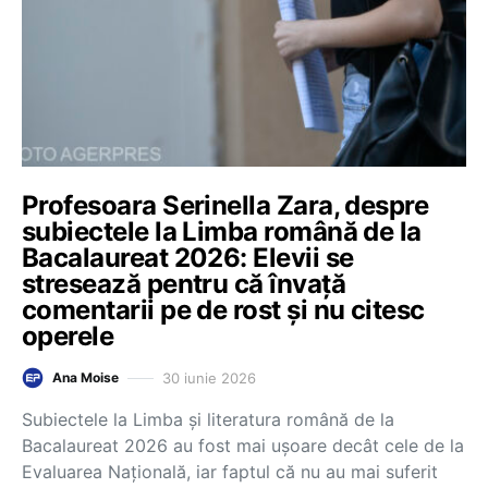
Profesoara Serinella Zara, despre
subiectele la Limba română de la
Bacalaureat 2026: Elevii se
stresează pentru că învață
comentarii pe de rost și nu citesc
operele
30 iunie 2026
Ana Moise
Subiectele la Limba și literatura română de la
Bacalaureat 2026 au fost mai ușoare decât cele de la
Evaluarea Națională, iar faptul că nu au mai suferit