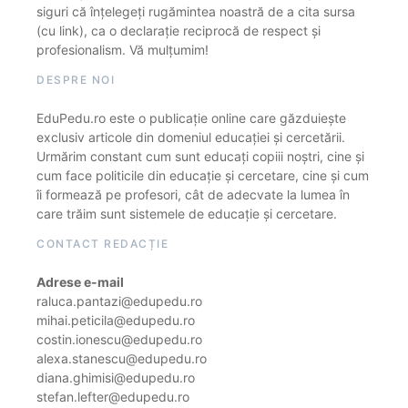
siguri că înțelegeți rugămintea noastră de a cita sursa
(cu link), ca o declarație reciprocă de respect și
profesionalism. Vă mulțumim!
DESPRE NOI
EduPedu.ro este o publicație online care găzduiește
exclusiv articole din domeniul educației și cercetării.
Urmărim constant cum sunt educați copiii noștri, cine și
cum face politicile din educație și cercetare, cine și cum
îi formează pe profesori, cât de adecvate la lumea în
care trăim sunt sistemele de educație și cercetare.
CONTACT REDACȚIE
Adrese e-mail
raluca.pantazi@edupedu.ro
mihai.peticila@edupedu.ro
costin.ionescu@edupedu.ro
alexa.stanescu@edupedu.ro
diana.ghimisi@edupedu.ro
stefan.lefter@edupedu.ro