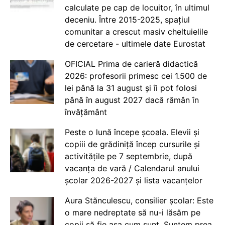
calculate pe cap de locuitor, în ultimul
deceniu. Între 2015-2025, spațiul
comunitar a crescut masiv cheltuielile
de cercetare - ultimele date Eurostat
OFICIAL Prima de carieră didactică
2026: profesorii primesc cei 1.500 de
lei până la 31 august și îi pot folosi
până în august 2027 dacă rămân în
învățământ
Peste o lună începe școala. Elevii și
copiii de grădiniță încep cursurile și
activitățile pe 7 septembrie, după
vacanța de vară / Calendarul anului
școlar 2026-2027 și lista vacanțelor
Aura Stănculescu, consilier școlar: Este
o mare nedreptate să nu-i lăsăm pe
copii să fie așa cum sunt. Suntem prea