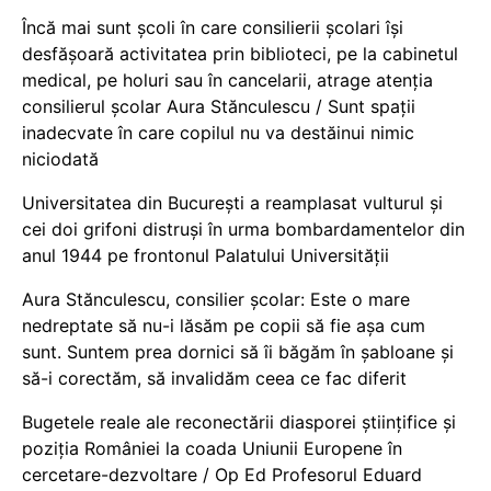
Încă mai sunt școli în care consilierii școlari își
desfășoară activitatea prin biblioteci, pe la cabinetul
medical, pe holuri sau în cancelarii, atrage atenția
consilierul școlar Aura Stănculescu / Sunt spații
inadecvate în care copilul nu va destăinui nimic
niciodată
Universitatea din București a reamplasat vulturul și
cei doi grifoni distruși în urma bombardamentelor din
anul 1944 pe frontonul Palatului Universității
Aura Stănculescu, consilier școlar: Este o mare
nedreptate să nu-i lăsăm pe copii să fie așa cum
sunt. Suntem prea dornici să îi băgăm în șabloane și
să-i corectăm, să invalidăm ceea ce fac diferit
Bugetele reale ale reconectării diasporei științifice și
poziția României la coada Uniunii Europene în
cercetare-dezvoltare / Op Ed Profesorul Eduard