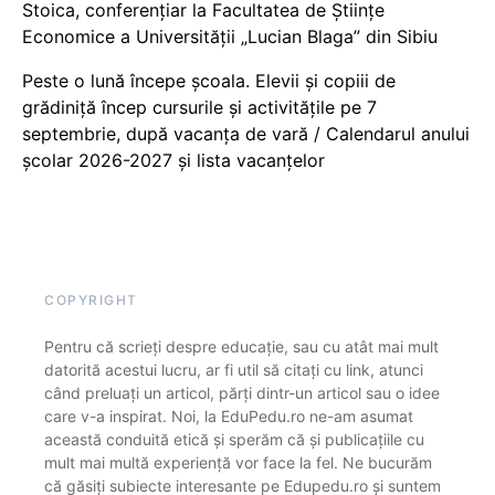
Stoica, conferențiar la Facultatea de Științe
Economice a Universității „Lucian Blaga” din Sibiu
Peste o lună începe școala. Elevii și copiii de
grădiniță încep cursurile și activitățile pe 7
septembrie, după vacanța de vară / Calendarul anului
școlar 2026-2027 și lista vacanțelor
COPYRIGHT
Pentru că scrieți despre educație, sau cu atât mai mult
datorită acestui lucru, ar fi util să citați cu link, atunci
când preluați un articol, părți dintr-un articol sau o idee
care v-a inspirat. Noi, la EduPedu.ro ne-am asumat
această conduită etică și sperăm că și publicațiile cu
mult mai multă experiență vor face la fel. Ne bucurăm
că găsiți subiecte interesante pe Edupedu.ro și suntem