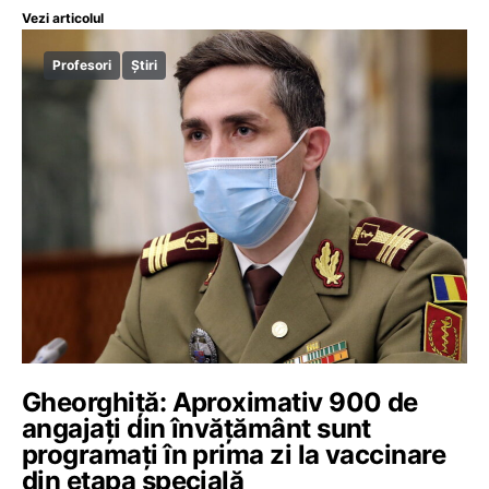
Vezi articolul
Profesori
Știri
Gheorghiță: Aproximativ 900 de
angajați din învățământ sunt
programați în prima zi la vaccinare
din etapa specială