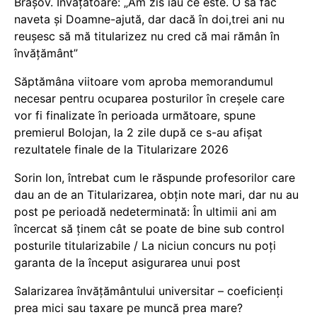
Brașov. Învățătoare: „Am zis iau ce este. O să fac
naveta și Doamne-ajută, dar dacă în doi,trei ani nu
reușesc să mă titularizez nu cred că mai rămân în
învățământ”
Săptămâna viitoare vom aproba memorandumul
necesar pentru ocuparea posturilor în creșele care
vor fi finalizate în perioada următoare, spune
premierul Bolojan, la 2 zile după ce s-au afișat
rezultatele finale de la Titularizare 2026
Sorin Ion, întrebat cum le răspunde profesorilor care
dau an de an Titularizarea, obțin note mari, dar nu au
post pe perioadă nedeterminată: În ultimii ani am
încercat să ținem cât se poate de bine sub control
posturile titularizabile / La niciun concurs nu poți
garanta de la început asigurarea unui post
Salarizarea învățământului universitar – coeficienți
prea mici sau taxare pe muncă prea mare?