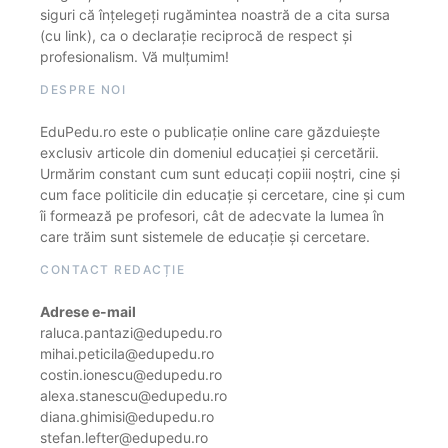
siguri că înțelegeți rugămintea noastră de a cita sursa
(cu link), ca o declarație reciprocă de respect și
profesionalism. Vă mulțumim!
DESPRE NOI
EduPedu.ro este o publicație online care găzduiește
exclusiv articole din domeniul educației și cercetării.
Urmărim constant cum sunt educați copiii noștri, cine și
cum face politicile din educație și cercetare, cine și cum
îi formează pe profesori, cât de adecvate la lumea în
care trăim sunt sistemele de educație și cercetare.
CONTACT REDACȚIE
Adrese e-mail
raluca.pantazi@edupedu.ro
mihai.peticila@edupedu.ro
costin.ionescu@edupedu.ro
alexa.stanescu@edupedu.ro
diana.ghimisi@edupedu.ro
stefan.lefter@edupedu.ro