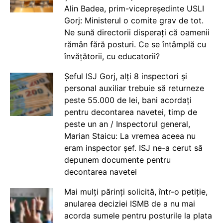
Alin Badea, prim-vicepreședinte USLI
Gorj: Ministerul o comite grav de tot.
Ne sună directorii disperați că oamenii
rămân fără posturi. Ce se întâmplă cu
învățătorii, cu educatorii?
Șeful ISJ Gorj, alți 8 inspectori și
personal auxiliar trebuie să returneze
peste 55.000 de lei, bani acordați
pentru decontarea navetei, timp de
peste un an / Inspectorul general,
Marian Staicu: La vremea aceea nu
eram inspector șef. ISJ ne-a cerut să
depunem documente pentru
decontarea navetei
Mai mulți părinți solicită, într-o petiție,
anularea deciziei ISMB de a nu mai
acorda sumele pentru posturile la plata