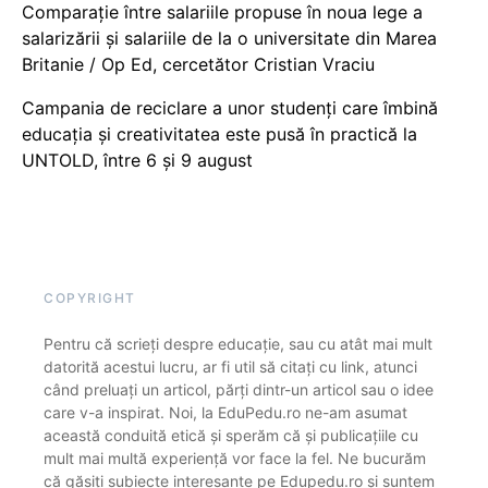
Comparație între salariile propuse în noua lege a
salarizării și salariile de la o universitate din Marea
Britanie / Op Ed, cercetător Cristian Vraciu
Campania de reciclare a unor studenți care îmbină
educația și creativitatea este pusă în practică la
UNTOLD, între 6 și 9 august
COPYRIGHT
Pentru că scrieți despre educație, sau cu atât mai mult
datorită acestui lucru, ar fi util să citați cu link, atunci
când preluați un articol, părți dintr-un articol sau o idee
care v-a inspirat. Noi, la EduPedu.ro ne-am asumat
această conduită etică și sperăm că și publicațiile cu
mult mai multă experiență vor face la fel. Ne bucurăm
că găsiți subiecte interesante pe Edupedu.ro și suntem