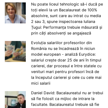
Nu poate liceul tehnologic să-i ducă pe
toți elevii la un Bacalaureat de 100%
absolvire, sunt care au intrat cu media
2 sau 3, spune inspectoarea Iuliana
Țugui: Performanța trebuie măsurată și
prin câți absolvenți se angajează
Evoluția salariilor profesorilor din
România nu se încadrează în niciun
model european - analiză Eurydice:
salariul crește doar 25 de ani în timpul
carierei, dar procesul e între statele cu
venituri mari pentru profesori încă de
la începutul carierei și cele cu cele mai
mici salarii
Daniel David: Bacalaureatul nu ar trebui
să fie folosit ca mijloc de intrare la
facultate. Bacalaureatul trebuie să fie