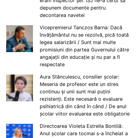
eram inspector șef. ISJ ne-a cerut să
depunem documente pentru
decontarea navetei
Vicepremierul Tanczos Barna: Dacă
învățământul nu se rezolvă, pică toată
legea salarizării / Sunt mai multe
promisiuni din partea Guvernului către
angajații din educație și nu par a fi
respectate
Aura Stănculescu, consilier școlar:
Meseria de profesor este un stres
continuu și unii sunt mai puțini
rezistenți. Este necesară o evaluare
psihiatrică din când în când / De anul
școlar viitor evaluarea este obligatorie
Directoarea Violeta Estrella Bontilă:
Anul școlar care tocmai s-a încheiat a