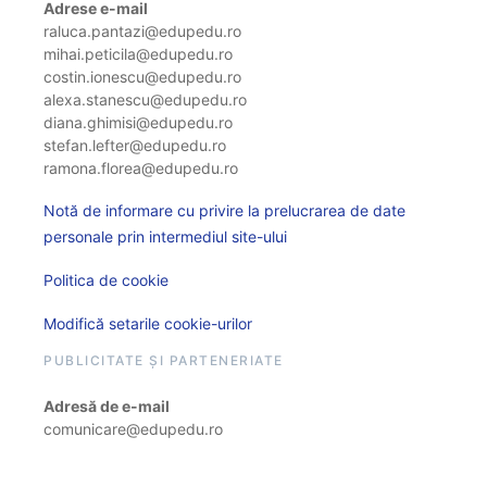
Adrese e-mail
raluca.pantazi@edupedu.ro
mihai.peticila@edupedu.ro
costin.ionescu@edupedu.ro
alexa.stanescu@edupedu.ro
diana.ghimisi@edupedu.ro
stefan.lefter@edupedu.ro
ramona.florea@edupedu.ro
Notă de informare cu privire la prelucrarea de date
personale prin intermediul site-ului
Politica de cookie
Modifică setarile cookie-urilor
PUBLICITATE ȘI PARTENERIATE
Adresă de e-mail
comunicare@edupedu.ro