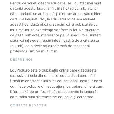
Pentru că scrieți despre educație, sau cu atât mai mult
datorită acestui lucru, ar fi util să citați cu link, atunci
când preluați un articol, părți dintr-un articol sau o idee
care v-a inspirat. Noi, la EduPedu.ro ne-am asumat
această conduită etică și sperăm că și publicațiile cu
mult mai multă experiență vor face la fel. Ne bucurăm
că găsiți subiecte interesante pe Edupedu.ro și suntem
siguri că înțelegeți rugămintea noastră de a cita sursa
(cu link), ca o declarație reciprocă de respect și
profesionalism. Vă mulțumim!
DESPRE NOI
EduPedu.ro este o publicație online care găzduiește
exclusiv articole din domeniul educației și cercetării.
Urmărim constant cum sunt educați copiii noștri, cine și
cum face politicile din educație și cercetare, cine și cum
îi formează pe profesori, cât de adecvate la lumea în
care trăim sunt sistemele de educație și cercetare.
CONTACT REDACȚIE