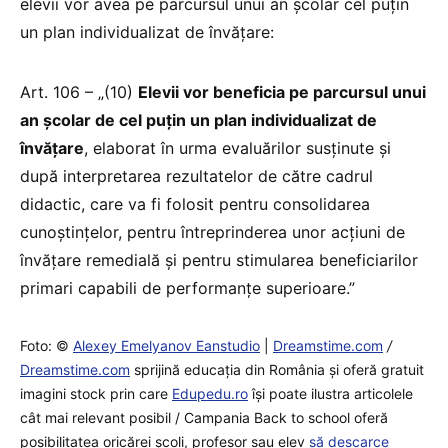
elevii vor avea pe parcursul unui an școlar cel puțin
un plan individualizat de învățare:
Art. 106 – „(10)
Elevii vor beneficia pe parcursul unui
an şcolar de cel puţin un plan individualizat de
învăţare
, elaborat în urma evaluărilor susţinute şi
după interpretarea rezultatelor de către cadrul
didactic, care va fi folosit pentru consolidarea
cunoştinţelor, pentru întreprinderea unor acţiuni de
învăţare remedială şi pentru stimularea beneficiarilor
primari capabili de performanţe superioare.”
Foto: ©
Alexey Emelyanov Eanstudio
|
Dreamstime.com
/
Dreamstime.com
sprijină educaţia din România şi oferă gratuit
imagini stock prin care
Edupedu.ro
îşi poate ilustra articolele
cât mai relevant posibil / Campania Back to school oferă
posibilitatea oricărei școli, profesor sau elev
să descarce